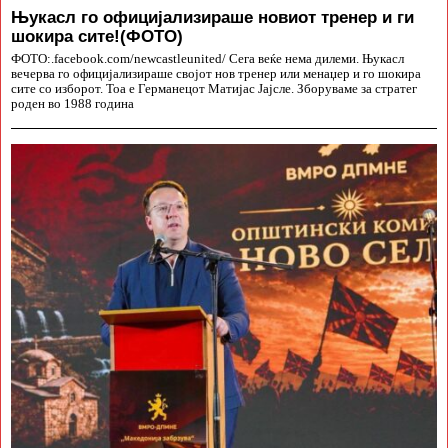
Њукасл го официјализираше новиот тренер и ги
шокира сите!(ФОТО)
ФОТО:.facebook.com/newcastleunited/ Сега веќе нема дилеми. Њукасл
вечерва го официјализираше својот нов тренер или менаџер и го шокира
сите со изборот. Тоа е Германецот Матијас Јајсле. Зборуваме за стратег
роден во 1988 година