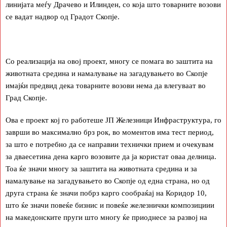
линијата меѓу Дрaчево и Илинден, со која што товарните возови
се вадат надвор од Градот Скопје.
Со реализација на овој проект, многу се помага во заштита на
животната средина и намалување на загадувањето во Скопје
имајќи предвид дека товарните возови нема да влегуваат во
Град Скопје.
Ова е проект кој го работеше ЈП Железници Инфраструктура, го
заврши во максимално брз рок, во моментов има тест период,
за што е потребно да се направии технички прием и очекувам
за дваесетина дена карго возовите да ја користат оваа делница.
Тоа ќе значи многу за заштита на животната средина и за
намалување на загадувањето во Скопје од една страна, но од
друга страна ќе значи побрз карго сообраќај на Коридор 10,
што ќе значи повеќе бизнис и повеќе железнички композициии
на македонските пруги што многу ќе приоднесе за развој на