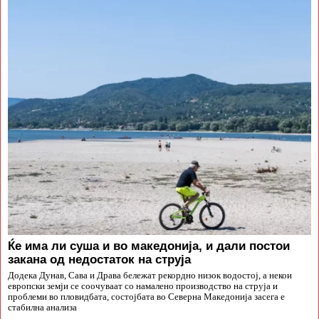
Ќе има ли суша и во македонија, и дали постои
закана од недостаток на струја
Додека Дунав, Сава и Драва бележат рекордно низок водостој, а некои
европски земји се соочуваат со намалено производство на струја и
проблеми во пловидбата, состојбата во Северна Македонија засега е
стабилна анализа