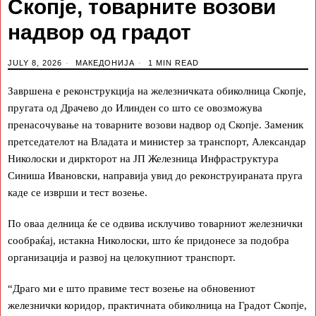
Скопје, товарните возови
надвор од градот
JULY 8, 2026
МАКЕДОНИЈА
1 MIN READ
Завршена е реконструкција на железничката обиколница Скопје,
пругата од Драчево до Илинден со што се овозможува
пренасочување на товарните возови надвор од Скопје. Заменик
претседателот на Владата и министер за транспорт, Александар
Николоски и диркторот на ЈП Железница Инфраструктура
Синиша Ивановски, направија увид до реконструираната пруга
каде се изврши и тест возење.
По оваа делница ќе се одвива исклучиво товарниот железнички
сообраќај, истакна Николоски, што ќе придонесе за подобра
организација и развој на целокупниот транспорт.
“Драго ми е што правиме тест возење на обновениот
железнички коридор, практичната обиколница на Грaдот Скопје,