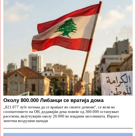
Околу 800.000 Либанци се вратија дома
„821.077 луѓе почнаа да се враќаат во своите домови“, се вели во
соопштението на ОН, додавајќи дека повеќе од 360.000 остануваат
раселени, вклучувајќи околу 26.000 во владини засолништа. Израел
започна воздушни напади