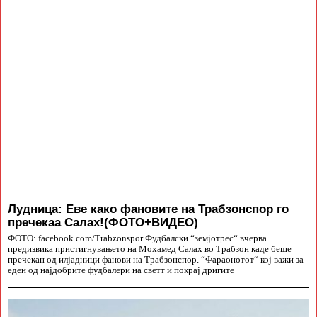
Лудница: Еве како фановите на Трабзонспор го
пречекаа Салах!(ФОТО+ВИДЕО)
ФОТО:.facebook.com/Trabzonspor Фудбалски “земјотрес“ вчерва
предизвика пристигнувањето на Мохамед Салах во Трабзон каде беше
пречекан од илјадници фанови на Трабзонспор. “Фараонотот“ кој важи за
еден од најдобрите фудбалери на светт и покрај дригите