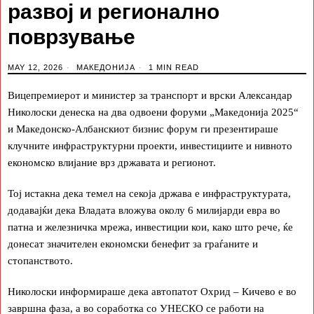
развој и регионално
поврзување
MAY 12, 2026
МАКЕДОНИЈА
1 MIN READ
Вицепремиерот и министер за транспорт и врски Александар
Николоски денеска на два одвоени форуми „Македонија 2025“
и Македонско-Албанскиот бизнис форум ги презентираше
клучните инфраструктурни проекти, инвестициите и нивното
економско влијание врз државата и регионот.
Тој истакна дека темел на секоја држава е инфраструктурата,
додавајќи дека Владата вложува околу 6 милијарди евра во
патна и железничка мрежа, инвестиции кои, како што рече, ќе
донесат значителен економски бенефит за граѓаните и
стопанството.
Николоски информираше дека автопатот Охрид – Кичево е во
завршна фаза, а во соработка со УНЕСКО се работи на