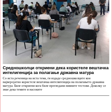
Средношколци откриени дека користеле вештачка
интелигенција за полагање државна матура
Со иста реченица на иста тема, ги издаде средношколците кои
најверојатно користеле вештачка интелигенција на полагањето државна
матура. Биле откриени кога биле прегледани нивните тестови. Доколку се
знае дека темите и насоките