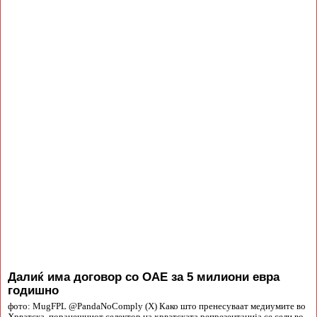
Далиќ има договор со ОАЕ за 5 милиони евра
годишно
фото: MugFPL @PandaNoComply (X) Како што пренесуваат медиумите во
Хрватска, поранешниот селектор на хрватската репрезентација се сели во