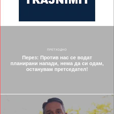
ПРЕТХОДНО
Перез: Против нас се водат
планирани напади, нема да си одам,
останувам претседател!