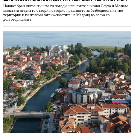
Новиот бран мигранти што ги погоди шпанските енклави Сеута и Мелиља
минатата недела го отвори повторно прашањето за безбедноста на тие
територии и ги зголеми загриженостите на Мадрид во врска со
долгогодишните