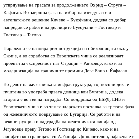
утврдување на трасата за продолжението Охрид – Струга –
Ќафасан. Во завршна фаза на избор на изведувач е и
автопатското решение Кичево – Букојчани, додека со добар
напредок се работи на делниците Букојчани – Гостивар и
Гостивар – Тетово.
Паралелно се планира реконструкција на обиколницата околу
Скопје, а во соработка со Европската унија се реализираат
проекти за експресниот пат Страцин – Ранковце, како и за
модернизација на граничните премини Деве Баир и Ќафасан.
Во делот на железничката инфраструктура, тој посочи дека е
пуштена во употреба првата делница кон Бугарија, додека
втората е во тек на изградба. Со поддршка од ЕБРД, ЕИБ и
Европската унија е во тек тендерската постапка за третата фаза
од железничкото поврзување со Бугарија. Се работи и на
реконструкција и надградба на железничката линија од
Јегуновце преку Тетово и Гостивар до Кичево, како и на
линијата кон границата со Албанија. Дополнително, најавена е и