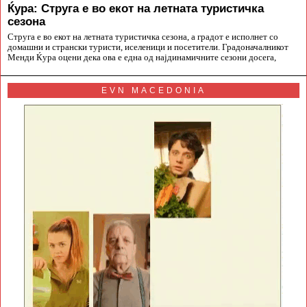
Ќура: Струга е во екот на летната туристичка
сезона
Струга е во екот на летната туристичка сезона, а градот е исполнет со
домашни и странски туристи, иселеници и посетители. Градоначалникот
Менди Ќура оцени дека ова е една од најдинамичните сезони досега,
EVN MACEDONIA