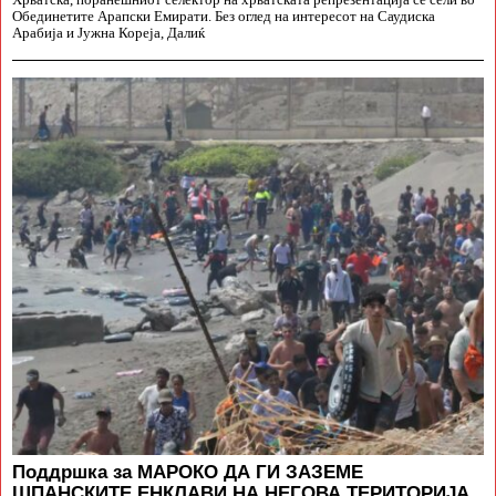
Обединетите Арапски Емирати. Без оглед на интересот на Саудиска
Арабија и Јужна Кореја, Далиќ
Поддршка за МАРОКО ДА ГИ ЗАЗЕМЕ
ШПАНСКИТЕ ЕНКЛАВИ НА НЕГОВА ТЕРИТОРИЈА