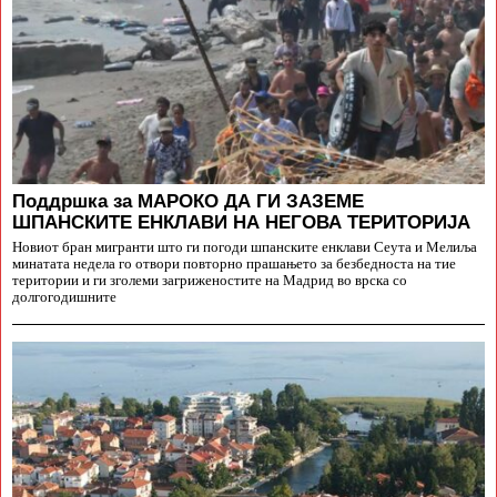
Поддршка за МАРОКО ДА ГИ ЗАЗЕМЕ
ШПАНСКИТЕ ЕНКЛАВИ НА НЕГОВА ТЕРИТОРИЈА
Новиот бран мигранти што ги погоди шпанските енклави Сеута и Мелиља
минатата недела го отвори повторно прашањето за безбедноста на тие
територии и ги зголеми загриженостите на Мадрид во врска со
долгогодишните