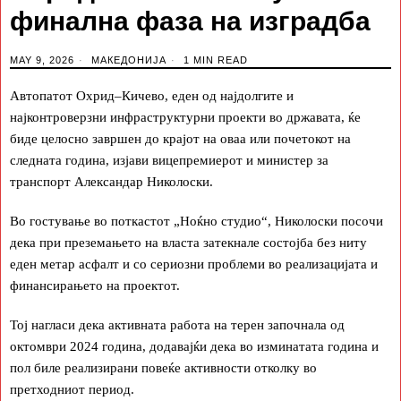
финална фаза на изградба
MAY 9, 2026
МАКЕДОНИЈА
1 MIN READ
Автопатот Охрид–Кичево, еден од најдолгите и
најконтроверзни инфраструктурни проекти во државата, ќе
биде целосно завршен до крајот на оваа или почетокот на
следната година, изјави вицепремиерот и министер за
транспорт Александар Николоски.
Во гостување во поткастот „Ноќно студио“, Николоски посочи
дека при преземањето на власта затекнале состојба без ниту
еден метар асфалт и со сериозни проблеми во реализацијата и
финансирањето на проектот.
Тој нагласи дека активната работа на терен започнала од
октомври 2024 година, додавајќи дека во изминатата година и
пол биле реализирани повеќе активности отколку во
претходниот период.