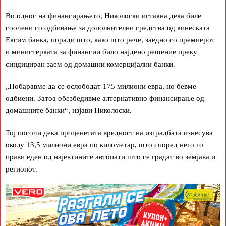
Во однос на финансирањето, Николоски истакна дека биле
соочени со одбивање за дополнителни средства од кинеската
Ексим банка, поради што, како што рече, заедно со премиерот
и министерката за финансии било најдено решение преку
синдициран заем од домашни комерцијални банки.
„Побаравме да се ослободат 175 милиони евра, но бевме
одбиени. Затоа обезбедивме алтернативно финансирање од
домашните банки“, изјави Николоски.
Тој посочи дека проценетата вредност на изградбата изнесува
околу 13,5 милиони евра по километар, што според него го
прави еден од најевтините автопати што се градат во земјава и
регионот.