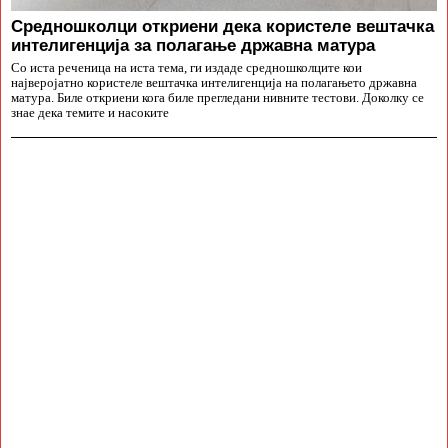
Средношколци откриени дека користеле вештачка
интелигенција за полагање државна матура
Со иста реченица на иста тема, ги издаде средношколците кои
најверојатно користеле вештачка интелигенција на полагањето државна
матура. Биле откриени кога биле прегледани нивните тестови. Доколку се
знае дека темите и насоките