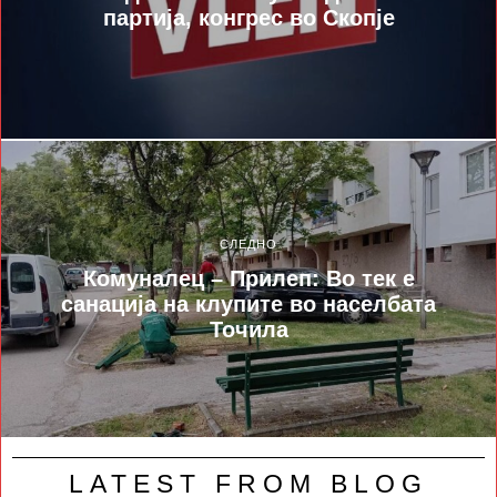
партија, конгрес во Скопје
СЛЕДНО
Комуналец – Прилеп: Во тек е
санација на клупите во населбата
Точила
LATEST FROM BLOG