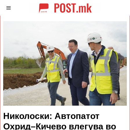
Николоски: Автопатот
Охрид–Кичево влегува во