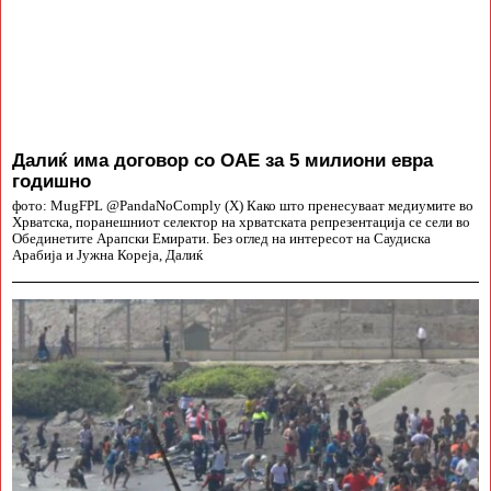
Далиќ има договор со ОАЕ за 5 милиони евра
годишно
фото: MugFPL @PandaNoComply (X) Како што пренесуваат медиумите во
Хрватска, поранешниот селектор на хрватската репрезентација се сели во
Обединетите Арапски Емирати. Без оглед на интересот на Саудиска
Арабија и Јужна Кореја, Далиќ