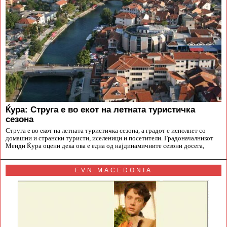
Ќура: Струга е во екот на летната туристичка
сезона
Струга е во екот на летната туристичка сезона, а градот е исполнет со
домашни и странски туристи, иселеници и посетители. Градоначалникот
Менди Ќура оцени дека ова е една од најдинамичните сезони досега,
EVN MACEDONIA