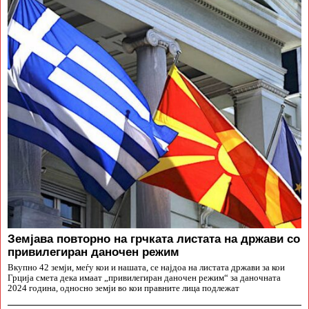
Земјава повторно на грчката листата на држави со
привилегиран даночен режим
Вкупно 42 земји, меѓу кои и нашата, се најдоа на листата држави за кои
Грција смета дека имаат „привилегиран даночен режим“ за даночната
2024 година, односно земји во кои правните лица подлежат