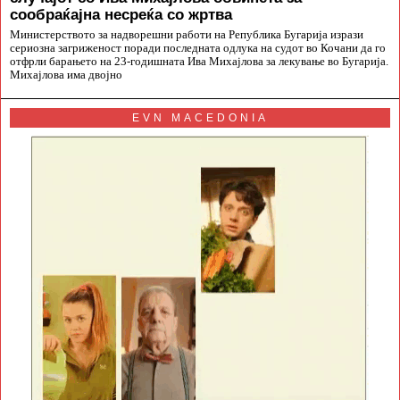
сообраќајна несреќа со жртва
Министерството за надворешни работи на Република Бугарија изрази
сериозна загриженост поради последната одлука на судот во Кочани да го
отфрли барањето на 23-годишната Ива Михајлова за лекување во Бугарија.
Михајлова има двојно
EVN MACEDONIA