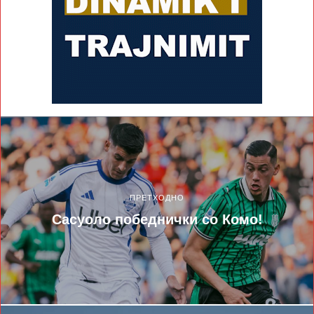
ПРЕТХОДНО
Сасуоло победнички со Комо!