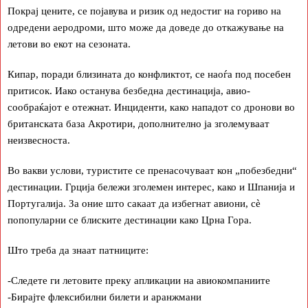
Покрај цените, се појавува и ризик од недостиг на гориво на
одредени аеродроми, што може да доведе до откажување на
летови во екот на сезоната.
Кипар, поради близината до конфликтот, се наоѓа под посебен
притисок. Иако останува безбедна дестинација, авио-
сообраќајот е отежнат. Инциденти, како нападот со дронови во
британската база Акротири, дополнително ја зголемуваат
неизвесноста.
Во вакви услови, туристите се пренасочуваат кон „побезбедни“
дестинации. Грција бележи зголемен интерес, како и Шпанија и
Португалија. За оние што сакаат да избегнат авиони, сè
попопуларни се блиските дестинации како Црна Гора.
Што треба да знаат патниците:
-Следете ги летовите преку апликации на авиокомпаниите
-Бирајте флексибилни билети и аранжмани