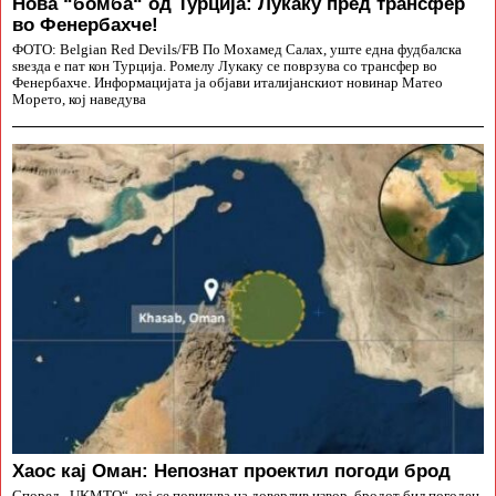
Нова “бомба“ од Турција: Лукаку пред трансфер
во Фенербахче!
ФОТО: Belgian Red Devils/FB По Мохамед Салах, уште една фудбалска
ѕвезда е пат кон Турција. Ромелу Лукаку се поврзува со трансфер во
Фенербахче. Информацијата ја објави италијанскиот новинар Матео
Морето, кој наведува
Хаос кај Оман: Непознат проектил погоди брод