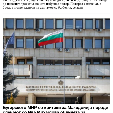
Според „UKMTO“, кој се повикува на доверлив извор, бродот бил погоден
од непознат проектил, по што избувнал пожар. Пожарот е изгаснат, а
бродот и сите членови на екипажот се безбедни, се вели
Бугарското МНР со критики за Македонија поради
случајот со Ива Михајлова обвинета за