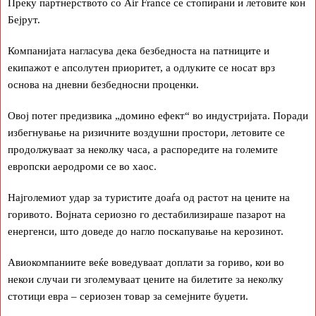
Преку партнерството со Air France се стопирани и летовите кон
Бејрут.
Компанијата нагласува дека безбедноста на патниците и
екипажот е апсолутен приоритет, а одлуките се носат врз
основа на дневни безбедносни проценки.
Овој потег предизвика „домино ефект“ во индустријата. Поради
избегнување на ризичните воздушни простори, летовите се
продолжуваат за неколку часа, а распоредите на големите
европски аеродроми се во хаос.
Најголемиот удар за туристите доаѓа од растот на цените на
горивото. Војната сериозно го дестабилизираше пазарот на
енергенси, што доведе до нагло поскапување на керозинот.
Авиокомпаниите веќе воведуваат доплати за гориво, кои во
некои случаи ги зголемуваат цените на билетите за неколку
стотици евра – сериозен товар за семејните буџети.