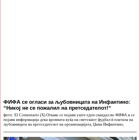
ФИФА се огласи за љубовницата на Инфантино:
“Никој не се пожалил на претседателот!“
фото: El Comentario (X) Откако се појави уште еден скандал во ФИФА и се
појави информација дека кровната куќа на светскиот фудбал ѝ платила на
љубовницата на претседателот на организацијата, Џани Инфантино,