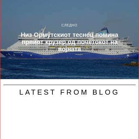
СЛЕДНО
Низ Ормутскиот теснец помина
првиот крузер од почетокот на
војната
LATEST FROM BLOG