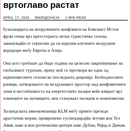
вртоглаво растат
APRIL 17, 2026
МАКЕДОНИЈА
1 MIN READ
Ескалацијата на вооружените конфликти на Блискиот Исток
фрли сенка врз претстојната летна туристичка сезона,
заканувајќи се сериозно да ги наруши клучните воздушни
коридори меѓу Европа и Азија.
Она што требаше да биде година на целосно закрепнување на
глобалниот туризам, преку ноќ се претвори во една од
најнеизвесните сезони во последната деценија. Безбедносните
ризици, затворањето на воздушниот простор над конфликтните
зони и нестабилноста на енергетските пазари веќе влијаат врз
плановите на патниците, кои стануваат поскапи и понеизвесни.
Холандската авиокомпанија KLM меѓу првите презеде
драстични мерки, привремено суспендирајќи летови кон Тел
Авив, како и кон регионални центри како Дубаи, Ријад и Дамам.