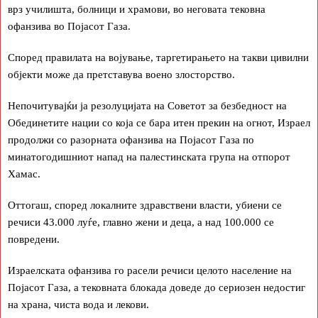
врз училишта, болници и храмови, во неговата тековна
офанзива во Појасот Газа.
Според правилата на војување, таргетирањето на такви цивилни
објекти може да претставува воено злосторство.
Непочитувајќи ја резолуцијата на Советот за безбедност на
Обединетите нации со која се бара итен прекин на огнот, Израел
продолжи со разорната офанзива на Појасот Газа по
минатогодишниот напад на палестинската група на отпорот
Хамас.
Оттогаш, според локалните здравствени власти, убиени се
речиси 43.000 луѓе, главно жени и деца, а над 100.000 се
повредени.
Израелската офанзива го расели речиси целото население на
Појасот Газа, а тековната блокада доведе до сериозен недостиг
на храна, чиста вода и лекови.