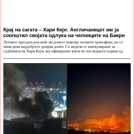
Крај на сагата – Хари Кејн: Англичанецот им ја
соопштил својата одлука на челниците на Баерн
Летниот преоден рок веќе ни донесе неколку познати трансфери, но се
чини дека најдоброто допрва доаѓа. Со недели се шпекулираше за
судбината на Хари Кејн, кој официјално влезе во последната година од