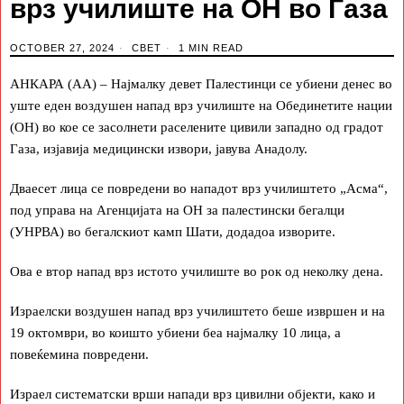
врз училиште на ОН во Газа
OCTOBER 27, 2024
СВЕТ
1 MIN READ
АНКАРА (АА) – Најмалку девет Палестинци се убиени денес во
уште еден воздушен напад врз училиште на Обединетите нации
(ОН) во кое се засолнети раселените цивили западно од градот
Газа, изјавија медицински извори, јавува Анадолу.
Дваесет лица се повредени во нападот врз училиштето „Асма“,
под управа на Агенцијата на ОН за палестински бегалци
(УНРВА) во бегалскиот камп Шати, додадоа изворите.
Ова е втор напад врз истото училиште во рок од неколку дена.
Израелски воздушен напад врз училиштето беше извршен и на
19 октомври, во коишто убиени беа најмалку 10 лица, а
повеќемина повредени.
Израел систематски врши напади врз цивилни објекти, како и