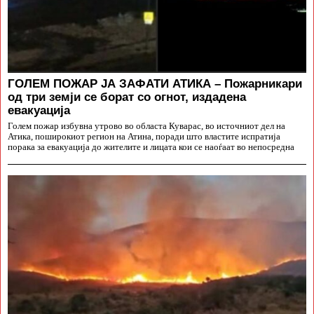
ГОЛЕМ ПОЖАР ЈА ЗАФАТИ АТИКА – Пожарникари
од три земји се борат со огнот, издадена
евакуација
Голем пожар избувна утрово во областа Куварас, во источниот дел на
Атика, поширокиот регион на Атина, поради што властите испратија
порака за евакуација до жителите и лицата кои се наоѓаат во непосредна