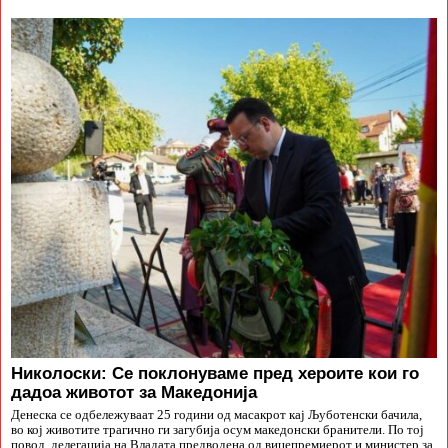
Николоски: Се поклонуваме пред хероите кои го
дадоа животот за Македонија
Денеска се одбележуваат 25 години од масакрот кај Љуботенски бачила,
во кој животите трагично ги загубија осум македонски бранители. По тој
повод, делегација на Владата предводена од вицепремиерот и министер за