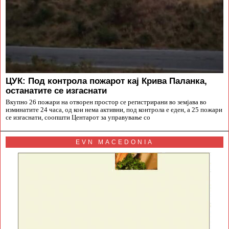
ЦУК: Под контрола пожарот кај Крива Паланка,
останатите се изгаснати
Вкупно 26 пожари на отворен простор се регистрирани во земјава во
изминатите 24 часа, од кои нема активни, под контрола е еден, а 25 пожари
се изгаснати, соопшти Центарот за управување со
EVN MACEDONIA