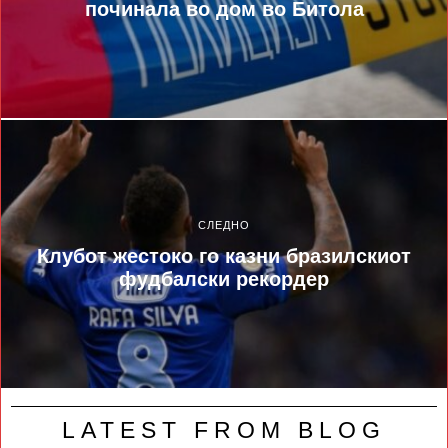
починала во дом во Битола
СЛЕДНО
Клубот жестоко го казни бразилскиот
фудбалски рекордер
LATEST FROM BLOG