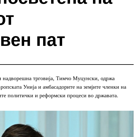
от
вен пат
и надворешна трговија, Тимчо Муцунски, одржа
вропската Унија и амбасадорите на земјите членки на
ните политички и реформски процеси во државата.