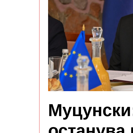
Муцунски
останува 