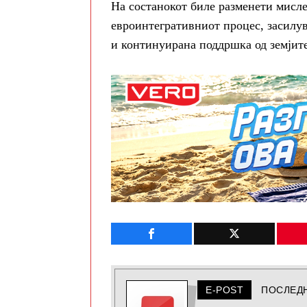
На состанокот биле разменети мисле
евроинтегративниот процес, засилув
и континуирана поддршка од земјите
E-POST
ПОСЛЕД