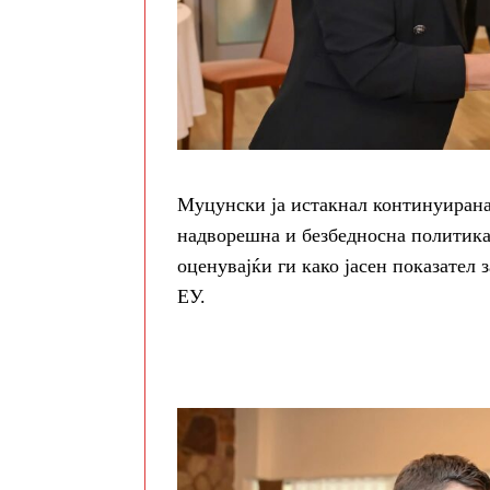
Муцунски ја истакнал континуирана
надворешна и безбедносна политика 
оценувајќи ги како јасен показател
ЕУ.