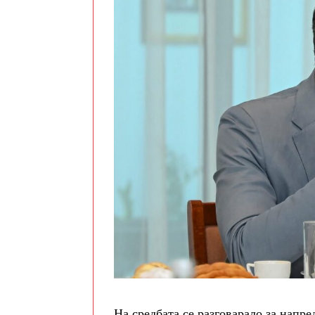
На средбата се разговарало за напр