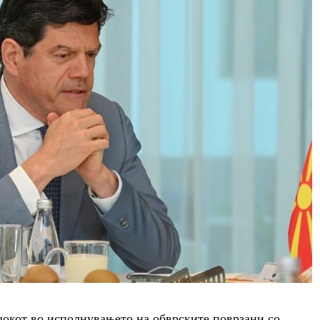
едокот во исполнувањето на обврските поврзани со