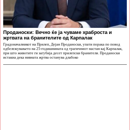
Проданоски: Вечно ќе ја чуваме храброста и
жртвата на бранителите од Карпалак
Градоначалникот на Прилеп, Дејан Проданоски, упати порака по повод
одбележувањето на 25-годишнината од трагичниот настан кај Карпалак,
при што животите ги загубија десет прилепски бранители. Проданоски
истакна дека нивната жртва останува длабоко