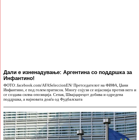
Дали е изненадување: Аргентина со поддршка за
Инфантино!
ФОТО:.facebook.com/AFASeleccionEN/ Претседателот на ФИФА, Џани
Инфантино, е под голем притисок. Многу сојузи се изјаснија против него и
се создава силна опозиција. Сепак, Швајцарецот добива и одредена
поддршка, а најновата доаѓа од Фудбалската