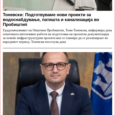
Тоневски: Подготвуваме нови проекти за
водоснабдување, патишта и канализација во
Пробиштип
Градоначалникот на Општина Пробиштип, Тони Тоневски, информира дека
општината интензивно работи на подготовка на проектна документација
за повеќе инфраструктурни проекти кои се планира да се реализираат во
наредниот период. Тоневски посочува дека