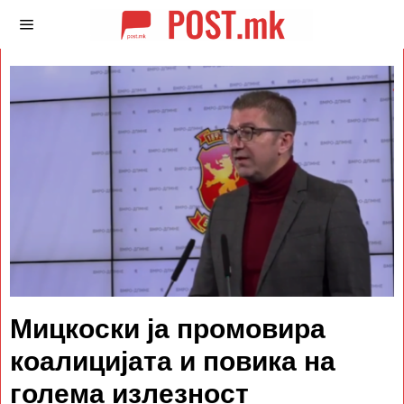
Мицкоски ја промовира
коалицијата и повика на
голема излезност