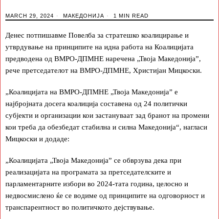
MARCH 29, 2024
МАКЕДОНИЈА
1 MIN READ
Денес потпишавме Повелба за стратешко коалицирање и
утврдување на принципите на идна работа на Коалицијата
предводена од ВМРО-ДПМНЕ наречена „Твоја Македонија”,
рече претседателот на ВМРО-ДПМНЕ, Христијан Мицкоски.
„Коалицијата на ВМРО-ДПМНЕ „Твоја Македонија” е
најбројната досега коалиција составена од 24 политички
субјекти и организации кои застануваат зад бранот на промени
кои треба да обезбедат стабилна и силна Македонија“, нагласи
Мицкоски и додаде:
„Коалицијата „Твоја Македонија” се обврзува дека при
реализацијата на програмата за претседателските и
парламентарните избори во 2024-тата година, целосно и
недвосмислено ќе се водиме од принципите на одговорност и
транспарентност во политичкото дејствување.