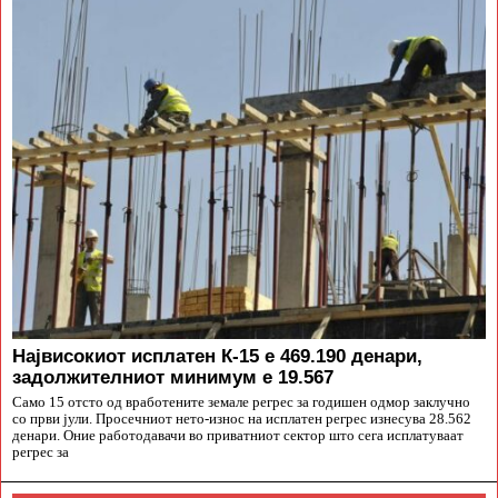
Највисокиот исплатен К-15 е 469.190 денари,
задолжителниот минимум е 19.567
Само 15 отсто од вработените земале регрес за годишен одмор заклучно
со први јули. Просечниот нето-износ на исплатен регрес изнесува 28.562
денари. Оние работодавачи во приватниот сектор што сега исплатуваат
регрес за