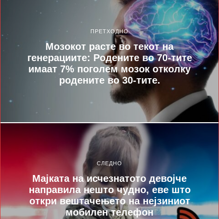
ПРЕТХОДНО
Мозокот расте во текот на
генерациите: Родените во 70-тите
имаат 7% поголем мозок отколку
родените во 30-тите.
СЛЕДНО
Мајката на исчезнатото девојче
направила нешто чудно, еве што
откри вештачењето на нејзиниот
мобилен телефон