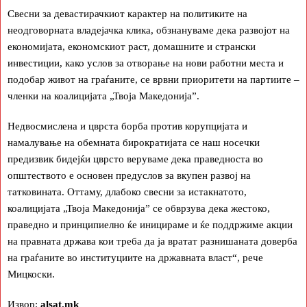
Свесни за девастирачкиот карактер на политиките на
неодговорната владејачка клика, обзнануваме дека развојот на
економијата, економскиот раст, домашните и странски
инвестиции, како услов за отворање на нови работни места и
подобар живот на граѓаните, се врвни приоритети на партиите –
членки на коалицијата „Твоја Македонија”.
Недвосмислена и цврста борба против корупцијата и
намалување на обемната бирократијата се наш носечки
предизвик бидејќи цврсто веруваме дека праведноста во
општеството е основен предуслов за вкупен развој на
татковината. Оттаму, длабоко свесни за истакнатото,
коалицијата „Твоја Македонија” се обврзува дека жестоко,
праведно и принципиелно ќе иницираме и ќе поддржиме акции
на правната држава кои треба да ја вратат разнишаната доверба
на граѓаните во институциите на државната власт“, рече
Мицкоски.
Извор:
alsat.mk