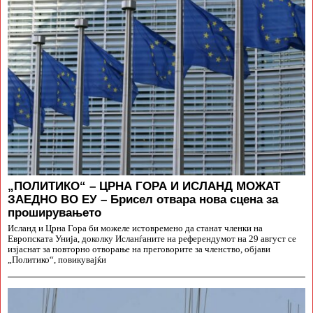
„ПОЛИТИКО“ – ЦРНА ГОРА И ИСЛАНД МОЖАТ
ЗАЕДНО ВО ЕУ – Брисел отвара нова сцена за
проширувањето
Исланд и Црна Гора би можеле истовремено да станат членки на
Европската Унија, доколку Исланѓаните на референдумот на 29 август се
изјаснат за повторно отворање на преговорите за членство, објави
„Политико“, повикувајќи