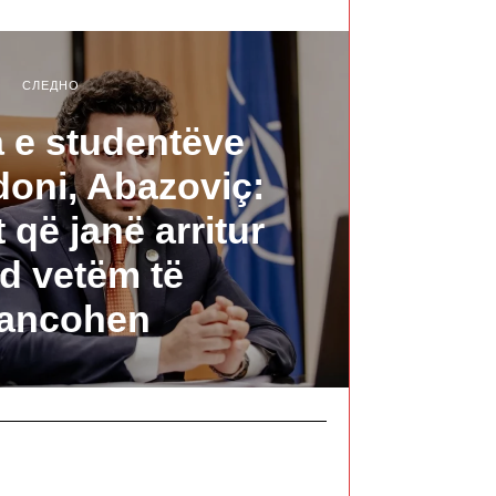
СЛЕДНО
 e studentëve
oni, Abazoviç:
t që janë arritur
d vetëm të
ancohen