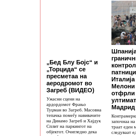
Шпанија
граничн
„Бед Блу Бојс“ и
контрол
„Торцида“ се
патници
пресметаа на
Италија
аеродромот во
Мелони 
Загреб (ВИДЕО)
отфрли
Ужасни сцени на
ултимат
ардордомот Фрањо
Мадрид
Туџман во Загреб. Масовна
тепачка помеѓу навивачите
Контрамерки
на Динамо Загреб и Хајдук
започнаа на
Сплит на паркингот на
траат еден 
објектот. Очигледно дека
следуваат е