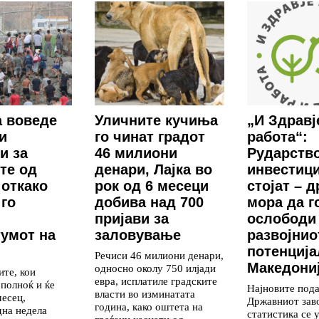
 воведе
Уличните кучиња
„И Здравј
и
го чинат градот
работа“:
и за
46 милиони
Рударство
те од
денари, Лајка во
инвестиц
 откако
рок од 6 месеци
стојат – 
го
добива над 700
мора да г
пријави за
ослободи
умот на
заловување
развојнио
потенција
Речиси 46 милиони денари,
Македони
односно околу 750 илјади
те, кои
евра, исплатиле градските
 полноќ и ќе
Најновите под
власти во изминатата
месец,
Државниот зав
година, како оштета на
дна недела
статистика се 