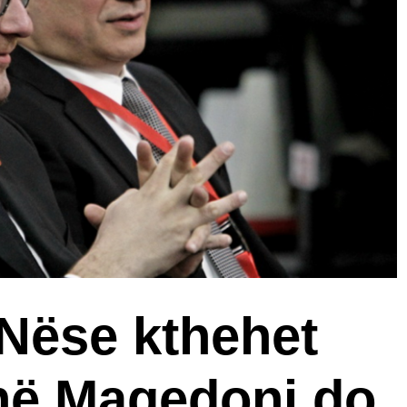
 Nëse kthehet
në Maqedoni do