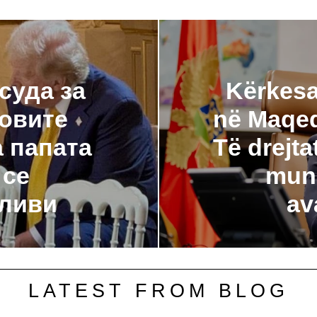
суда за
Kërkesa
говите
në Maqed
а папата
Të drejta
 се
mun
ливи
av
LATEST FROM BLOG