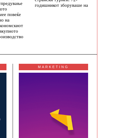
упредување
годишникот зборуваше на
кото
мее повеќе
но на
економскиот
 вкупното
роизводство
MARKETING