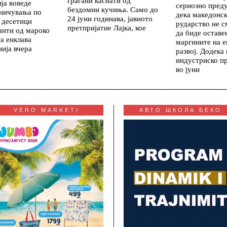
граѓани каснати од
ија воведе
сериозно пред
бездомни кучиња. Само до
аничувања по
дека македонс
24 јуни годинава, јавното
 десетици
рударство не с
претпријатие Лајка, кое
анти од мароко
да биде оставе
а енклава
маргините на 
ија вчера
развој. Додека
индустриско п
во јуни
VERO MARKETI
АВТО ШКОЛА БЕКО