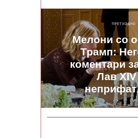
ПРЕТХОДНО
Мелони со о
Трамп: Не
коментари з
Лав XIV
неприфат