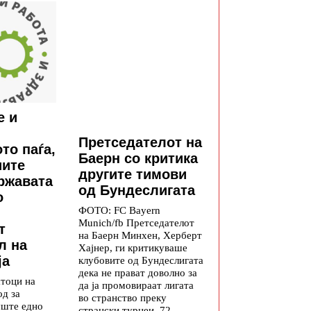
е и
Претседателот на
то паѓа,
Баерн со критика
иите
другите тимови
државата
од Бундеслигата
о
ФОТО: FC Bayern
Munich/fb Претседателот
т
на Баерн Минхен, Херберт
л на
Хајнер, ги критикуваше
ја
клубовите од Бундеслигата
дека не прават доволно за
атоци на
да ја промовираат лигата
од за
во странство преку
уште едно
странски турнеи. 72-