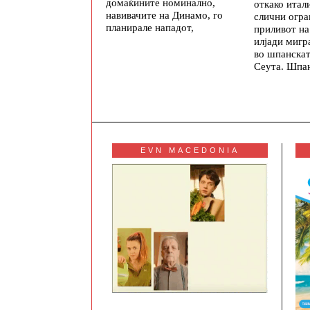
домаќините номинално,
откако итал
навивачите на Динамо, го
слични огр
планирале нападот,
приливот на
илјади мигр
во шпанскат
Сеута. Шпан
EVN MACEDONIA