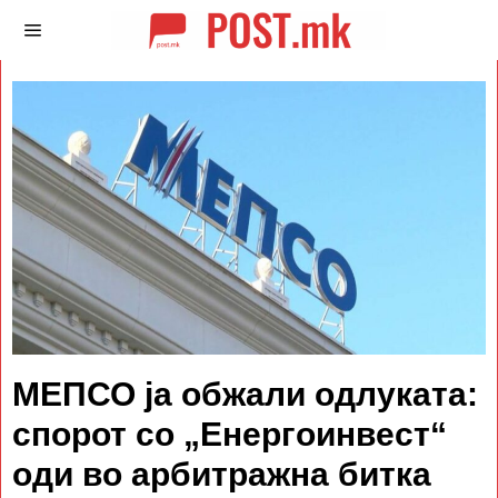
МЕПСО ја обжали одлуката:
спорот со „Енергоинвест“
оди во арбитражна битка