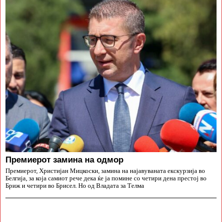
Премиерот замина на одмор
Премиерот, Христијан Мицкоски, замина на најавуваната екскурзија во
Белгија, за која самиот рече дека ќе ја помине со четири дена престој во
Бриж и четири во Брисел. Но од Владата за Телма