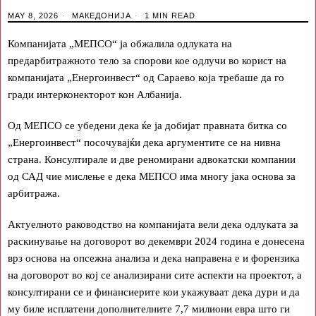
MAY 8, 2026
МАКЕДОНИЈА
1 MIN READ
Компанијата „МЕПСО“ ја обжалила одлуката на
предарбитражното тело за спорови кое одлучи во корист на
компанијата „Енергоинвест“ од Сараево која требаше да го
гради интерконекторот кон Албанија.
Од МЕПСО се убедени дека ќе ја добијат правната битка со
„Енергоинвест“ посочувајќи дека аргументите се на нивна
страна. Консултирале и две реномирани адвокатски компании
од САД чие мислење е дека МЕПСО има многу јака основа за
арбитража.
Актуелното раководство на компанијата вели дека одлуката за
раскинување на договорот во декември 2024 година е донесена
врз основа на опсежна анализа и дека направена е и форензика
на договорот во кој се анализирани сите аспекти на проектот, а
консултирани се и финансиерите кои укажуваат дека дури и да
му биле исплатени дополнителните 7,7 милиони евра што ги