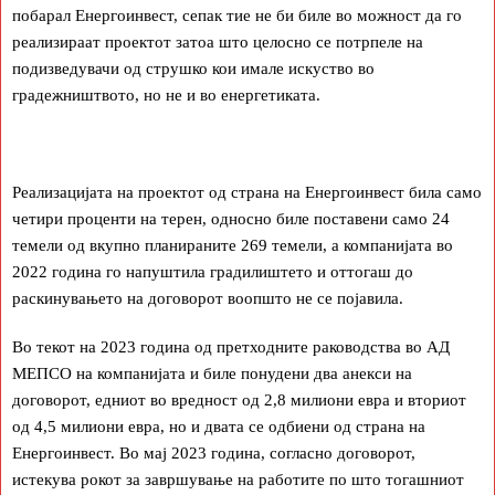
побарал Енергоинвест, сепак тие не би биле во можност да го
реализираат проектот затоа што целосно се потрпеле на
подизведувачи од струшко кои имале искуство во
градежништвото, но не и во енергетиката.
Реализацијата на проектот од страна на Енергоинвест била само
четири проценти на терен, односно биле поставени само 24
темели од вкупно планираните 269 темели, а компанијата во
2022 година го напуштила градилиштето и оттогаш до
раскинувањето на договорот воопшто не се појавила.
Во текот на 2023 година од претходните раководства во АД
МЕПСО на компанијата и биле понудени два анекси на
договорот, едниот во вредност од 2,8 милиони евра и вториот
од 4,5 милиони евра, но и двата се одбиени од страна на
Енергоинвест. Во мај 2023 година, согласно договорот,
истекува рокот за завршување на работите по што тогашниот