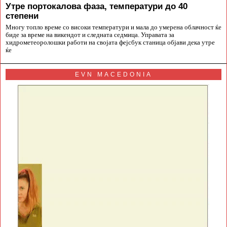
Утре портокалова фаза, температури до 40
степени
Многу топло време со високи температури и мала до умерена облачност ќе
биде за време на викендот и следната седмица. Управата за
хидрометеоролошки работи на својата фејсбук станица објави дека утре
ќе
EVN MACEDONIA