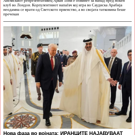
Англискиот репрезентативец Ајван Тони е обвинет за напад пред ноќен
клуб во Лондон. Корпулентниот напаѓач кој игра во Саудиска Арабија
неодамна се врати од Светското првенство, а во својата татковина беше
пречекан
Нова фаза во војната: ИРАНЦИТЕ НАЈАВУВААТ