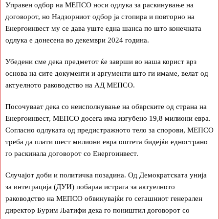
Управен одбор на МЕПСО носи одлука за раскинување на
договорот, но Надзорниот одбор ја стопира и повторно на
Енергоинвест му се дава уште една шанса по што конечната
одлука е донесена во декември 2024 година.
Убедени сме дека предметот ќе заврши во наша корист врз
основа на сите документи и аргументи што ги имаме, велат од
актуелното раководство на АД МЕПСО.
Посочуваат дека со неисполнување на обврските од страна на
Енергоинвест, МЕПСО досега има изгубено 19,8 милиони евра.
Согласно одлуката од предистражното тело за спорови, МЕПСО
треба да плати шест милиони евра оштета бидејќи еднострано
го раскинала договорот со Енергоинвест.
Случајот доби и политичка позадина. Од Демократската унија
за интеграција (ДУИ) побараа истрага за актуелното
раководство на МЕПСО обвинувајќи го сегашниот генерален
директор Бурим Љатифи дека го поништил договорот со