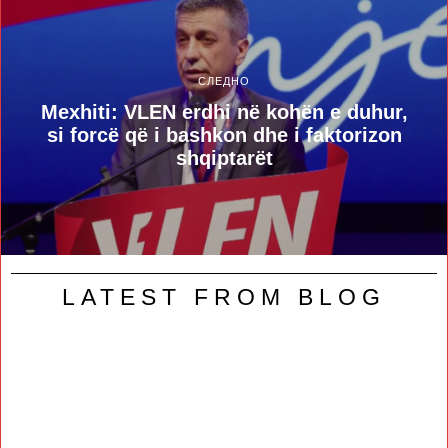
СЛЕДНО
Mexhiti: VLEN erdhi në kohën e duhur,
si forcë që i bashkon dhe i faktorizon
shqiptarët
LATEST FROM BLOG