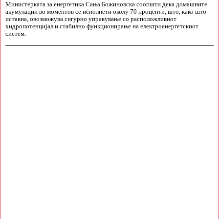
Министерката за енергетика Сања Божиновска соопшти дека домашните
акумулации во моментов се исполнети околу 70 проценти, што, како што
истакна, овозможува сигурно управување со расположливиот
хидропотенцијал и стабилно функционирање на електроенергетскиот
систем.