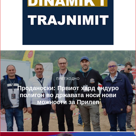
ПРЕТХОДНО
Проданоски: Првиот хард ендуро
полигон во државата носи нови
можности за Прилеп