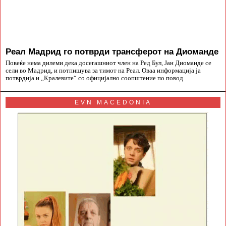
Реал Мадрид го потврди трансферот на Диоманде
Повеќе нема дилеми дека досегашниот член на Ред Бул, Јан Диоманде се
сели во Мадрид, и потпишува за тимот на Реал. Оваа информација ја
потврдија и „Кралевите“ со официјално соопштение по повод
EVN MACEDONIA