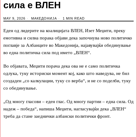
сила е ВЛЕН
MAY 9, 2026
МАКЕДОНИЈА
1 MIN READ
Еден од лидерите на коалицијата ВЛЕН, Изет Меџити, преку
емотивна и силна порака објави дека започнува ново политичко
поглавје за Албанците во Македонија, најавувајќи обединување
во една политичка сила под името „ВЛЕН“.
Во објавата, Меџити порача дека ова не е само политичка
одлука, туку историски момент кој, како што наведува, не бил
создаден „со калкулации, туку со верба“, и не со поделби, туку
со обединување.
„Од многу гласови – еден глас. Од многу партии – една сила. Од
надеж – победа“, напиша Меџити, нагласувајќи дека „ВЛЕН“
треба да стане заеднички албански политички фронт.