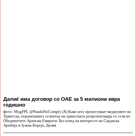
Далиќ има договор со ОАЕ за 5 милиони евра
годишно
фото: MugFPL @PandaNoComply (X) Како што пренесуваат медиумите во
Хрватска, поранешниот селектор на хрватската репрезентација се сели во
Обединетите Арапски Емирати. Без оглед на интересот на Саудиска
Арабија и Јужна Кореја, Далиќ