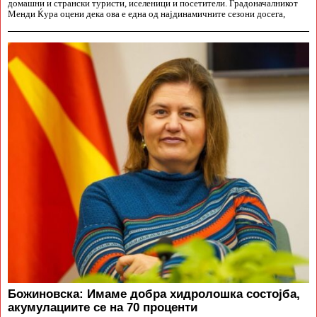
домашни и странски туристи, иселеници и посетители. Градоначалникот
Менди Ќура оцени дека ова е една од најдинамичните сезони досега,
Божиновска: Имаме добра хидролошка состојба,
акумулациите се на 70 проценти