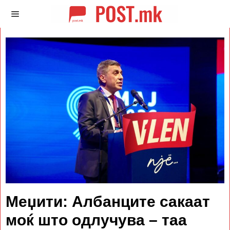
Меџити: Албанците сакаат
моќ што одлучува – таа