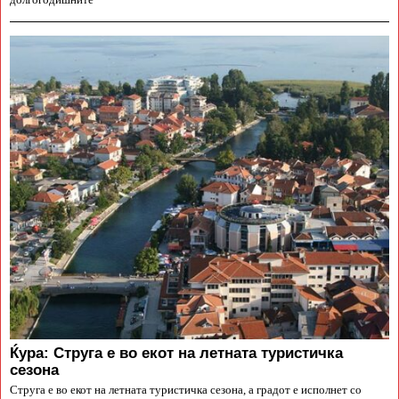
Ќура: Струга е во екот на летната туристичка
сезона
Струга е во екот на летната туристичка сезона, а градот е исполнет со