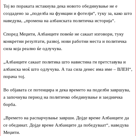
Тој во пораката истакнува дека новото обединување не е
создадено за „поделба на функции и фотелји“, туку за, како што
наведува, „промена на албанската политичка историја“.
Според Меџити, Албанците повеќе не сакаат изговори, туку
конкретни резултати, развој, нови работни места и политичка
сила која реално ќе одлучува.
„Албанците сакаат политика што навистина ги претставува и
албанска моќ што одлучува. А таа сила денес има име – ВЛЕН“,
порача тој.
Во објавата се потенцира и дека времето на поделби завршува,
а започнува период на политичко обединување и заедничка
борба.
„Времето на распарчување заврши. Дојде време Албанците да
се обединат. Дојде време Албанците да победуваат“, наведува
Меџити.