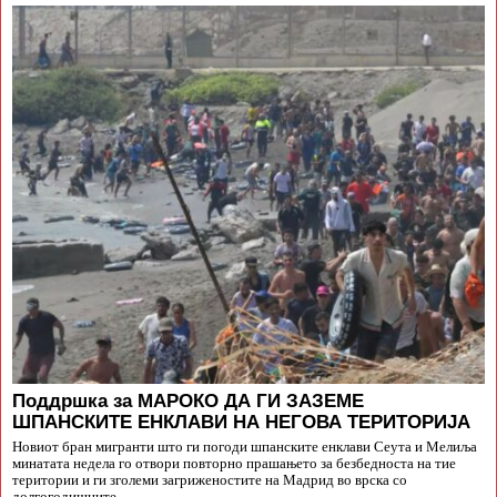
Поддршка за МАРОКО ДА ГИ ЗАЗЕМЕ
ШПАНСКИТЕ ЕНКЛАВИ НА НЕГОВА ТЕРИТОРИЈА
Новиот бран мигранти што ги погоди шпанските енклави Сеута и Мелиља
минатата недела го отвори повторно прашањето за безбедноста на тие
територии и ги зголеми загриженостите на Мадрид во врска со
долгогодишните