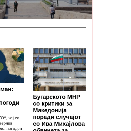
Оман:
Бугарското МНР
погоди
со критики за
Македонија
поради случајот
“, кој се
со Ива Михајлова
верлив
бил погоден
обвинета за