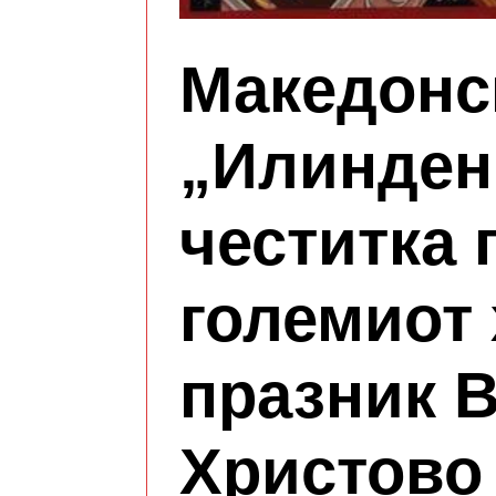
Македонс
„Илинден“
честитка 
големиот 
празник 
Христово