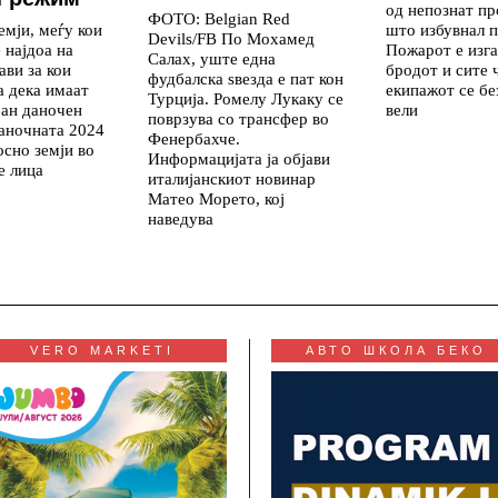
од непознат пр
ФОТО: Belgian Red
емји, меѓу кои
што избувнал 
Devils/FB По Мохамед
 најдоа на
Пожарот е изга
Салах, уште една
ави за кои
бродот и сите 
фудбалска ѕвезда е пат кон
а дека имаат
екипажот се бе
Турција. Ромелу Лукаку се
ран даночен
вели
поврзува со трансфер во
аночната 2024
Фенербахче.
осно земји во
Информацијата ја објави
е лица
италијанскиот новинар
Матео Морето, кој
наведува
VERO MARKETI
АВТО ШКОЛА БЕКО