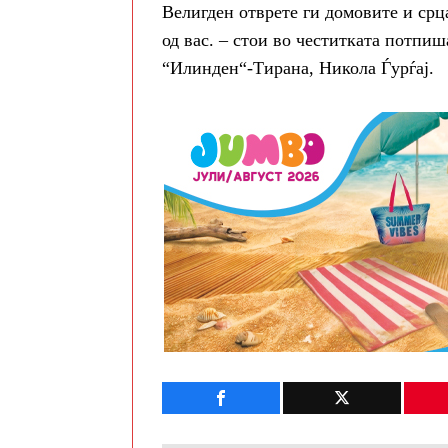
Велигден отврете ги домовите и срц
од вас. – стои во честитката потпи
“Илинден“-Тирана, Никола Ѓурѓај.