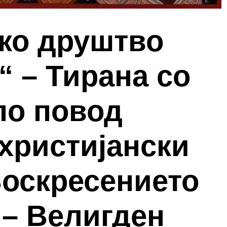
ко друштво
 – Тирана со
по повод
христијански
Воскресението
 – Велигден