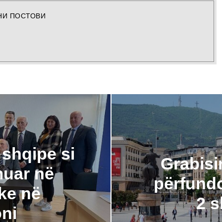
НИ ПОСТОВИ
shqipe si
Grabisi
muar në
përfund
ike në
2 
ni