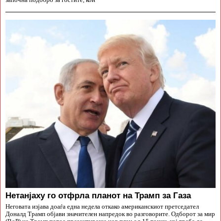
започна подобро за гостите, кои
Нетанјаху го отфрла планот на Трамп за Газа
Неговата изјава доаѓа една недела откако американскиот претседател
Доналд Трамп објави значителен напредок во разговорите. Одборот за мир