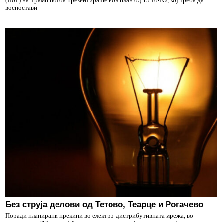
(BoP) на Трамп потоа презентираше нов план од 15 точки, кој треба да
воспостави
Без струја делови од Тетово, Теарце и Рогачево
Поради планирани прекини во електро-дистрибутивната мрежа, во