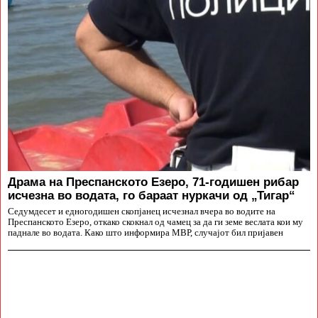
Драма на Преспанското Езеро, 71-годишен рибар
исчезна во водата, го бараат нуркачи од „Тигар“
Седумдесет и едногодишен скопјанец исчезнал вчера во водите на
Преспанското Езеро, откако скокнал од чамец за да ги земе веслата кои му
паднале во водата. Како што информира МВР, случајот бил пријавен