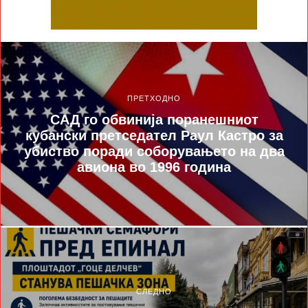
ПРЕТХОДНО
САД го обвинија поранешниот
кубански претседател Раул Кастро за
убиство поради соборувањето на два
авиона во 1996 година
СЛЕДНО