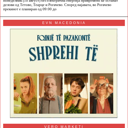
понеделник (10 август) без електрична енергија привремено ќе останат
делови од Тетово, Теарце и Рогачево. Според најавата, во Рогачево
прекинот е планиран од 09:00 до
EVN MACEDONIA
VERO MARKETI