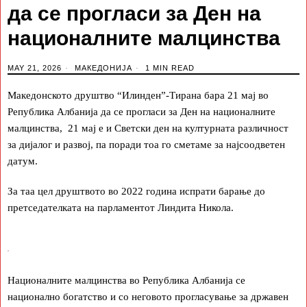
да се прогласи за Ден на
националните малцинства
MAY 21, 2026
МАКЕДОНИЈА
1 MIN READ
Македонското друштво “Илинден”-Тирана бара 21 мај во
Република Албанија да се прогласи за Ден на националните
малцинства, 21 мај е и Светски ден на културната различност
за дијалог и развој, па поради тоа го сметаме за најсоодветен
датум.
За таа цел друштвото во 2022 година испрати барање до
претседателката на парламентот Линдита Никола.
Националните малцинства во Република Албанија се
национално богатство и со неговото прогласување за државен