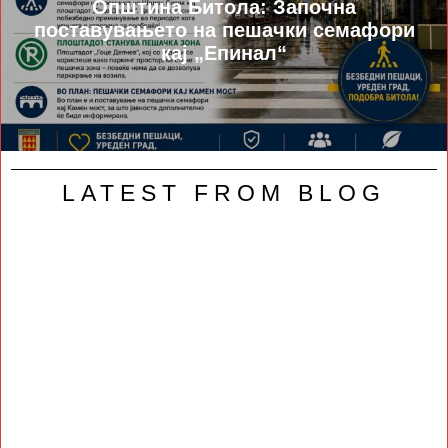
Општина Битола: Започна
поставувањето на пешачки семафори
кај „Епинал“
LATEST FROM BLOG