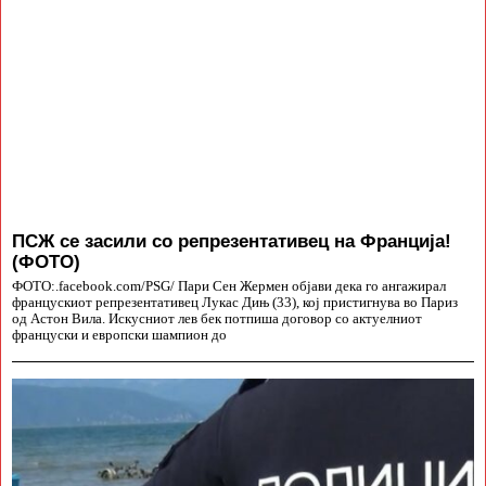
ПСЖ се засили со репрезентативец на Франција!
(ФОТО)
ФОТО:.facebook.com/PSG/ Пари Сен Жермен објави дека го ангажирал
францускиот репрезентативец Лукас Дињ (33), кој пристигнува во Париз
од Астон Вила. Искусниот лев бек потпиша договор со актуелниот
француски и европски шампион до