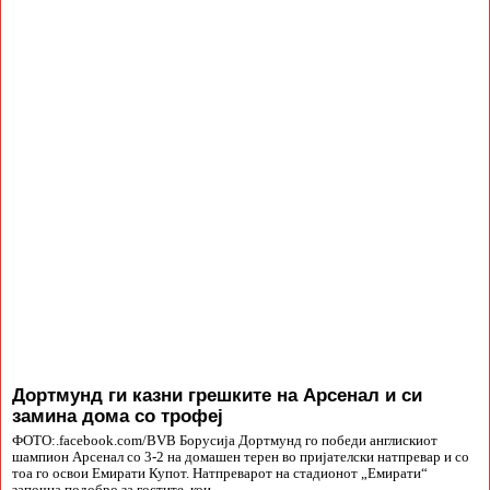
Дортмунд ги казни грешките на Арсенал и си
замина дома со трофеј
ФОТО:.facebook.com/BVB Борусија Дортмунд го победи англискиот
шампион Арсенал со 3-2 на домашен терен во пријателски натпревар и со
тоа го освои Емирати Купот. Натпреварот на стадионот „Емирати“