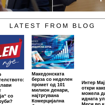
LATEST FROM BLOG
Македонската
о
берза со неделен
елството:
Интер Ма
промет од 101
глави
откри как
милион денари,
т
можела д
најтргувана
ја“ со
идната ул
Комерцијална
руби?
Меси во к