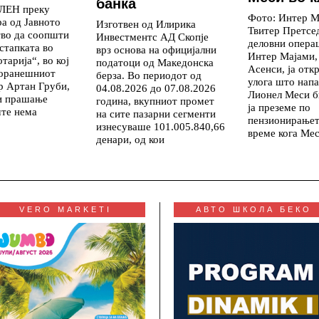
банка
ВЛЕН преку
Фото: Интер М
ра од Јавното
Изготвен од Илирика
Твитер Претсед
тво да соопшти
Инвестментс АД Скопје
деловни опера
стапката во
врз основа на официјални
Интер Мајами,
тарија“, во кој
податоци од Македонска
Асенси, ја отк
поранешниот
берза. Во периодот од
улога што напа
р Артан Груби,
04.08.2026 до 07.08.2026
Лионел Меси б
и прашање
година, вкупниот промет
ја преземе по
те нема
на сите пазарни сегменти
пензионирањет
изнесуваше 101.005.840,66
време кога Ме
денари, од кои
VERO MARKETI
АВТО ШКОЛА БЕКО