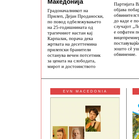
Македонија
Партијата 
објава поба
Градоначалникот на
обвинителс
Прилеп, Дејан Проданоски,
до каде е по
по повод одбележувањето
случајот „Ло
на 25-годишнината од
е опфатен 
трагичниот настан кај
вицепремие
Карпалак, порача дека
поставувајќ
жртвата на десеттемина
зошто сè уш
прилепски бранители
обвинение.
останува вечен потсетник
за цената на слободата,
мирот и достоинството
EVN MACEDONIA