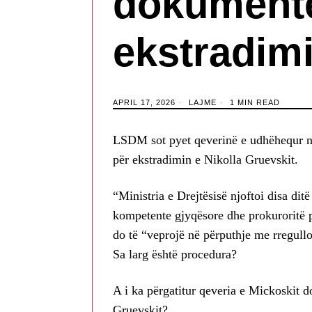
dokumente
ekstradim
APRIL 17, 2026
LAJME
1 MIN READ
LSDM sot pyet qeverinë e udhëhequr ng
për ekstradimin e Nikolla Gruevskit.
“Ministria e Drejtësisë njoftoi disa ditë
kompetente gjyqësore dhe prokuroritë p
do të “veprojë në përputhje me rregullor
Sa larg është procedura?
A i ka përgatitur qeveria e Mickoskit 
Gruevskit?