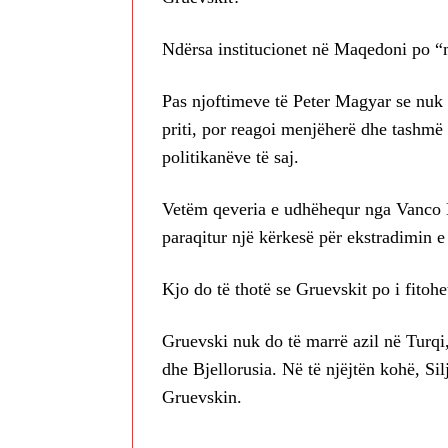
Ndërsa institucionet në Maqedoni po “
Pas njoftimeve të Peter Magyar se nuk
priti, por reagoi menjëherë dhe tashmë 
politikanëve të saj.
Vetëm qeveria e udhëhequr nga Vanco 
paraqitur një kërkesë për ekstradimin e
Kjo do të thotë se Gruevskit po i fitohe
Gruevski nuk do të marrë azil në Turqi,
dhe Bjellorusia. Në të njëjtën kohë, Si
Gruevskin.