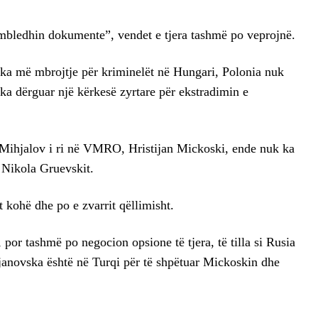
mbledhin dokumente”, vendet e tjera tashmë po veprojnë.
 ka më mbrojtje për kriminelët në Hungari, Polonia nuk
ka dërguar një kërkesë zyrtare për ekstradimin e
Mihjalov i ri në VMRO, Hristijan Mickoski, ende nuk ka
 Nikola Gruevskit.
t kohë dhe po e zvarrit qëllimisht.
 por tashmë po negocion opsione të tjera, të tilla si Rusia
ljanovska është në Turqi për të shpëtuar Mickoskin dhe