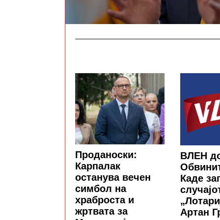
Проданоски:
ВЛЕН д
Карпалак
Обвинит
останува вечен
Каде за
симбол на
случајо
храброста и
„Лотари
жртвата за
Артан Г