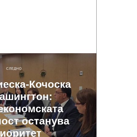
СЛЕДНО
еска-Кочоска
ашингтон:
економската
ост останува
иоритет