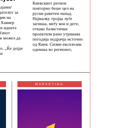
Киевскиот регион
ајами/
повторно беше цел на
ателот за
руски ракетен напад.
ции на
Најмалку тројца луѓе
 Хавиер
загинаа, меѓу кои и дете,
ри идната
откако балистички
ѓачот
проектили рано утринава
и можел да
погодија подрачја источно
од Киев. Силни експлозии
о. „Ќе дојде
одекнаа во регионот,
си
MARKETING