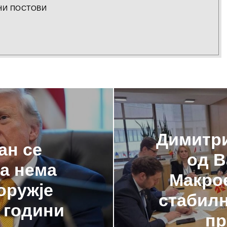
НИ ПОСТОВИ
Димитри
ан се
од В
да нема
Макро
оружје
стабилн
 години
пр