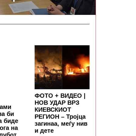
ФОТО + ВИДЕО |
НОВ УДАР ВРЗ
јами
КИЕВСКИОТ
ва би
РЕГИОН – Тројца
а биде
загинаа, меѓу нив
ога на
и дете
лубот