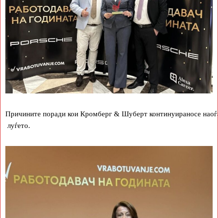
Причините поради кои Кромберг & Шуберт континуираносе наоѓа н
луѓето.