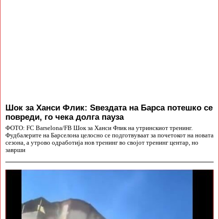
Шок за Ханси Флик: Ѕвездата на Барса потешко се
повреди, го чека долга пауза
ФОТО: FC Barselona/FB Шок за Ханси Флик на утринскиот тренинг.
Фудбалерите на Барселона целосно се подготвуваат за почетокот на новата
сезона, а утрово одработија нов тренинг во својот тренинг центар, но
заврши