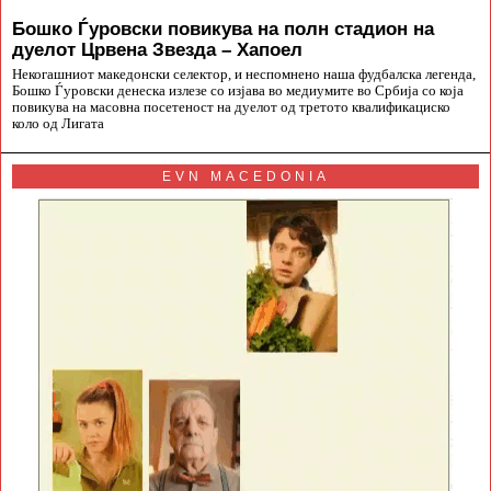
Бошко Ѓуровски повикува на полн стадион на
дуелот Црвена Звезда – Хапоел
Некогашниот македонски селектор, и неспомнено наша фудбалска легенда,
Бошко Ѓуровски денеска излезе со изјава во медиумите во Србија со која
повикува на масовна посетеност на дуелот од третото квалификациско
коло од Лигата
EVN MACEDONIA