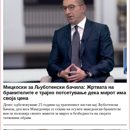
Мицкоски за Љуботенски бачила: Жртвата на
бранителите е трајно потсетување дека мирот има
своја цена
Денес одбележуваме 25 години од трагичниот настан кај Љуботенски
Бачила, ден кога Македонија се сеќава на осумте македонски бранители
кои ги положија своите животи за мирот и безбедноста на својата
татковина објави