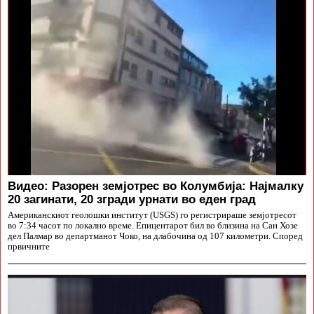
Видео: Разорен земјотрес во Колумбија: Најмалку
20 загинати, 20 згради урнати во еден град
Американскиот геолошки институт (USGS) го регистрираше земјотресот
во 7:34 часот по локално време. Епицентарот бил во близина на Сан Хозе
дел Палмар во департманот Чоко, на длабочина од 107 километри. Според
првичните