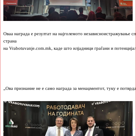
Оваа награда е резултат на најголемото независноистражување с
страна
на Vrabotuvanje.com.mk, каде што илјадници граѓани и потенцијал
„Ова признание не е само награда за менаџментот, туку е потврда