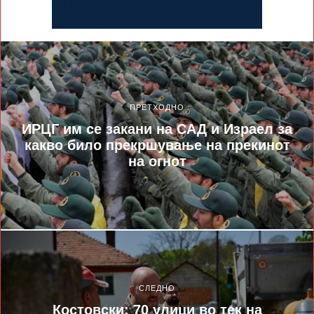
ПРЕТХОДНО
ИРЦГ им се закани на САД и Израел за
какво било прекршување на прекинот
на огнот
СЛЕДНО
Костовски: 70 улици во тек на