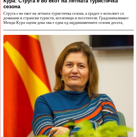
Ќура: Струга е во екот на летната туристичка
сезона
Струга е во екот на летната туристичка сезона, а градот е исполнет со
домашни и странски туристи, иселеници и посетители. Градоначалникот
Менди Ќура оцени дека ова е една од најдинамичните сезони досега,