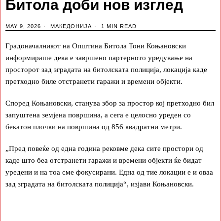
Битола доби нов изглед
MAY 9, 2026
МАКЕДОНИЈА
1 MIN READ
Градоначалникот на Општина Битола Тони Коњановски
информираше дека е завршено партерното уредување на
просторот зад зградата на битолската полиција, локација каде
претходно биле отстранети гаражи и времени објекти.
Според Коњановски, станува збор за простор кој претходно бил
запуштена земјена површина, а сега е целосно уреден со
бекатон плочки на површина од 856 квадратни метри.
„Пред повеќе од една година рековме дека сите простори од
каде што беа отстранети гаражи и времени објекти ќе бидат
уредени и на тоа сме фокусирани. Една од тие локации е и оваа
зад зградата на битолската полиција“, изјави Коњановски.