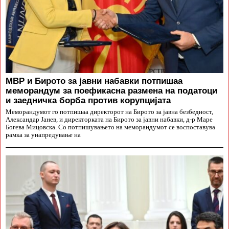
МВР и Бирото за јавни набавки потпишаа
меморандум за поефикасна размена на податоци
и заедничка борба против корупцијата
Меморандумот го потпишаа директорот на Бирото за јавна безбедност,
Александар Јанев, и директорката на Бирото за јавни набавки, д-р Маре
Богева Мицовска. Со потпишувањето на меморандумот се воспоставува
рамка за унапредување на