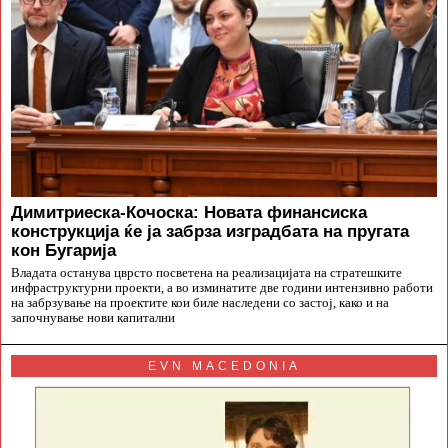
Димитриеска-Кочоска: Новата финансиска
конструкција ќе ја забрза изградбата на пругата
кон Бугарија
Владата останува цврсто посветена на реализацијата на стратешките
инфраструктурни проекти, а во изминатите две години интензивно работи
на забрзување на проектите кои биле наследени со застој, како и на
започнување нови капитални
EVN MACEDONIA