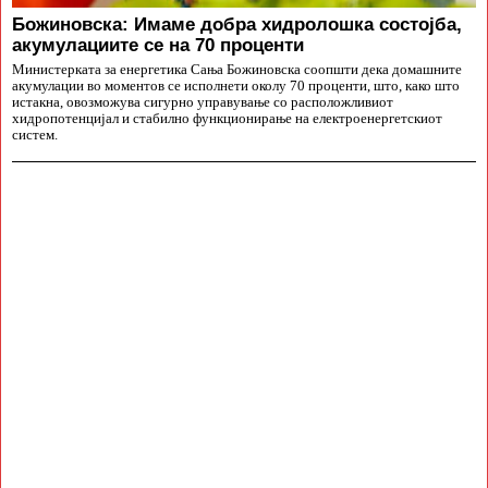
Божиновска: Имаме добра хидролошка состојба,
акумулациите се на 70 проценти
Министерката за енергетика Сања Божиновска соопшти дека домашните
акумулации во моментов се исполнети околу 70 проценти, што, како што
истакна, овозможува сигурно управување со расположливиот
хидропотенцијал и стабилно функционирање на електроенергетскиот
систем.