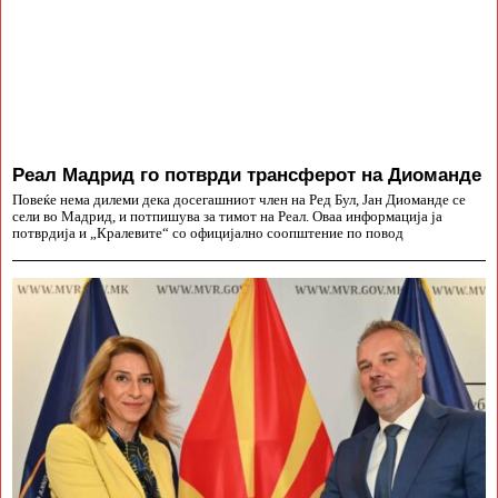
Реал Мадрид го потврди трансферот на Диоманде
Повеќе нема дилеми дека досегашниот член на Ред Бул, Јан Диоманде се
сели во Мадрид, и потпишува за тимот на Реал. Оваа информација ја
потврдија и „Кралевите“ со официјално соопштение по повод