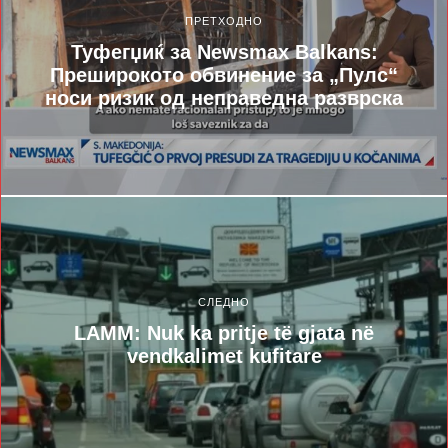
ПРЕТХОДНО
Туфегџиќ за Newsmax Balkans:
Преширокото обвинение за „Пулс“
носи ризик од неправедна разврска
СЛЕДНО
LAMM: Nuk ka pritje të gjata në
vendkalimet kufitare