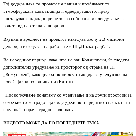
Тој додаде дека со проектот е решен и проблемот со
атмосферската канализација и одводнувањето, преку
поставување одводни решетки за собирање и одведување на
водата од партерната површина.
Вкупната вредност на проектот изнесува околу 2,3 милиони
денари, а изведувач на работите е ЈП „Нискоградба“.
Во наредниот период, како што најави Коњановски, ќе следува
дополнително уредување на просторот од страна на ЈП
„Комуналец“, како дел од пошироката акција за уредување на
повеќе јавни површини низ Битола.
„Продолжуваме понатаму со уредување и на други простори за
секое место во градот да биде уредено и пријатно за локалната
средина“, порача градоначалникот.
ВИДЕОТО МОЖЕ ДА ГО ПОГЛЕДНЕТЕ ТУКА