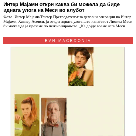
Интер Мајами откри каква би можела да биде
идната улога на Меси во клубот
Фото: Интер Мајами/Твитер Претседателот за деловни операции на Интер
Мајами, Хавиер Асенси, ја откри идната улога што напаѓачот Лионел Меси
би можел да ја преземе по пензионирањето. „Ќе дојде време кога Меси
EVN MACEDONIA