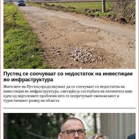
Пустец се соочуваат со недостаток на инвестиции
во инфраструктура
Жителите на Пустец продолжуваат да се соочуваат со недостаток на
инвестиции во инфраструктура, сметајќи ја состојбата на патиштата како
еден од најголемите проблеми што го попречуваат економскиот и
туристичкиот развој на областа