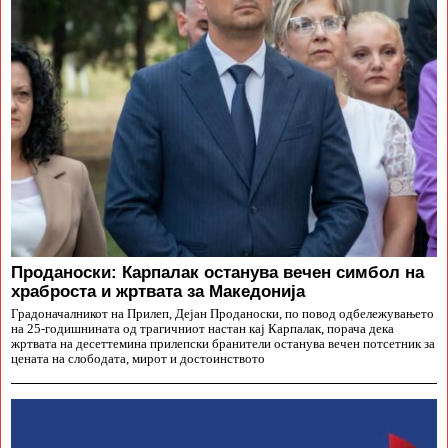
Проданоски: Карпалак останува вечен симбол на
храброста и жртвата за Македонија
Градоначалникот на Прилеп, Дејан Проданоски, по повод одбележувањето
на 25-годишнината од трагичниот настан кај Карпалак, порача дека
жртвата на десеттемина прилепски бранители останува вечен потсетник за
цената на слободата, мирот и достоинството