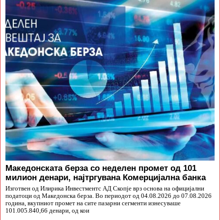
Македонската берза со неделен промет од 101
милион денари, најтргувана Комерцијална банка
Изготвен од Илирика Инвестментс АД Скопје врз основа на официјални
податоци од Македонска берза. Во периодот од 04.08.2026 до 07.08.2026
година, вкупниот промет на сите пазарни сегменти изнесуваше
101.005.840,66 денари, од кои