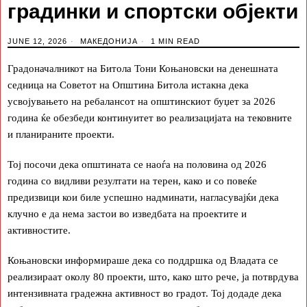
градинки и спортски објекти
JUNE 12, 2026
МАКЕДОНИЈА
1 MIN READ
Градоначалникот на Битола Тони Коњановски на денешната
седница на Советот на Општина Битола истакна дека
усвојувањето на ребалансот на општинскиот буџет за 2026
година ќе обезбеди континуитет во реализацијата на тековните
и планираните проекти.
Тој посочи дека општината се наоѓа на половина од 2026
година со видливи резултати на терен, како и со повеќе
предизвици кои биле успешно надминати, нагласувајќи дека
клучно е да нема застои во изведбата на проектите и
активностите.
Коњановски информираше дека со поддршка од Владата се
реализираат околу 80 проекти, што, како што рече, ја потврдува
интензивната градежна активност во градот. Тој додаде дека