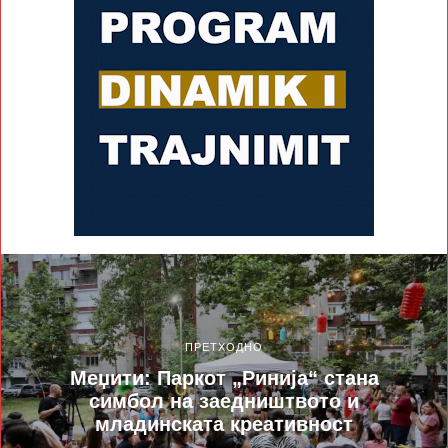
ПРЕТХОДНО
Меџити: Паркот „Ринија“ стана
симбол на заедништвото и
младинската креативност