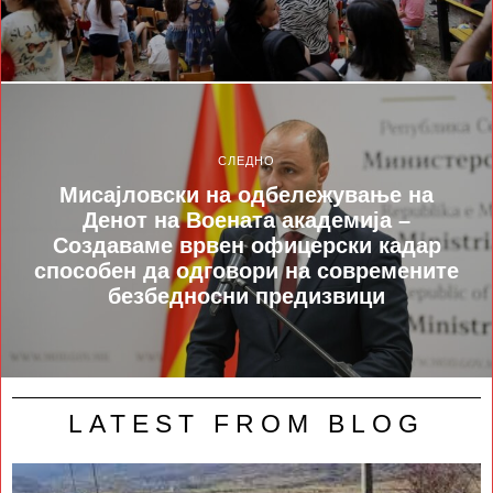
СЛЕДНО
Мисајловски на одбележување на
Денот на Воената академија –
Создаваме врвен офицерски кадар
способен да одговори на современите
безбедносни предизвици
LATEST FROM BLOG