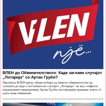
ВЛЕН до Обвинителството: Каде заглави случајот
„Лотарија“ со Артан Груби?
Партијата ВЛЕН преку објава побара од Јавното обвинителство да
соопшти до каде е постапката во случајот „Лотарија“, во кој е опфатен
поранешниот вицепремиер Артан Груби, поставувајќи прашање зошто сè
уште нема обвинение.