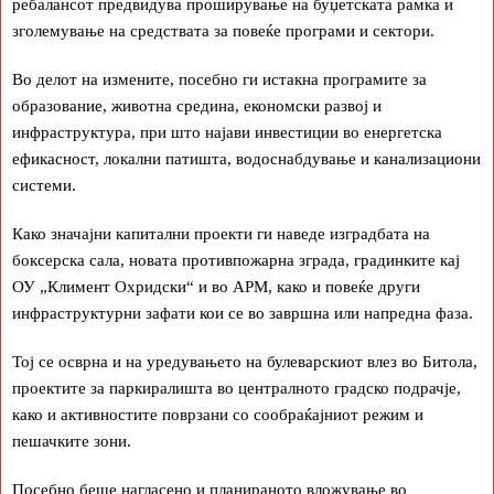
ребалансот предвидува проширување на буџетската рамка и
зголемување на средствата за повеќе програми и сектори.
Во делот на измените, посебно ги истакна програмите за
образование, животна средина, економски развој и
инфраструктура, при што најави инвестиции во енергетска
ефикасност, локални патишта, водоснабдување и канализациони
системи.
Како значајни капитални проекти ги наведе изградбата на
боксерска сала, новата противпожарна зграда, градинките кај
ОУ „Климент Охридски“ и во АРМ, како и повеќе други
инфраструктурни зафати кои се во завршна или напредна фаза.
Тој се осврна и на уредувањето на булеварскиот влез во Битола,
проектите за паркиралишта во централното градско подрачје,
како и активностите поврзани со сообраќајниот режим и
пешачките зони.
Посебно беше нагласено и планираното вложување во