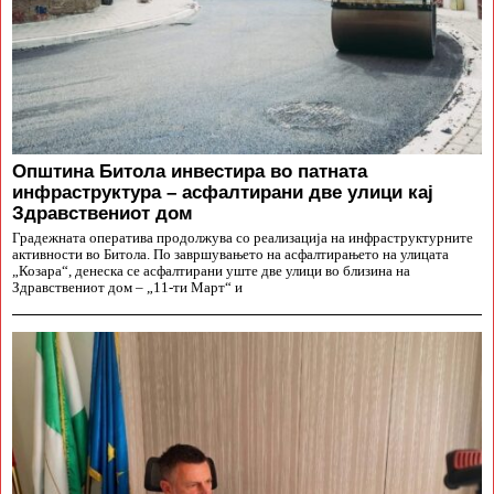
Општина Битола инвестира во патната
инфраструктура – асфалтирани две улици кај
Здравствениот дом
Градежната оператива продолжува со реализација на инфраструктурните
активности во Битола. По завршувањето на асфалтирањето на улицата
„Козара“, денеска се асфалтирани уште две улици во близина на
Здравствениот дом – „11-ти Март“ и