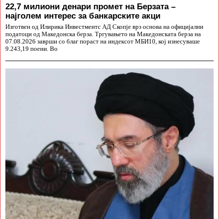
22,7 милиони денари промет на Берзата –
најголем интерес за банкарските акци
Изготвен од Илирика Инвестментс АД Скопје врз основа на официјални
податоци од Македонска берза. Тргувањето на Македонската берза на
07.08.2026 заврши со благ пораст на индексот МБИ10, кој изнесуваше
9.243,19 поени. Во