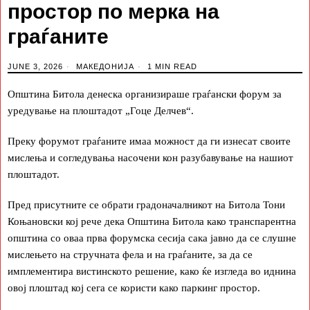
простор по мерка на
граѓаните
JUNE 3, 2026
МАКЕДОНИЈА
1 MIN READ
Општина Битола денеска организираше граѓански форум за
уредување на плоштадот „Гоце Делчев“.
Преку форумот граѓаните имаа можност да ги изнесат своите
мислења и согледувања насочени кон разубавување на нашиот
плоштадот.
Пред присутните се обрати градоначалникот на Битола Тони
Коњановски кој рече дека Општина Битола како транспарентна
општина со оваа прва форумска сесија сака јавно да се слушне
мислењето на стручната фела и на граѓаните, за да се
имплементира вистинското решение, како ќе изгледа во иднина
овој плоштад кој сега се користи како паркинг простор.