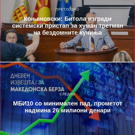
ПРЕТХОДНО
Коњановски: Битола изгради
системски пристап за хуман третман
на бездомните кучиња
СЛЕДНО
МБИ10 со минимален пад, прометот
надмина 26 милиони денари