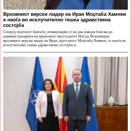
Врховниот верски лидер на Иран Моџтаба Хамнеи
е наоѓа во исклучително тешка здравствена
состојба
Според порталот Iranwire, повикувајќи се на два извори блиски до
администрацијата на иранскиот претседател Масуд Пезешкијан,
врховниот верски лидер на Иран, ајатолахот Моџтаба Хамнеи, се наоѓа во
исклучително тешка здравствена состојба и