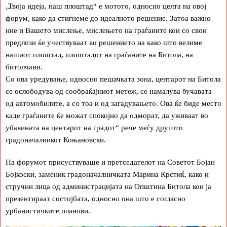
„Твоја идеја, наш плоштад“ е мотото, односно целта на овој
форум, како да стигнеме до идеалното решение. Затоа важно
ние и Вашето мислење, мислењето на граѓаните кои со свои
предлози ќе учествуваат во решението на како што велиме
нашиот плоштад, плоштадот на граѓаните на Битола, на
битолчани.
Со ова уредување, односно пешачката зона, центарот на Битола
се ослободува од сообраќајниот метеж, се намалува бучавата
од автомобилите, а со тоа и од загадувањето. Ова ќе биде место
каде граѓаните ќе можат спокојно да одморат, да уживаат во
убавината на центарот на градот“ рече меѓу другото
градоначалникот Коњановски.
На форумот присуствуваше и претседателот на Советот Бојан
Бојкоски, заменик градоначалничката Марина Крстиќ, како и
стручни лица од администрацијата на Општина Битола кои ја
презентираат состојбата, односно она што е согласно
урбанистичките планови.