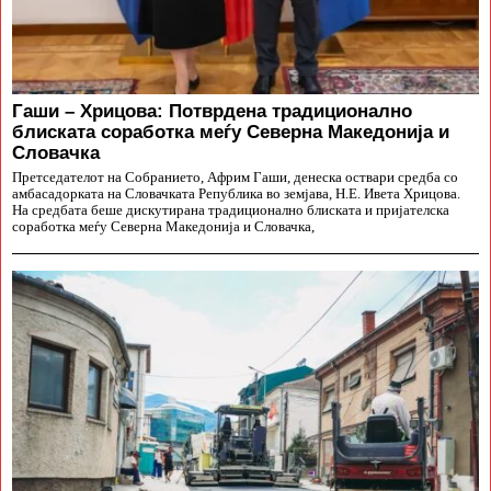
Гаши – Хрицова: Потврдена традиционално
блиската соработка меѓу Северна Македонија и
Словачка
Претседателот на Собранието, Африм Гаши, денеска оствари средба со
амбасадорката на Словачката Република во земјава, Н.Е. Ивета Хрицова.
На средбата беше дискутирана традиционално блиската и пријателска
соработка меѓу Северна Македонија и Словачка,