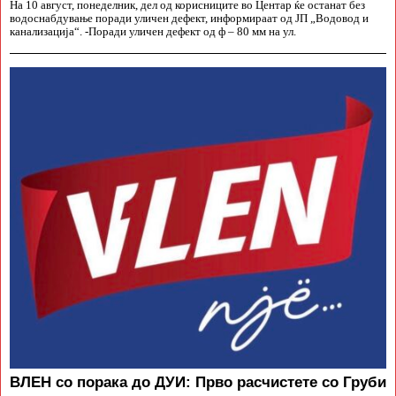
На 10 август, понеделник, дел од корисниците во Центар ќе останат без
водоснабдување поради уличен дефект, информираат од ЈП „Водовод и
канализација“. -Поради уличен дефект од ф – 80 мм на ул.
ВЛЕН со порака до ДУИ: Прво расчистете со Груби