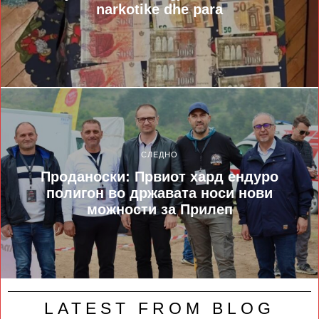
narkotike dhe para
СЛЕДНО
Проданоски: Првиот хард ендуро
полигон во државата носи нови
можности за Прилеп
LATEST FROM BLOG