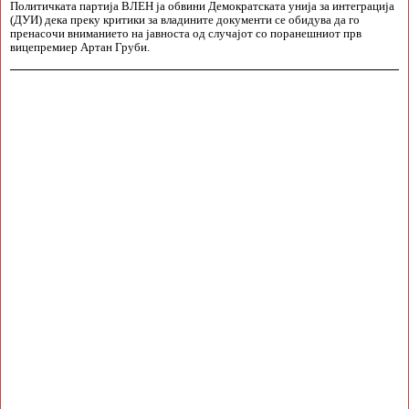
Политичката партија ВЛЕН ја обвини Демократската унија за интеграција
(ДУИ) дека преку критики за владините документи се обидува да го
пренасочи вниманието на јавноста од случајот со поранешниот прв
вицепремиер Артан Груби.