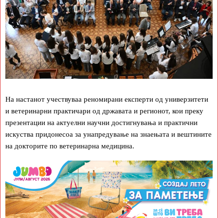
На настанот учествуваа реномирани експерти од универзитети
и ветеринарни практичари од државата и регионот, кои преку
презентации на актуелни научни достигнувања и практични
искуства придонесоа за унапредување на знаењата и вештините
на докторите по ветеринарна медицина.