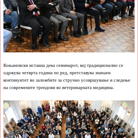
Коњановски истакна дека семинарот, кој традиционално се
одржува четврта година по ред, претставува значаен
континуитет во заложбите за стручно усовршување и следење
на современите трендови во ветеринарната медицина.