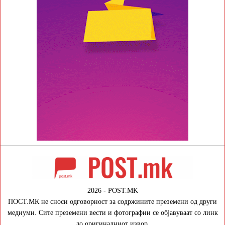
2026 - POST.MK
ПОСТ.МК не сноси одговорност за содржините преземени од други
медиуми. Сите преземени вести и фотографии се објавуваат со линк
до оригиналниот извор.