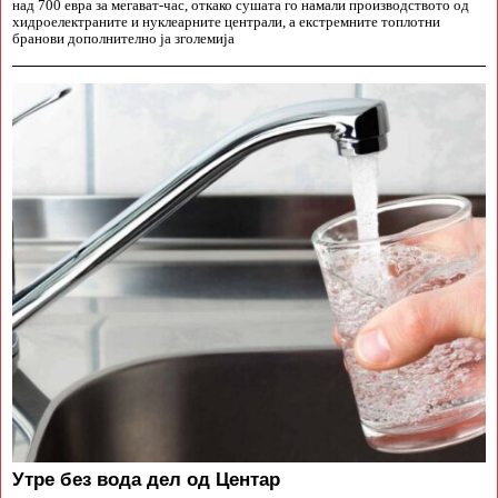
над 700 евра за мегават-час, откако сушата го намали производството од
хидроелектраните и нуклеарните централи, а екстремните топлотни
бранови дополнително ја зголемија
Утре без вода дел од Центар