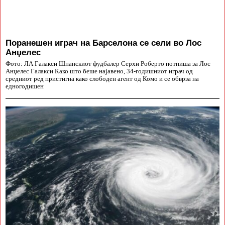
Поранешен играч на Барселона се сели во Лос
Анџелес
Фото: ЛА Галакси Шпанскиот фудбалер Серхи Роберто потпиша за Лос
Анџелес Галакси Како што беше најавено, 34-годишниот играч од
средниот ред пристигна како слободен агент од Комо и се обврза на
едногодишен