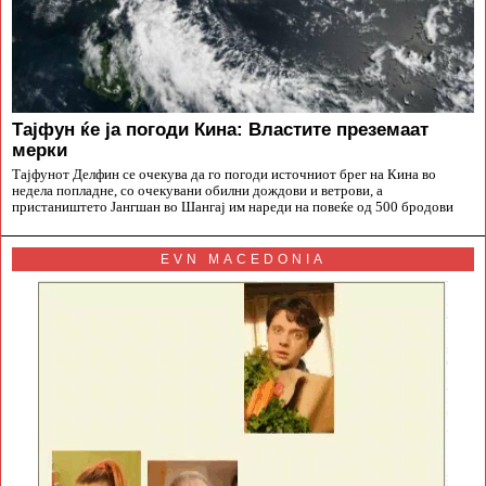
Тајфун ќе ја погоди Кина: Властите преземаат
мерки
Тајфунот Делфин се очекува да го погоди источниот брег на Кина во
недела попладне, со очекувани обилни дождови и ветрови, а
пристаништето Јангшан во Шангај им нареди на повеќе од 500 бродови
EVN MACEDONIA