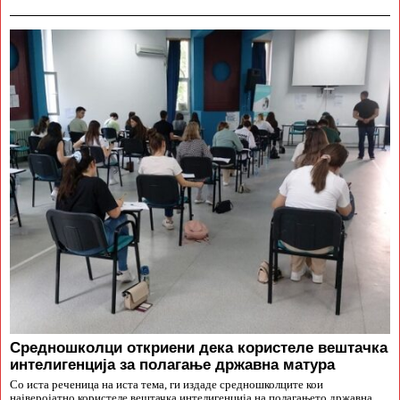
Средношколци откриени дека користеле вештачка
интелигенција за полагање државна матура
Со иста реченица на иста тема, ги издаде средношколците кои
најверојатно користеле вештачка интелигенција на полагањето државна