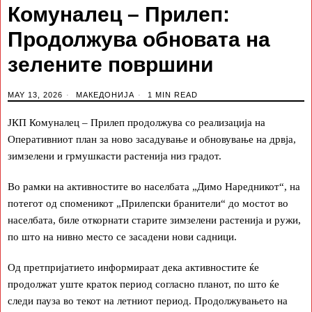
Комуналец – Прилеп:
Продолжува обновата на
зелените површини
MAY 13, 2026
МАКЕДОНИЈА
1 MIN READ
ЈКП Комуналец – Прилеп продолжува со реализација на
Оперативниот план за ново засадување и обновување на дрвја,
зимзелени и грмушкасти растенија низ градот.
Во рамки на активностите во населбата „Димо Наредникот“, на
потегот од споменикот „Прилепски бранители“ до мостот во
населбата, биле откорнати старите зимзелени растенија и ружи,
по што на нивно место се засадени нови садници.
Од претпријатието информираат дека активностите ќе
продолжат уште краток период согласно планот, по што ќе
следи пауза во текот на летниот период. Продолжувањето на