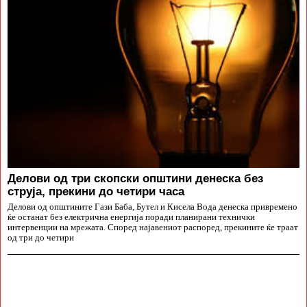
Делови од три скопски општини денеска без
струја, прекини до четири часа
Делови од општините Гази Баба, Бутел и Кисела Вода денеска привремено
ќе останат без електрична енергија поради планирани технички
интервенции на мрежата. Според најавениот распоред, прекините ќе траат
од три до четири