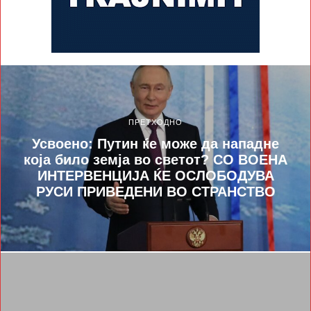
ПРЕТХОДНО
Усвоено: Путин ќе може да нападне
која било земја во светот? СО ВОЕНА
ИНТЕРВЕНЦИЈА ЌЕ ОСЛОБОДУВА
РУСИ ПРИВЕДЕНИ ВО СТРАНСТВО