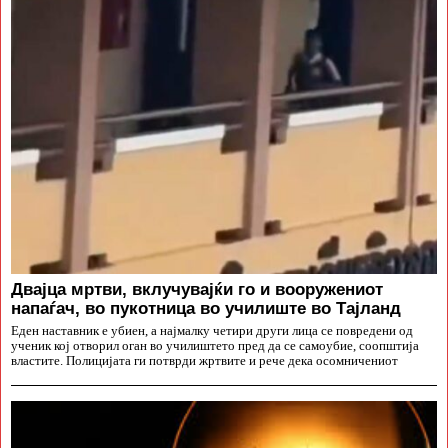
Двајца мртви, вклучувајќи го и вооружениот
напаѓач, во пукотница во училиште во Тајланд
Еден наставник е убиен, а најмалку четири други лица се повредени од
ученик кој отворил оган во училиштето пред да се самоубие, соопштија
властите. Полицијата ги потврди жртвите и рече дека осомничениот