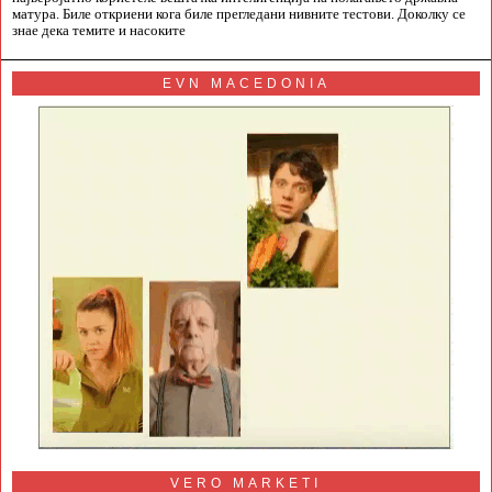
матура. Биле откриени кога биле прегледани нивните тестови. Доколку се
знае дека темите и насоките
EVN MACEDONIA
VERO MARKETI