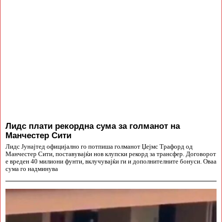
Лидс плати рекордна сума за голманот на
Манчестер Сити
Лидс Јунајтед официјално го потпиша голманот Џејмс Трафорд од
Манчестер Сити, поставувајќи нов клупски рекорд за трансфер. Договорот
е вреден 40 милиони фунти, вклучувајќи ги и дополнителните бонуси. Оваа
сума го надминува