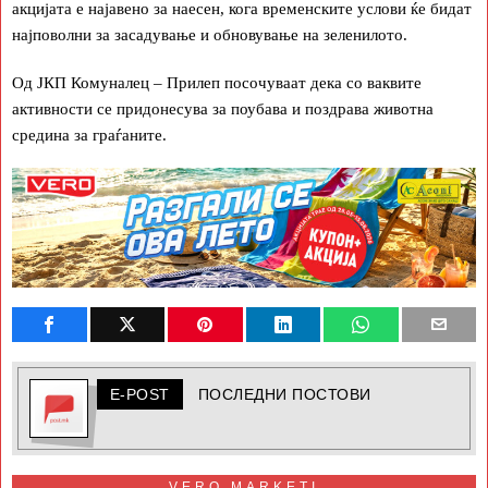
акцијата е најавено за наесен, кога временските услови ќе бидат
најповолни за засадување и обновување на зеленилото.
Од ЈКП Комуналец – Прилеп посочуваат дека со ваквите
активности се придонесува за поубава и поздрава животна
средина за граѓаните.
E-POST
ПОСЛЕДНИ ПОСТОВИ
VERO MARKETI