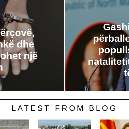
Gashi
Kërçovë,
përballe
hkë dhe
popull
lohet një
natalitet
n
t
LATEST FROM BLOG