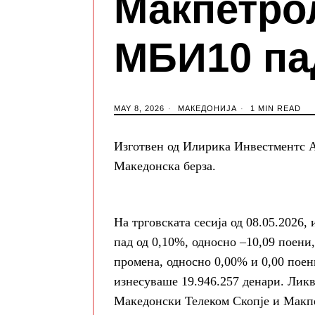
Макпетрол
МБИ10 па
MAY 8, 2026
МАКЕДОНИЈА
1 MIN READ
Изготвен од Илирика Инвестментс А
Македонска берза.
На трговската сесија од
08.05.2026
,
пад од
0,10%
, односно
–10,09 поени
промена, односно
0,00%
и
0,00 поен
изнесуваше
19.946.257 денари
. Лик
Македонски Телеком Скопје
и
Макпе