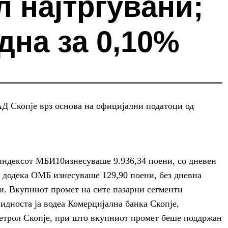
 најтргувани;
дна за 0,10%
Д Скопје врз основа на официјални податоци од
 индексот
МБИ10
изнесуваше
9.936,34 поени
, со дневен
, додека
ОМБ
изнесуваше
129,90 поени
, без дневна
и
. Вкупниот промет на сите пазарни сегменти
видноста ја водеа
Комерцијална банка Скопје
,
трол Скопје
, при што вкупниот промет беше поддржан