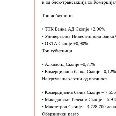
и од блок-трансакција со
Комерцијал
Топ добитници
•
ТТК Банка АД Скопје
+2,96%
•
Универзална Инвестициона Банка 
•
ОКТА Скопје
+0,90%
Топ губитници
•
Алкалоид Скопје
–0,71%
•
Комерцијална банка Скопје
–0,12%
Најтргувани хартии од вредност
•
Комерцијална банка Скопје
–
7.556
•
Македонски Телеком Скопје
–
5.91
•
Макпетрол Скопје
–
3.728.700 ден
Обврзнички пазар