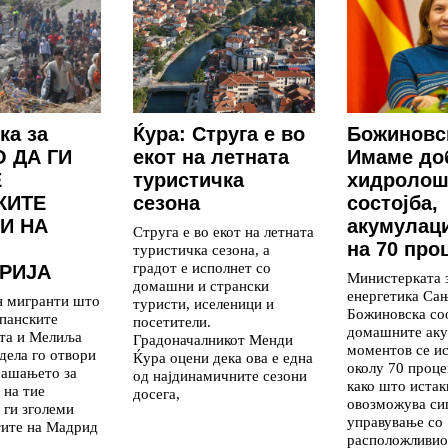
ка за
Ќура: Струга е во
Божиновс
 ДА ГИ
екот на летната
Имаме до
Е
туристичка
хидролош
КИТЕ
сезона
состојба,
И НА
акумулаци
Струга е во екот на летната
на 70 про
туристичка сезона, а
градот е исполнет со
РИЈА
Министерката 
домашни и странски
енергетика Са
н мигранти што
туристи, иселеници и
Божиновска со
панските
посетители.
домашните аку
ута и Мелиља
Градоначалникот Менди
моментов се и
дела го отвори
Ќура оцени дека ова е една
околу 70 проце
рашањето за
од најдинамичните сезони
како што истак
 на тие
досега,
овозможува си
 ги зголеми
управување со
тите на Мадрид
расположливио