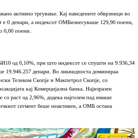
ажано активно тргување. Кај наведените обврзници во
т е
0 денари
, а индексот
ОМБ
изнесуваше
129,90 поени
,
но
0,00 поени
.
БИ10
од
0,10%
, при што индексот се спушти на
9.936,34
аше
19.946.257 денари
. Во ликвидноста доминираа
ски Телеком Скопје
и
Макпетрол Скопје
, со
сакцијата кај Комерцијална банка. Најизразен
е
со раст од
2,96%
, додека најголем пад имаше
ичкиот сегмент беше неактивен, а
ОМБ
остана