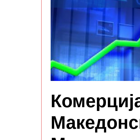
Комерција
Македонс