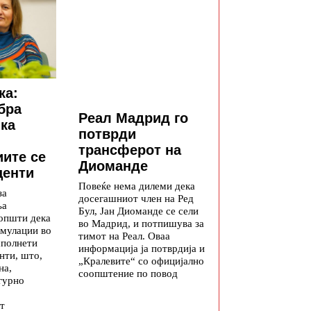
ка:
бра
Реал Мадрид го
ка
потврди
трансферот на
ите се
Диоманде
центи
Повеќе нема дилеми дека
за
досегашниот член на Ред
ња
Бул, Јан Диоманде се сели
општи дека
во Мадрид, и потпишува за
мулации во
тимот на Реал. Оваа
сполнети
информација ја потврдија и
нти, што,
„Кралевите“ со официјално
на,
соопштение по повод
гурно
т