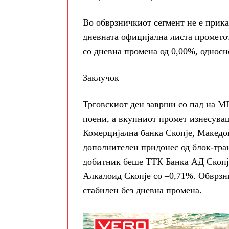
Во обврзничкиот сегмент не е прик
дневната официјална листа промето
со дневна промена од
0,00%
, однос
Заклучок
Трговскиот ден заврши со пад на
М
поени
, а вкупниот промет изнесув
Комерцијална банка Скопје
,
Македон
дополнителен придонес од блок-тран
добитник беше
ТТК Банка АД Скопј
Алкалоид Скопје
со
–0,71%
. Обврзн
стабилен без дневна промена.