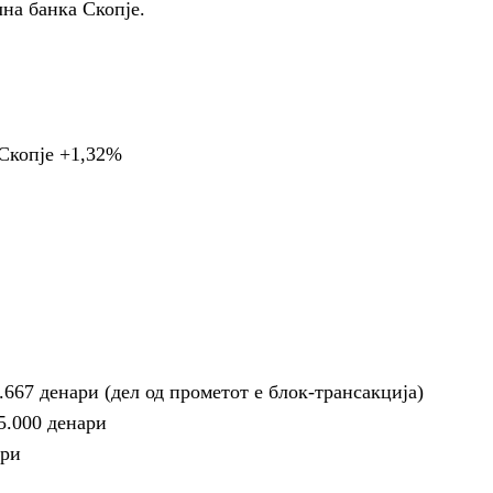
на банка Скопје
.
Скопје
+1,32%
.667 денари
(дел од прометот е блок-трансакција)
5.000 денари
ари