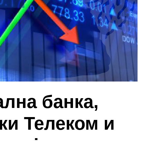
лна банка,
ки Телеком и