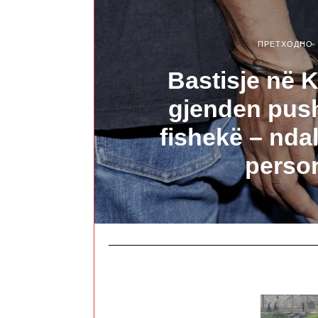
ПРЕТХОДНО
Bastisje në 
gjenden pus
fishekë – nda
perso