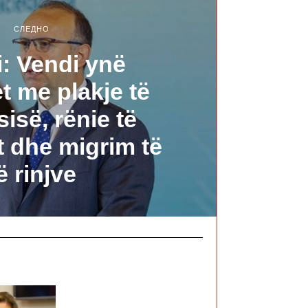
СЛЕДНО
: Vendi ynë
t me plakje të
sisë, rënie të
it dhe migrim të
ë rinjve