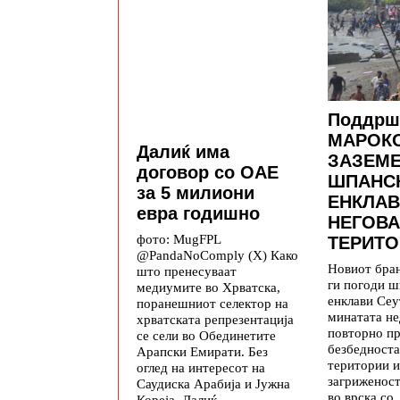
Поддрш
МАРОКО
Далиќ има
ЗАЗЕМ
договор со ОАЕ
ШПАНС
за 5 милиони
ЕНКЛАВ
евра годишно
НЕГОВА
фото: MugFPL
ТЕРИТО
@PandaNoComply (X) Како
Новиот бра
што пренесуваат
ги погоди ш
медиумите во Хрватска,
енклави Се
поранешниот селектор на
минатата не
хрватската репрезентација
повторно п
се сели во Обединетите
безбедноста
Арапски Емирати. Без
територии и
оглед на интересот на
загриженос
Саудиска Арабија и Јужна
во врска со
Кореја, Далиќ