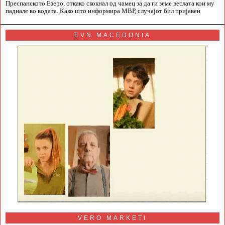
Преспанското Езеро, откако скокнал од чамец за да ги земе веслата кои му
паднале во водата. Како што информира МВР, случајот бил пријавен
EVN MACEDONIA
VERO MARKETI