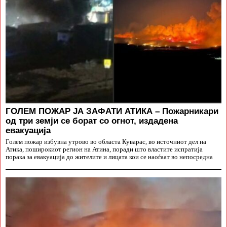
ГОЛЕМ ПОЖАР ЈА ЗАФАТИ АТИКА – Пожарникари
од три земји се борат со огнот, издадена
евакуација
Голем пожар избувна утрово во областа Куварас, во источниот дел на
Атика, поширокиот регион на Атина, поради што властите испратија
порака за евакуација до жителите и лицата кои се наоѓаат во непосредна