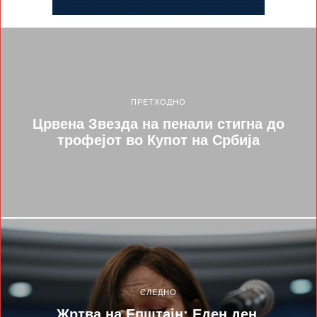
ПРЕТХОДНО
Црвена Звезда на пенали стигна до
трофејот во Купот на Србија
СЛЕДНО
Жртва на Епштајн: Еден ден,