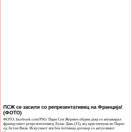
ПСЖ се засили со репрезентативец на Франција!
(ФОТО)
ФОТО:.facebook.com/PSG/ Пари Сен Жермен објави дека го ангажирал
францускиот репрезентативец Лукас Дињ (33), кој пристигнува во Париз
од Астон Вила. Искусниот лев бек потпиша договор со актуелниот