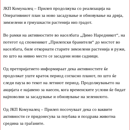
ЈКП Комуналец – Прилеп продолжува со реализација на
Оперативниот план за ново засадување и обновување на дрвја,
зимзелени и грмушкасти растенија низ градот.
Во рамки на активностите во населбата „Димо Наредникот“, на
потегот од споменикот „Прилепски бранители“ до мостот во
населбата, биле откорнати старите зимзелени растенија и ружи,
по што на нивно место се засадени нови садници.
Од претпријатието информираат дека активностите ќе
продолжат уште краток период согласно планот, по што ќе
следи пауза во текот на летниот период. Продолжувањето на
акцијата е најавено за наесен, кога временските услови ќе бидат
најповолни за засадување и обновување на зеленилото.
Од ЈКП Комуналец – Прилеп посочуваат дека со ваквите
активности се придонесува за поубава и поздрава животна
средина за граѓаните.