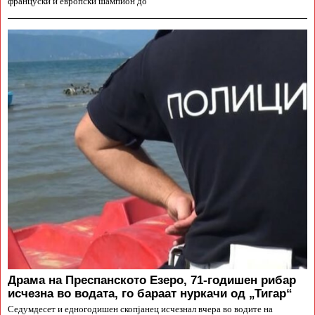
француски и европски шампион до
Драма на Преспанското Езеро, 71-годишен рибар
исчезна во водата, го бараат нуркачи од „Тигар“
Седумдесет и едногодишен скопјанец исчезнал вчера во водите на