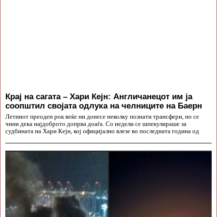
Крај на сагата – Хари Кејн: Англичанецот им ја
соопштил својата одлука на челниците на Баерн
Летниот преоден рок веќе ни донесе неколку познати трансфери, но се
чини дека најдоброто допрва доаѓа. Со недели се шпекулираше за
судбината на Хари Кејн, кој официјално влезе во последната година од