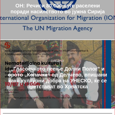
ОН: Речиси 80.000 луѓе раселени
поради насилството во јужна Сирија
СЛЕДНО
„Гласоечкото пеење Долни Полог” и
орото „Копачка“ од Делчево, впишани
како културни добра на УНЕСКО, ќе се
претстават во Хрватска