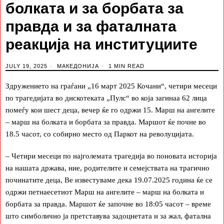
болката и за борбата за
правда и за фаталната
реакција на институциите
JULY 19, 2025
МАКЕДОНИЈА
1 MIN READ
Здружението на граѓани „16 март 2025 Кочани“, четири месеци
по трагедијата во дискотеката „Пулс“ во која загинаа 62 лица
помеѓу кои шест деца, вечер ќе го одржи 15. Марш на ангелите
– марш на болката и борбата за правда. Маршот ќе почне во
18.5 часот, со собирно место од Паркот на револуцијата.
– Четири месеци по најголемата трагедија во поновата историја
на нашата држава, ние, родителите и семејствата на трагично
починатите деца, Ве известуваме дека 19.07.2025 година ќе се
одржи петнаесетиот Марш на ангелите – марш на болката и
борбата за правда. Маршот ќе започне во 18:05 часот – време
што симболично ја претставува задоцнетата и за жал, фатална