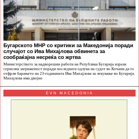
Бугарското МНР со критики за Македонија поради
случајот со Ива Михајлова обвинета за
сообраќајна несреќа со жртва
Министерството за надворешни работи на Република Бугарија изрази
сериозна загриженост поради последната одлука на судот во Кочани да го
отфрли барањето на 23-годишната Ива Михајлова за лекување во Бугарија.
Михајлова има двојно
EVN MACEDONIA