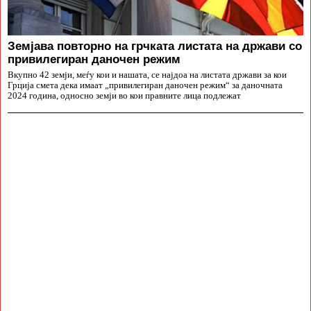
Земјава повторно на грчката листата на држави со
привилегиран даночен режим
Вкупно 42 земји, меѓу кои и нашата, се најдоа на листата држави за кои
Грција смета дека имаат „привилегиран даночен режим“ за даночната
2024 година, односно земји во кои правните лица подлежат