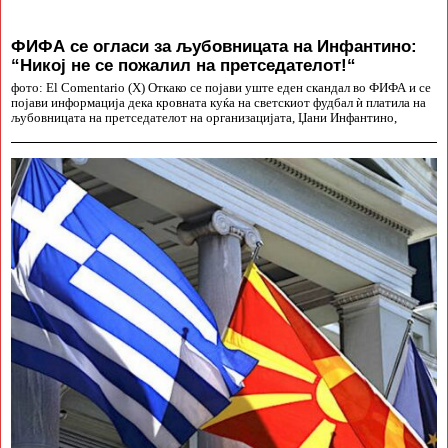
ФИФА се огласи за љубовницата на Инфантино:
“Никој не се пожалил на претседателот!“
фото: El Comentario (X) Откако се појави уште еден скандал во ФИФА и се
појави информација дека кровната куќа на светскиот фудбал ѝ платила на
љубовницата на претседателот на организацијата, Џани Инфантино,