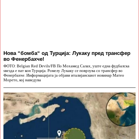
Нова “бомба“ од Турција: Лукаку пред трансфер
во Фенербахче!
ФОТО: Belgian Red Devils/FB По Мохамед Салах, уште една фудбалска
ѕвезда е пат кон Турција. Ромелу Лукаку се поврзува со трансфер во
Фенербахче. Информацијата ја објави италијанскиот новинар Матео
Морето, кој наведува