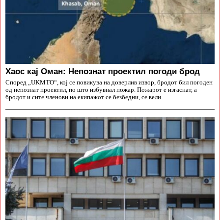
Хаос кај Оман: Непознат проектил погоди брод
Според „UKMTO“, кој се повикува на доверлив извор, бродот бил погоден
од непознат проектил, по што избувнал пожар. Пожарот е изгаснат, а
бродот и сите членови на екипажот се безбедни, се вели