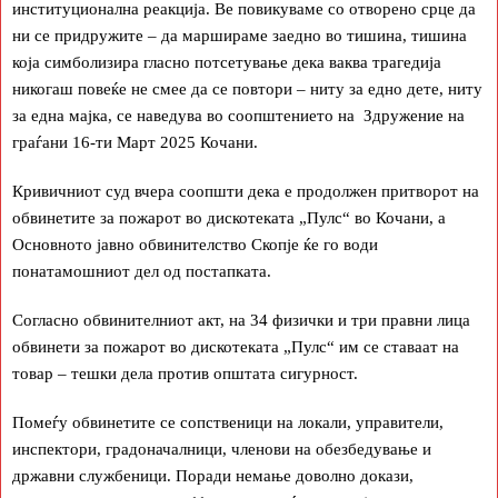
институционална реакција. Ве повикуваме со отворено срце да
ни се придружите – да маршираме заедно во тишина, тишина
која симболизира гласно потсетување дека ваква трагедија
никогаш повеќе не смее да се повтори – ниту за едно дете, ниту
за една мајка, се наведува во соопштението на Здружение на
граѓани 16-ти Март 2025 Кочани.
Кривичниот суд вчера соопшти дека е продолжен притворот на
обвинетите за пожарот во дискотеката „Пулс“ во Кочани, а
Основното јавно обвинителство Скопје ќе го води
понатамошниот дел од постапката.
Согласно обвинителниот акт, на 34 физички и три правни лица
обвинети за пожарот во дискотеката „Пулс“ им се ставаат на
товар – тешки дела против општата сигурност.
Помеѓу обвинетите се сопственици на локали, управители,
инспектори, градоначалници, членови на обезбедување и
државни службеници. Поради немање доволно докази,