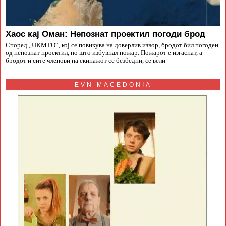
Хаос кај Оман: Непознат проектил погоди брод
Според „UKMTO“, кој се повикува на доверлив извор, бродот бил погоден
од непознат проектил, по што избувнал пожар. Пожарот е изгаснат, а
бродот и сите членови на екипажот се безбедни, се вели
EVN MACEDONIA