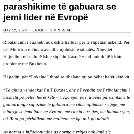
parashikime të gabuara se
jemi lider në Evropë
MAY 12, 2026
LAJME
1 MIN READ
Ribalancimi i buxhetit nuk është hartuar për të shpëtuar askënd. Për
ish-Ministrin e Financave dhe njohësin e situatës, Xhevdet
Hajredini, nëse do të ishte shpëtimi, asnjë vend nuk do të kishte
probleme me Buxhetin.
Hajredini për “Lokalno” thotë se ribalancimi po bëhet herët këtë vit.
“T
ë gjitha vendet kanë një Buxhet, dhe në vendin tonë ribalancimi i
buxhetit po bëhet herët këtë vit. Kjo vjen pasi u bënë parashikime të
gabuara nga supozime të gabuara me ritme optimiste rritjeje, me
mburrje se jemi lider në Evropë, me ritmin e rritjes, me huamarrjen,
etj. Tani po përballemi me realitetin se kjo nuk po ndodh.
As norma e inflacionit dhe as norma e rritjes nuk janë siç