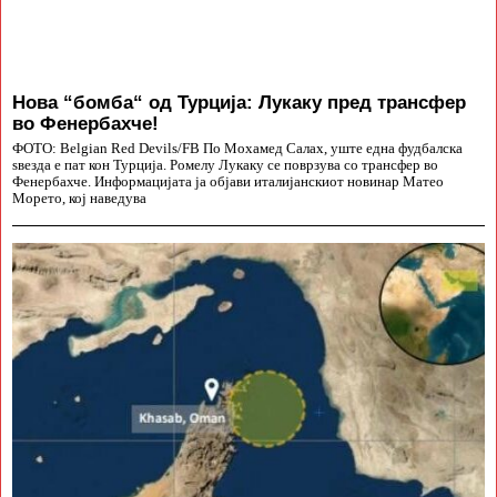
Нова “бомба“ од Турција: Лукаку пред трансфер
во Фенербахче!
ФОТО: Belgian Red Devils/FB По Мохамед Салах, уште една фудбалска
ѕвезда е пат кон Турција. Ромелу Лукаку се поврзува со трансфер во
Фенербахче. Информацијата ја објави италијанскиот новинар Матео
Морето, кој наведува