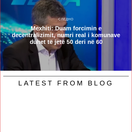
СЛЕДНО
Mexhiti: Duam forcimin e
decentralizimit, numri real i komunave
duhet të jetë 50 deri në 60
LATEST FROM BLOG