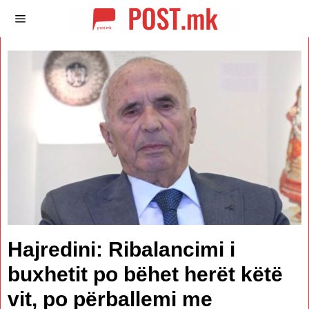
Hajredini: Ribalancimi i
buxhetit po bëhet herët këtë
vit, po përballemi me