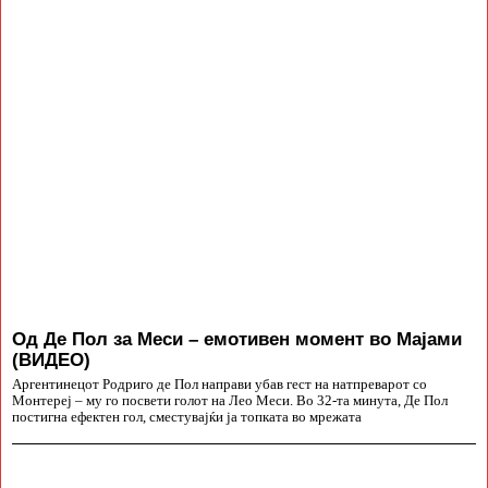
Од Де Пол за Меси – емотивен момент во Мајами
(ВИДЕО)
Аргентинецот Родриго де Пол направи убав гест на натпреварот со
Монтереј – му го посвети голот на Лео Меси. Во 32-та минута, Де Пол
постигна ефектен гол, сместувајќи ја топката во мрежата