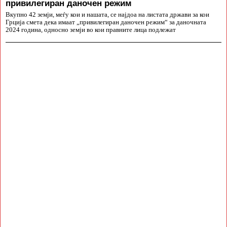
привилегиран даночен режим
Вкупно 42 земји, меѓу кои и нашата, се најдоа на листата држави за кои
Грција смета дека имаат „привилегиран даночен режим“ за даночната
2024 година, односно земји во кои правните лица подлежат