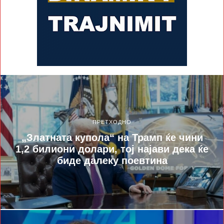
ПРЕТХОДНО
„Златната купола“ на Трамп ќе чини
1,2 билиони долари, тој најави дека ќе
биде далеку поевтина