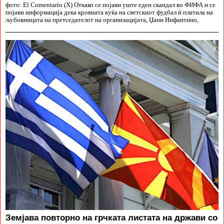
фото: El Comentario (X) Откако се појави уште еден скандал во ФИФА и се
појави информација дека кровната куќа на светскиот фудбал ѝ платила на
љубовницата на претседателот на организацијата, Џани Инфантино,
Земјава повторно на грчката листата на држави со