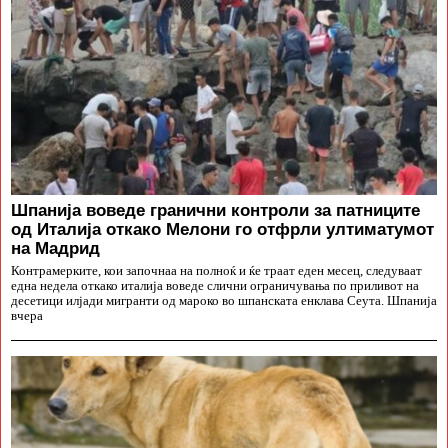
Шпанија воведе гранични контроли за патниците
од Италија откако Мелони го отфрли ултиматумот
на Мадрид
Контрамерките, кои започнаа на полноќ и ќе траат еден месец, следуваат
една недела откако италија воведе слични ограничувања по приливот на
десетици илјади мигранти од мароко во шпанската енклава Сеута. Шпанија
вчера