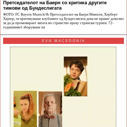
Претседателот на Баерн со критика другите
тимови од Бундеслигата
ФОТО: FC Bayern Munich/fb Претседателот на Баерн Минхен, Херберт
Хајнер, ги критикуваше клубовите од Бундеслигата дека не прават доволно
за да ја промовираат лигата во странство преку странски турнеи. 72-
годишникот зборуваше на
EVN MACEDONIA