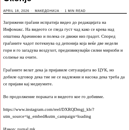
APRIL 18, 2026
МАКЕДОНИЈА
1 MIN READ
Загрижени граѓани испратија видео до редакцијата на
Инфомакс. На видеото се гледа густ чад како се крева над
општина Арачиново и полека се движи низ градот. Според
граѓаните чадот потекнува од депонија која веќе две недели
гори и го загадува воздухот, предизвикувајќи силни миризби и
солзење на очите.
Граѓаните велат дека ја пријавиле ситуацијата во ЦУК, но
добиле одговор дека тие не се надлежни и насока дека треба да
се пријави кај медиумите.
Во продолжение пораката и видеото кое го добивме.
https://www.instagram.com/reel/DXRQDmgj_kb/?
utm_source=ig_embed&utm_campaign=loading
Извор:
zurnal.mk