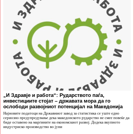
„И Здравје и работа“: Рударството паѓа,
инвестициите стојат – државата мора да го
ослободи развојниот потенцијал на Македонија
Најновите податоци на Државниот завод за статистика се уште едно
сериозно предупредување дека македонското рударство не смее повеќе да
биде оставено на маргините на економскиот развој. Додека вкупното
индустриско производство во јуни