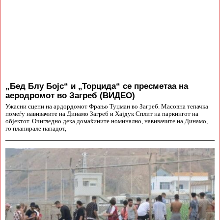
„Бед Блу Бојс“ и „Торцида“ се пресметаа на
аеродромот во Загреб (ВИДЕО)
Ужасни сцени на ардордомот Фрањо Туџман во Загреб. Масовна тепачка
помеѓу навивачите на Динамо Загреб и Хајдук Сплит на паркингот на
објектот. Очигледно дека домаќините номинално, навивачите на Динамо,
го планирале нападот,