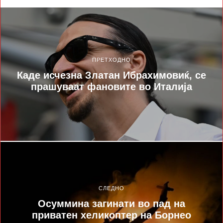
ПРЕТХОДНО
Каде исчезна Златан Ибрахимовиќ, се
прашуваат фановите во Италија
СЛЕДНО
Осуммина загинати во пад на
приватен хеликоптер на Борнео