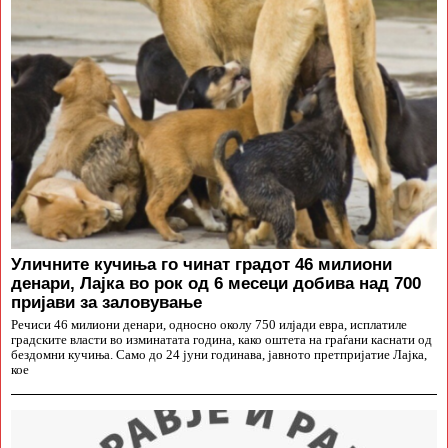
Уличните кучиња го чинат градот 46 милиони
денари, Лајка во рок од 6 месеци добива над 700
пријави за заловување
Речиси 46 милиони денари, односно околу 750 илјади евра, исплатиле
градските власти во изминатата година, како оштета на граѓани каснати од
бездомни кучиња. Само до 24 јуни годинава, јавното претпријатие Лајка,
кое