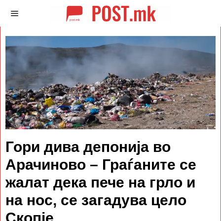
Гори дива депонија во
Арачиново – Граѓаните се
жалат дека пече на грло и
на нос, се загадува цело
Скопје