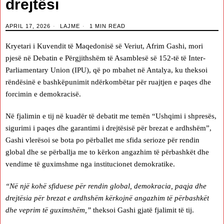
drejtësi
APRIL 17, 2026
LAJME
1 MIN READ
Kryetari i Kuvendit të Maqedonisë së Veriut, Afrim Gashi, mori
pjesë në Debatin e Përgjithshëm të Asamblesë së 152-të të Inter-
Parliamentary Union (IPU), që po mbahet në Antalya, ku theksoi
rëndësinë e bashkëpunimit ndërkombëtar për ruajtjen e paqes dhe
forcimin e demokracisë.
Në fjalimin e tij në kuadër të debatit me temën “Ushqimi i shpresës,
sigurimi i paqes dhe garantimi i drejtësisë për brezat e ardhshëm”,
Gashi vlerësoi se bota po përballet me sfida serioze për rendin
global dhe se përballja me to kërkon angazhim të përbashkët dhe
vendime të guximshme nga institucionet demokratike.
“Në një kohë sfiduese për rendin global, demokracia, paqja dhe
drejtësia për brezat e ardhshëm kërkojnë angazhim të përbashkët
dhe veprim të guximshëm,”
theksoi Gashi gjatë fjalimit të tij.