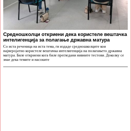
Средношколци откриени дека користеле вештачка
интелигенција за полагање државна матура
Со иста реченица на иста тема, ги издаде средношколците кои
најверојатно користеле вештачка интелигенција на полагањето државна
матура. Биле откриени кога биле прегледани нивните тестови. Доколку се
знае дека темите и насоките