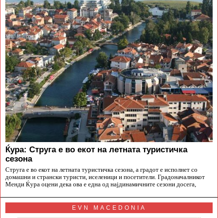
Ќура: Струга е во екот на летната туристичка
сезона
Струга е во екот на летната туристичка сезона, а градот е исполнет со
домашни и странски туристи, иселеници и посетители. Градоначалникот
Менди Ќура оцени дека ова е една од најдинамичните сезони досега,
EVN MACEDONIA