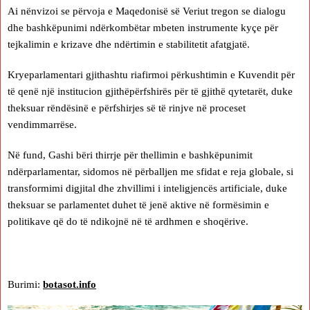
Ai nënvizoi se përvoja e Maqedonisë së Veriut tregon se dialogu
dhe bashkëpunimi ndërkombëtar mbeten instrumente kyçe për
tejkalimin e krizave dhe ndërtimin e stabilitetit afatgjatë.
Kryeparlamentari gjithashtu riafirmoi përkushtimin e Kuvendit për
të qenë një institucion gjithëpërfshirës për të gjithë qytetarët, duke
theksuar rëndësinë e përfshirjes së të rinjve në proceset
vendimmarrëse.
Në fund, Gashi bëri thirrje për thellimin e bashkëpunimit
ndërparlamentar, sidomos në përballjen me sfidat e reja globale, si
transformimi digjital dhe zhvillimi i inteligjencës artificiale, duke
theksuar se parlamentet duhet të jenë aktive në formësimin e
politikave që do të ndikojnë në të ardhmen e shoqërive.
Burimi:
botasot.info