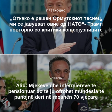
ПРЕТХОДНО
„Откако е решен Ормутскиот теснец,
ми се јавуваат овие од НАТО“- Трамп
повторно со критики кон сојузниците
СЛЕДНО
Aliu: Mjekëve dhe infermierëve të
pensionuar do të ju ofrohet mundësia të
punojnë deri në moshën 70 vjeçare