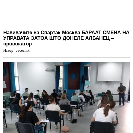
Навивачите на Спартак Москва БАРААТ СМЕНА НА
УПРАВАТА ЗАТОА ШТО ДОНЕЛЕ АЛБАНЕЦ –
провокатор
Извор: vecer.mk