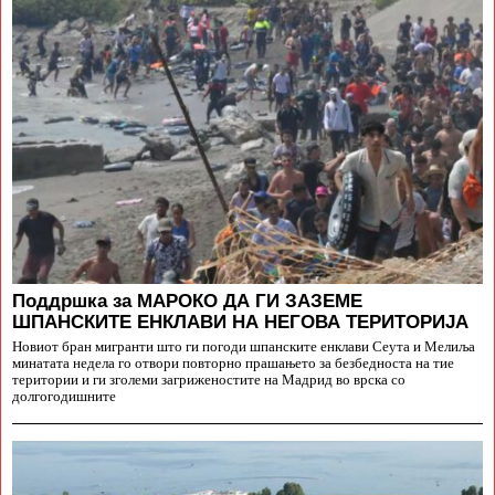
Поддршка за МАРОКО ДА ГИ ЗАЗЕМЕ
ШПАНСКИТЕ ЕНКЛАВИ НА НЕГОВА ТЕРИТОРИЈА
Новиот бран мигранти што ги погоди шпанските енклави Сеута и Мелиља
минатата недела го отвори повторно прашањето за безбедноста на тие
територии и ги зголеми загриженостите на Мадрид во врска со
долгогодишните