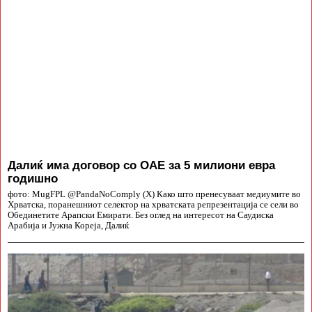
Далиќ има договор со ОАЕ за 5 милиони евра
годишно
фото: MugFPL @PandaNoComply (X) Како што пренесуваат медиумите во
Хрватска, поранешниот селектор на хрватската репрезентација се сели во
Обединетите Арапски Емирати. Без оглед на интересот на Саудиска
Арабија и Јужна Кореја, Далиќ