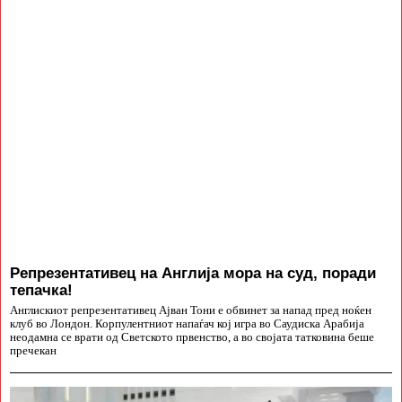
Репрезентативец на Англија мора на суд, поради
тепачка!
Англискиот репрезентативец Ајван Тони е обвинет за напад пред ноќен
клуб во Лондон. Корпулентниот напаѓач кој игра во Саудиска Арабија
неодамна се врати од Светското првенство, а во својата татковина беше
пречекан