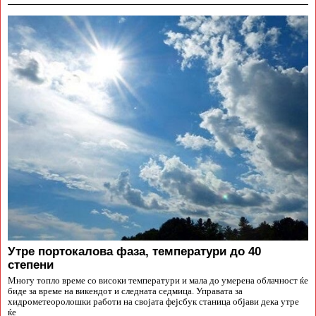
Утре портокалова фаза, температури до 40
степени
Многу топло време со високи температури и мала до умерена облачност ќе
биде за време на викендот и следната седмица. Управата за
хидрометеоролошки работи на својата фејсбук станица објави дека утре
ќе