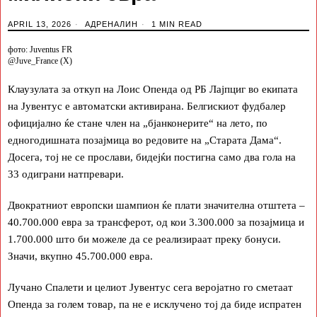
APRIL 13, 2026
АДРЕНАЛИН
1 MIN READ
фото: Juventus FR
@Juve_France (X)
Клаузулата за откуп на Лоис Опенда од РБ Лајпциг во екипата
на Јувентус е автоматски активирана. Белгискиот фудбалер
официјално ќе стане член на „бјанконерите“ на лето, по
едногодишната позајмица во редовите на „Старата Дама“.
Досега, тој не се прослави, бидејќи постигна само два гола на
33 одиграни натпревари.
Двократниот европски шампион ќе плати значителна отштета –
40.700.000 евра за трансферот, од кои 3.300.000 за позајмица и
1.700.000 што би можеле да се реализираат преку бонуси.
Значи, вкупно 45.700.000 евра.
Лучано Спалети и целиот Јувентус сега веројатно го сметаат
Опенда за голем товар, па не е исклучено тој да биде испратен