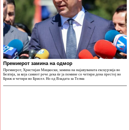
Премиерот замина на одмор
Премиерот, Христијан Мицкоски, замина на најавуваната екскурзија во
Белгија, за која самиот рече дека ќе ја помине со четири дена престој во
Бриж и четири во Брисел. Но од Владата за Телма