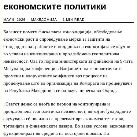
економските политики
MAY 9, 2026
МАКЕДОНИЈА
1 MIN READ
Балансот помеѓу фискалната консолидација, обезбедување
економски раст и спроведување мерки за заштита на
стандардот на граѓаните и поддршка на економијата се клучни
во услови на континуирана и продлабочена геополитичка
неизвесност. Ова го порача министерката за финансии на 9-тата
Меѓународна конференција Влијанието на геополитичките
промени и вооружените конфликти врз процесот на
проценување што во организација на Комората на проценувачи
на Република Македонија се одржува денеска во Охрид.
„Светот денес се наоѓа во период на континуирана и
продлабочена геополитичка неизвесност, во кој меѓународните
случувања сѐ посилно се прелеваат врз економските текови,
трговијата и финансиските пазари. Во вакви услови, економиите
функционираат во средина на постојани шокови. По