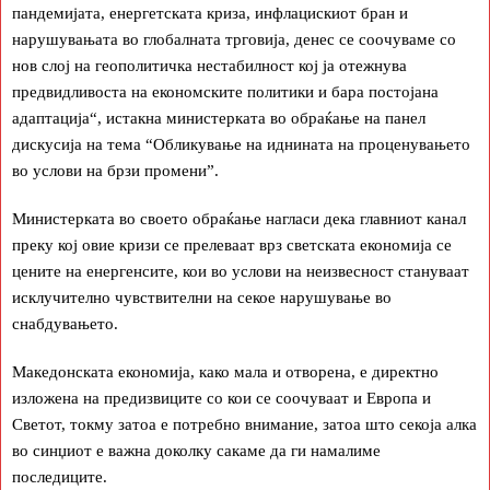
пандемијата, енергетската криза, инфлацискиот бран и
нарушувањата во глобалната трговија, денес се соочуваме со
нов слој на геополитичка нестабилност кој ја отежнува
предвидливоста на економските политики и бара постојана
адаптација“, истакна министерката во обраќање на панел
дискусија на тема “Обликување на иднината на проценувањето
во услови на брзи промени”.
Министерката во своето обраќање нагласи дека главниот канал
преку кој овие кризи се прелеваат врз светската економија се
цените на енергенсите, кои во услови на неизвесност стануваат
исклучително чувствителни на секое нарушување во
снабдувањето.
Македонската економија, како мала и отворена, е директно
изложена на предизвиците со кои се соочуваат и Европа и
Светот, токму затоа е потребно внимание, затоа што секоја алка
во синџиот е важна доколку сакаме да ги намалиме
последиците.