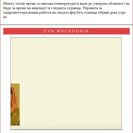
Многу топло време со високи температури и мала до умерена облачност ќе
биде за време на викендот и следната седмица. Управата за
хидрометеоролошки работи на својата фејсбук станица објави дека утре
ќе
EVN MACEDONIA