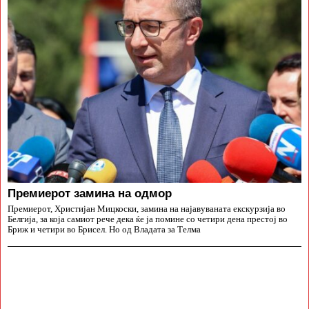
Премиерот замина на одмор
Премиерот, Христијан Мицкоски, замина на најавуваната екскурзија во
Белгија, за која самиот рече дека ќе ја помине со четири дена престој во
Бриж и четири во Брисел. Но од Владата за Телма