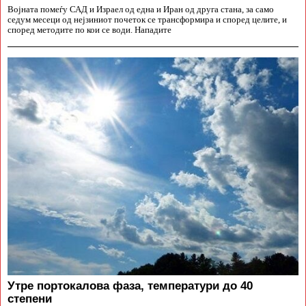
Војната помеѓу САД и Израел од една и Иран од друга стана, за само
седум месеци од нејзиниот почеток се трансформира и според целите, и
според методите по кои се води. Нападите
Утре портокалова фаза, температури до 40
степени