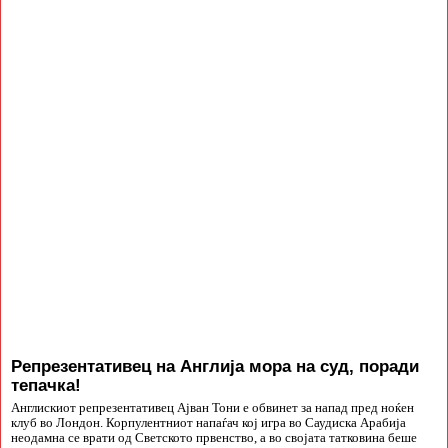
Репрезентативец на Англија мора на суд, поради
тепачка!
Англискиот репрезентативец Ајван Тони е обвинет за напад пред ноќен
клуб во Лондон. Корпулентниот напаѓач кој игра во Саудиска Арабија
неодамна се врати од Светското првенство, а во својата татковина беше