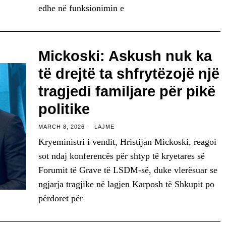
edhe në funksionimin e
Mickoski: Askush nuk ka
të drejtë ta shfrytëzojë një
tragjedi familjare për pikë
politike
MARCH 8, 2026
LAJME
Kryeministri i vendit, Hristijan Mickoski, reagoi
sot ndaj konferencës për shtyp të kryetares së
Forumit të Grave të LSDM-së, duke vlerësuar se
ngjarja tragjike në lagjen Karposh të Shkupit po
përdoret për