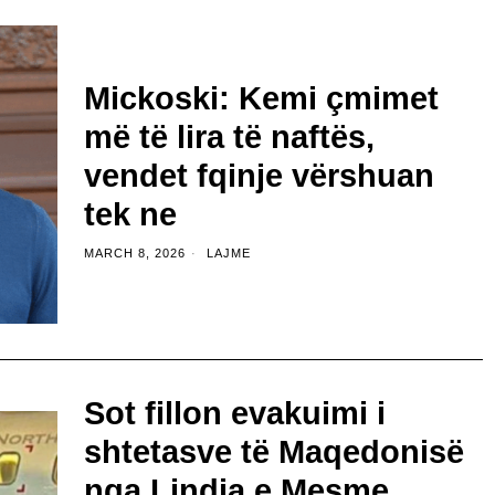
Mickoski: Kemi çmimet
më të lira të naftës,
vendet fqinje vërshuan
tek ne
MARCH 8, 2026
LAJME
Sot fillon evakuimi i
shtetasve të Maqedonisë
nga Lindja e Mesme