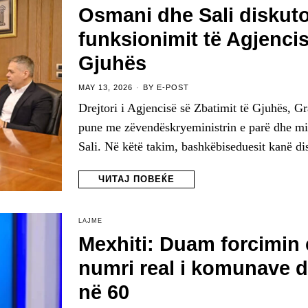
Osmani dhe Sali diskuto
funksionimit të Agjencis
Gjuhës
MAY 13, 2026
BY
E-POST
Drejtori i Agjencisë së Zbatimit të Gjuhës, Gr
pune me zëvendëskryeministrin e parë dhe mi
Sali. Në këtë takim, bashkëbiseduesit kanë di
ЧИТАЈ ПОВЕЌЕ
LAJME
Mexhiti: Duam forcimin e
numri real i komunave du
në 60