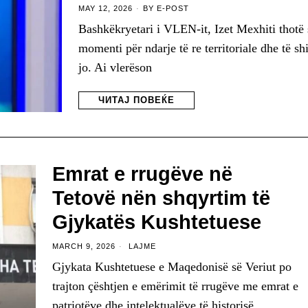
MAY 12, 2026
BY
E-POST
Bashkëkryetari i VLEN-it, Izet Mexhiti thotë 
momenti për ndarje të re territoriale dhe të sh
jo. Ai vlerëson
ЧИТАЈ ПОВЕЌЕ
Emrat e rrugëve në
Tetovë nën shqyrtim të
Gjykatës Kushtetuese
MARCH 9, 2026
LAJME
Gjykata Kushtetuese e Maqedonisë së Veriut po
trajton çështjen e emërimit të rrugëve me emrat e
patriotëve dhe intelektualëve të historisë