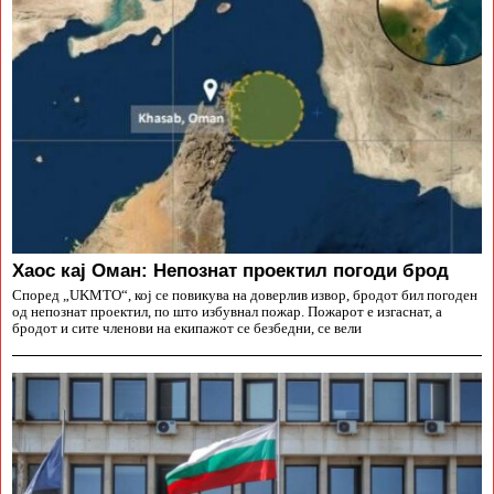
Хаос кај Оман: Непознат проектил погоди брод
Според „UKMTO“, кој се повикува на доверлив извор, бродот бил погоден
од непознат проектил, по што избувнал пожар. Пожарот е изгаснат, а
бродот и сите членови на екипажот се безбедни, се вели