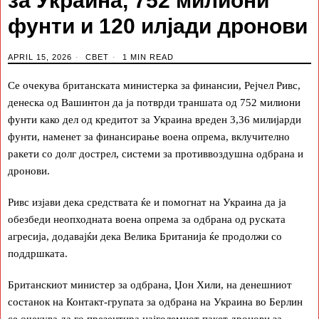
за Украина, 752 милиони
фунти и 120 илјади дронови
APRIL 15, 2026
СВЕТ
1 MIN READ
Се очекува британската министерка за финансии, Рејчел Ривс,
денеска од Вашинтон да ја потврди траншата од 752 милиони
фунти како дел од кредитот за Украина вреден 3,36 милијарди
фунти, наменет за финансирање воена опрема, вклучително
ракети со долг дострел, системи за противвоздушна одбрана и
дронови.
Ривс изјави дека средствата ќе и помогнат на Украина да ја
обезбеди неопходната воена опрема за одбрана од руската
агресија, додавајќи дека Велика Британија ќе продолжи со
поддршката.
Британскиот министер за одбрана, Џон Хили, на денешниот
состанок на Контакт-групата за одбрана на Украина во Берлин
се очекува да го презентира најголемиот пакет дронови за