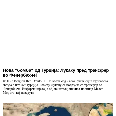
Нова “бомба“ од Турција: Лукаку пред трансфер
во Фенербахче!
ФОТО: Belgian Red Devils/FB По Мохамед Салах, уште една фудбалска
ѕвезда е пат кон Турција. Ромелу Лукаку се поврзува со трансфер во
Фенербахче. Информацијата ја објави италијанскиот новинар Матео
Морето, кој наведува