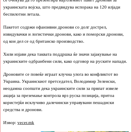
украинската војска, што предвидува испорака на 120 илјади
беспилотни летала.
Пакетот содржи офанзивни дронови со долг дострел,
извидувачки и логистички дронови, како и поморски дронови,
од кои дел се од британско производство.
Хили изјави дека таквата поддршка ќе значи зајакување на
украинските одбранбени сили, како одговор на руските напади.
Дроновите се повеќе играат клучна улога во конфликтот во
Украина. Украинскиот претседател, Володимир Зеленски,
неодамна соопшти дека украинските сили за првпат извеле
акција за преземање контрола врз руска позиција, притоа
користејќи исклучиво далечински управувани пешадиски
средства и дронови.
Извор:
vecer.mk