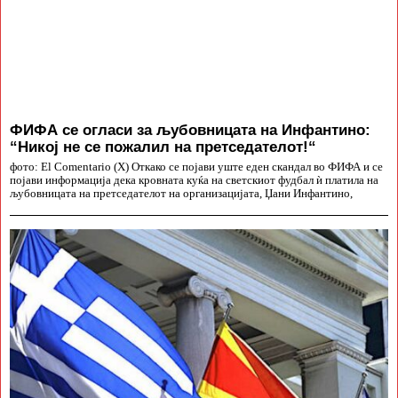
ФИФА се огласи за љубовницата на Инфантино:
“Никој не се пожалил на претседателот!“
фото: El Comentario (X) Откако се појави уште еден скандал во ФИФА и се
појави информација дека кровната куќа на светскиот фудбал ѝ платила на
љубовницата на претседателот на организацијата, Џани Инфантино,