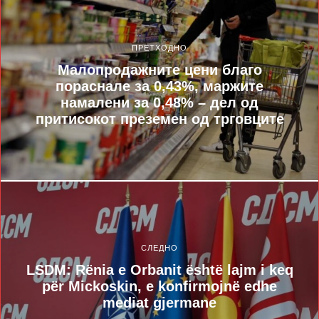
ПРЕТХОДНО
Малопродажните цени благо
пораснале за 0,43%, маржите
намалени за 0,48% – дел од
притисокот преземен од трговците
СЛЕДНО
LSDM: Rënia e Orbanit është lajm i keq
për Mickoskin, e konfirmojnë edhe
mediat gjermane