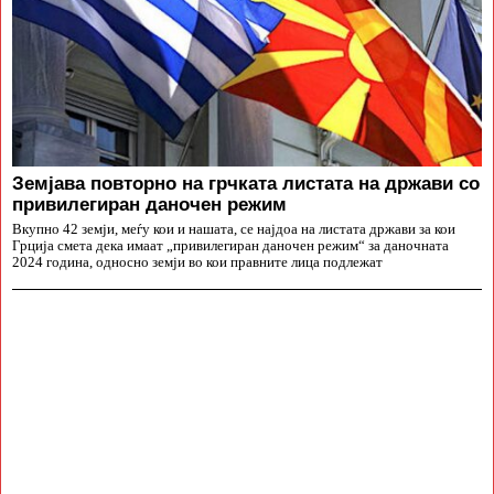
Земјава повторно на грчката листата на држави со
привилегиран даночен режим
Вкупно 42 земји, меѓу кои и нашата, се најдоа на листата држави за кои
Грција смета дека имаат „привилегиран даночен режим“ за даночната
2024 година, односно земји во кои правните лица подлежат