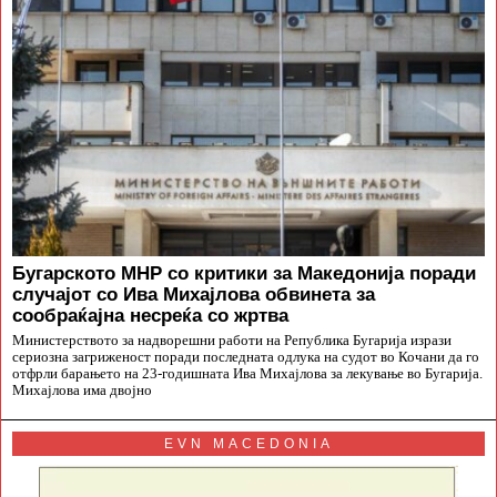
Бугарското МНР со критики за Македонија поради
случајот со Ива Михајлова обвинета за
сообраќајна несреќа со жртва
Министерството за надворешни работи на Република Бугарија изрази
сериозна загриженост поради последната одлука на судот во Кочани да го
отфрли барањето на 23-годишната Ива Михајлова за лекување во Бугарија.
Михајлова има двојно
EVN MACEDONIA