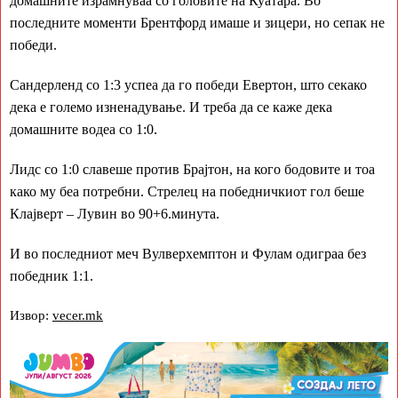
домашните израмнуваа со головите на Куатара. Во
последните моменти Брентфорд имаше и зицери, но сепак не
победи.
Сандерленд со 1:3 успеа да го победи Евертон, што секако
дека е големо изненадување. И треба да се каже дека
домашните водеа со 1:0.
Лидс со 1:0 славеше против Брајтон, на кого бодовите и тоа
како му беа потребни. Стрелец на победничкиот гол беше
Клајверт – Лувин во 90+6.минута.
И во последниот меч Вулверхемптон и Фулам одиграа без
победник 1:1.
Извор:
vecer.mk