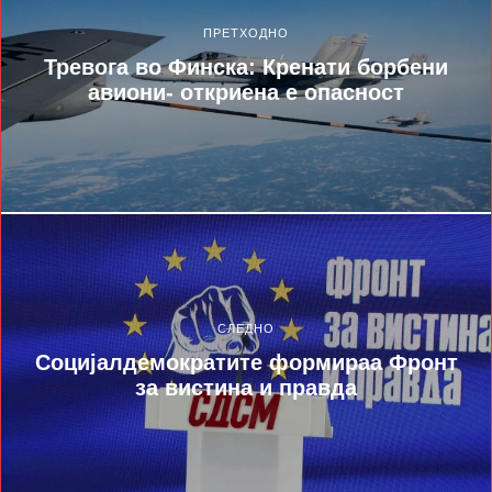
ПРЕТХОДНО
Тревога во Финска: Кренати борбени
авиони- откриена е опасност
СЛЕДНО
Социјалдемократите формираа Фронт
за вистина и правда