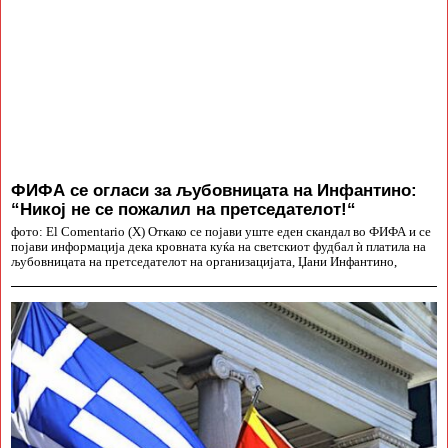
ФИФА се огласи за љубовницата на Инфантино:
“Никој не се пожалил на претседателот!“
фото: El Comentario (X) Откако се појави уште еден скандал во ФИФА и се
појави информација дека кровната куќа на светскиот фудбал ѝ платила на
љубовницата на претседателот на организацијата, Џани Инфантино,