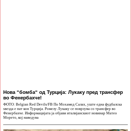
Нова “бомба“ од Турција: Лукаку пред трансфер
во Фенербахче!
ФОТО: Belgian Red Devils/FB По Мохамед Салах, уште една фудбалска
ѕвезда е пат кон Турција. Ромелу Лукаку се поврзува со трансфер во
Фенербахче. Информацијата ја објави италијанскиот новинар Матео
Морето, кој наведува