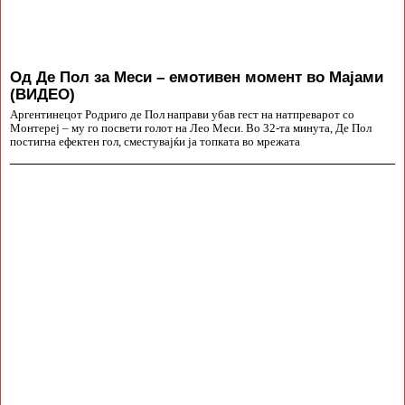
Од Де Пол за Меси – емотивен момент во Мајами
(ВИДЕО)
Аргентинецот Родриго де Пол направи убав гест на натпреварот со
Монтереј – му го посвети голот на Лео Меси. Во 32-та минута, Де Пол
постигна ефектен гол, сместувајќи ја топката во мрежата