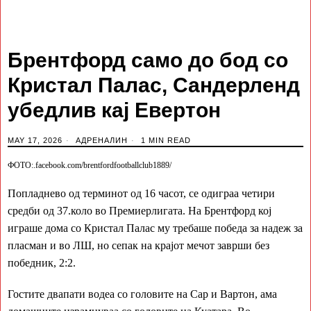
Брентфорд само до бод со
Кристал Палас, Сандерленд
убедлив кај Евертон
MAY 17, 2026
АДРЕНАЛИН
1 MIN READ
ФОТО:.facebook.com/brentfordfootballclub1889/
Попладнево од терминот од 16 часот, се одиграа четири
средби од 37.коло во Премиерлигата. На Брентфорд кој
играше дома со Кристал Палас му требаше победа за надеж за
пласман и во ЛШ, но сепак на крајот мечот заврши без
победник, 2:2.
Гостите двапати водеа со головите на Сар и Вартон, ама