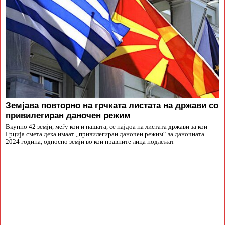
Земјава повторно на грчката листата на држави со
привилегиран даночен режим
Вкупно 42 земји, меѓу кои и нашата, се најдоа на листата држави за кои
Грција смета дека имаат „привилегиран даночен режим“ за даночната
2024 година, односно земји во кои правните лица подлежат