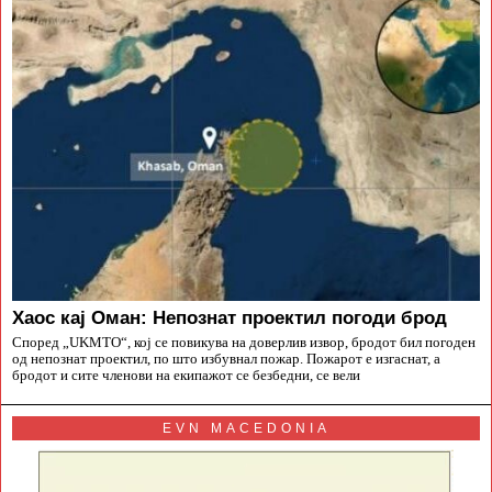
Хаос кај Оман: Непознат проектил погоди брод
Според „UKMTO“, кој се повикува на доверлив извор, бродот бил погоден
од непознат проектил, по што избувнал пожар. Пожарот е изгаснат, а
бродот и сите членови на екипажот се безбедни, се вели
EVN MACEDONIA