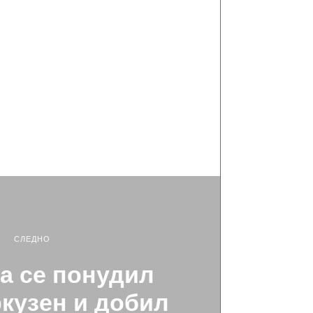
СЛЕДНО
а се понудил
кузен и добил