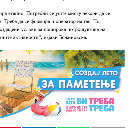
зира етапно. Потребни се уште многу чекори да се
а. Треба да се формира и оператор на гас. Но,
создадени услови за поширока потрошувачка на
итните активности“, изјави Божиновска.