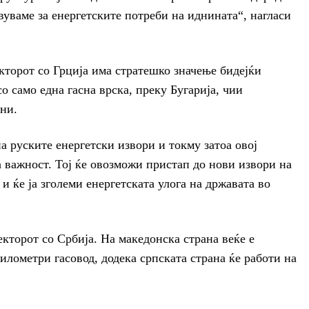
вуваме за енергетските потреби на иднината“, нагласи
кторот со Грција има стратешко значење бидејќи
о само една гасна врска, преку Бугарија, чии
ни.
а руските енергетски извори и токму затоа овој
 важност. Тој ќе овозможи пристап до нови извори на
и ќе ја зголеми енергетската улога на државата во
екторот со Србија. На македонска страна веќе е
илометри гасовод, додека српската страна ќе работи на