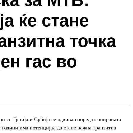
а ќе стане
анзитна точка
ен гас во
ри со Грција и Србија се одвива според планираната
 години има потенцијал да стане важна транзитна