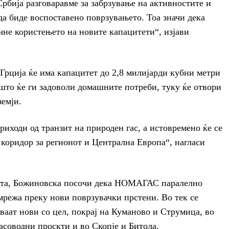
Србија разговаравме за забрзување на активностите и
 да биде воспоставено поврзувањето. Тоа значи дека
очне користењето на новите капацитети“, изјави
 Грција ќе има капацитет до 2,8 милијарди кубни метри
што ќе ги задоволи домашните потреби, туку ќе отвори
земји.
риходи од транзит на природен гас, а истовремено ќе се
коридор за регионот и Централна Европа“, нагласи
јата, Божиновска посочи дека НОМАГАС паралелно
мрежа преку нови поврзувачки прстени. Во тек се
аат нови со цел, покрај на Куманово и Струмица, во
гасоводни проскти и во Скопје и Битола.