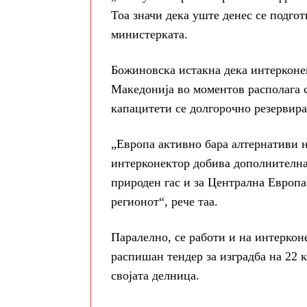
Тоа значи дека уште денес се подгот
министерката.
Божиновска истакна дека интерконе
Македонија во моментов располага с
капацитети се долгорочно резервира
„Европа активно бара алтернативи н
интерконектор добива дополнителна
природен гас и за Централна Европа 
регионот“, рече таа.
Паралелно, се работи и на интеркон
распишан тендер за изградба на 22 к
својата делница.