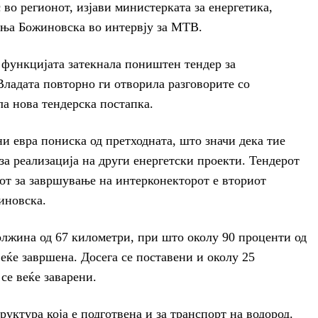
 во регионот, изјави министерката за енергетика,
ња Божиновска во интервју за МТВ.
 функцијата затекнала поништен тендер за
Владата повторно ги отворила разговорите со
а нова тендерска постапка.
ни евра пониска од претходната, што значи дека тие
за реализација на други енергетски проекти. Тендерот
кот за завршување на интерконекторот е вториот
иновска.
олжина од 67 километри, при што околу 90 проценти од
еќе завршена. Досега се поставени и околу 25
се веќе заварени.
уктура која е подготвена и за транспорт на водород.