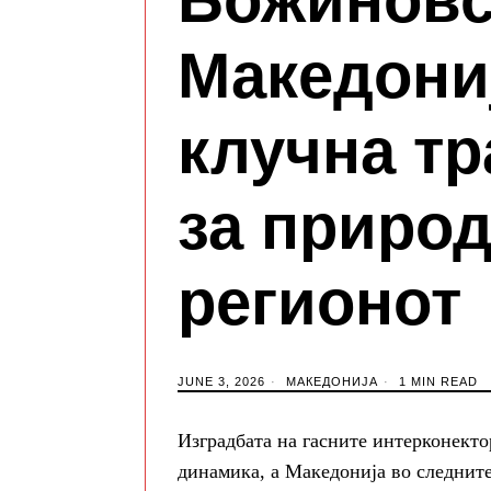
Македониј
клучна тр
за природ
регионот
JUNE 3, 2026
МАКЕДОНИЈА
1 MIN READ
Изградбата на гасните интерконекто
динамика, а Македонија во следните