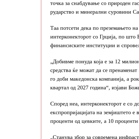
точка за снабдување со природен гас
рударство и минерални суровини Са
Таа потсети дека по преземањето на
интерконекторот со Грција, по што 
финансиските институции и спровел
„Добивме понуда која е за 12 милио
средства ќе можат да се пренаменат 
го доби македонска компанија, а ро
квартал од 2027 година“, изјави Бож
Според неа, интерконекторот е со д
експропријацијата на земјиштето е в
проценти од цевките, а 10 проценти 
„Станува збор за современа инфрастр