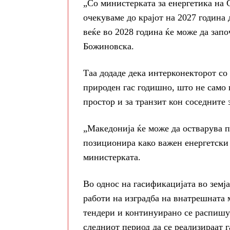
„Со министерката за енергетика на 
очекуваме до крајот на 2027 година
веќе во 2028 година ќе може да зап
Божиновска.
Таа додаде дека интерконекторот со
природен гас годишно, што не само 
простор и за транзит кон соседните 
„Македонија ќе може да остварува п
позиционира како важен енергетски 
министерката.
Во однос на гасификацијата во зем
работи на изградба на внатрешната 
тендери и континуирано се распишув
следниот период да се реализираат 