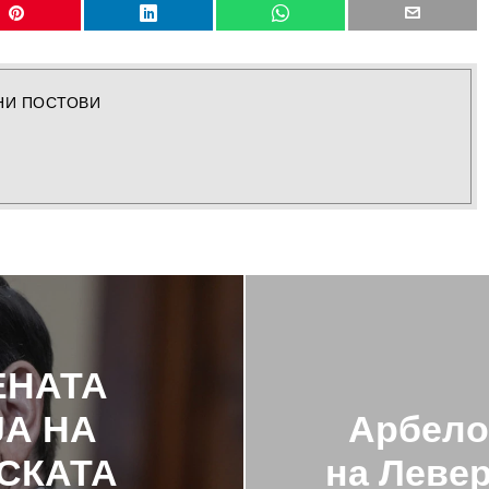
НИ ПОСТОВИ
ЕНАТА
А НА
Арбело
СКАТА
на Левер