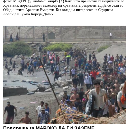
фото: MugFPL @PandaNoComply (X) Како што пренесуваат медиумите во
Хрватска, поранешниот селектор на хрватската репрезентација се сели во
Обединетите Арапски Емирати. Без оглед на интересот на Саудиска
Арабија и Јужна Кореја, Далиќ
Поддршка за МАРОКО ДА ГИ ЗАЗЕМЕ