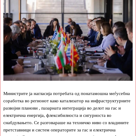
Министрите ја нагласија потребата од понатамошна меѓусебна
соработка во регионот како катализатор на инфраструктурните
развојни планови , пазарната интеграција во делот на гас и
електрична енергија, флексибилноста и сигурноста во
снабдувањето. Се разговараше на техничко ниво со владините
претставници и систем операторите за гас и електрична