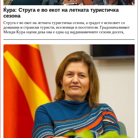
Ќура: Струга е во екот на летната туристичка
сезона
Струга е во екот на летната туристичка сезона, а градот е исполнет со
домашни и странски туристи, иселеници и посетители. Градоначалникот
Менди Ќура оцени дека ова е една од најдинамичните сезони досега,