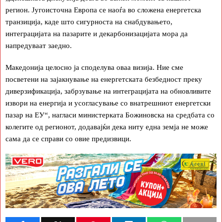
регион. Југоисточна Европа се наоѓа во сложена енергетска
транзиција, каде што сигурноста на снабдувањето,
интеграцијата на пазарите и декарбонизацијата мора да
напредуваат заедно.
Македонија целосно ја споделува оваа визија. Ние сме
посветени на зајакнување на енергетската безбедност преку
диверзификација, забрзување на интеграцијата на обновливите
извори на енергија и усогласување со внатрешниот енергетски
пазар на ЕУ“, нагласи министерката Божиновска на средбата со
колегите од регионот, додавајќи дека ниту една земја не може
сама да се справи со овие предизвици.