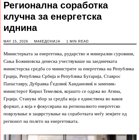
Регионална соработка
клучна за енергетска
иднина
MAY 15, 2026
МАКЕДОНИЈА
1 MIN READ
Министерката за енергетика, рударство и минерални суровини,
Сања Божиновска денеска учествуваше на заедничката
министерска средба со министрите за енергетика на Република
Грција, Република Србија и Република Бугарија, Ставрос
Папаставру, Дубравка Ѓедовиќ Хандановиќ и заменик-
министерот Кирил Темелков, којашто се одржа во Атина,
Грција. Станува збор за средба која е единствена во ваков
формат, а која е фокусирана на регионалното енергетско
поврзување и зацврстување на соработката меѓу земјите од
регионот на полето на енергетиката.