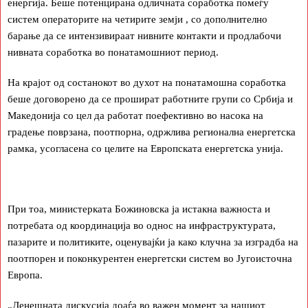
енергија. Беше потенцирана одличната соработка помеѓу
систем операторите на четирите земји , со дополнително
барање да се интензивираат нивните контакти и продлабочи
нивната соработка во понатамошниот период.
На крајот од состанокот во духот на понатамошна соработка
беше договорено да се прошират работните групи со Србија и
Македонија со цел да работат поефективно во насока на
градење поврзана, поотпорна, одржлива регионална енергетска
рамка, усогласена со целите на Европската енергетска унија.
При тоа, министерката Божиновска ја истакна важноста и
потребата од координација во однос на инфраструктурата,
пазарите и политиките, оценувајќи ја како клучна за изградба на
поотпорен и поконкурентен енергетски систем во Југоисточна
Европа.
„Денешната дискусија доаѓа во важен момент за нашиот