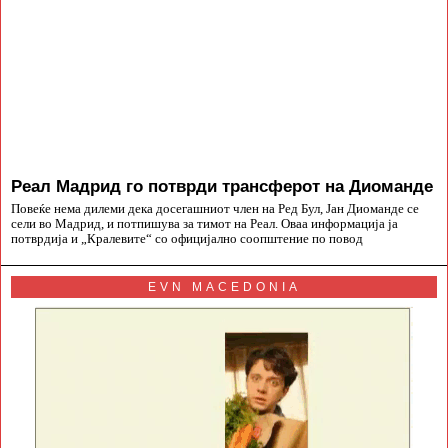
Реал Мадрид го потврди трансферот на Диоманде
Повеќе нема дилеми дека досегашниот член на Ред Бул, Јан Диоманде се
сели во Мадрид, и потпишува за тимот на Реал. Оваа информација ја
потврдија и „Кралевите“ со официјално соопштение по повод
EVN MACEDONIA