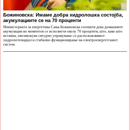
Божиновска: Имаме добра хидролошка состојба,
акумулациите се на 70 проценти
Министерката за енергетика Сања Божиновска соопшти дека домашните
акумулации во моментов се исполнети околу 70 проценти, што, како што
истакна, овозможува сигурно управување со расположливиот
хидропотенцијал и стабилно функционирање на електроенергетскиот
систем.