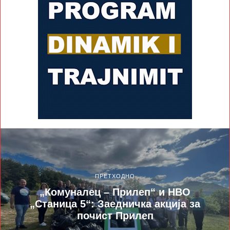
ПРЕТХОДНО
„Комуналец – Прилеп“ и НВО
„Станица 5“: Заедничка акција за
почист Прилеп