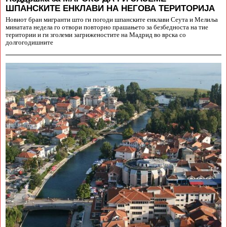
ШПАНСКИТЕ ЕНКЛАВИ НА НЕГОВА ТЕРИТОРИЈА
Новиот бран мигранти што ги погоди шпанските енклави Сеута и Мелиља
минатата недела го отвори повторно прашањето за безбедноста на тие
територии и ги зголеми загриженостите на Мадрид во врска со
долгогодишните