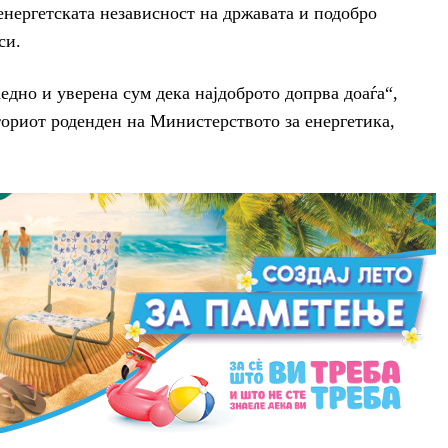
 енергетската независност на државата и подобро
си.
едно и уверена сум дека најдоброто допрва доаѓа“,
ториот роденден на Министерството за енергетика,