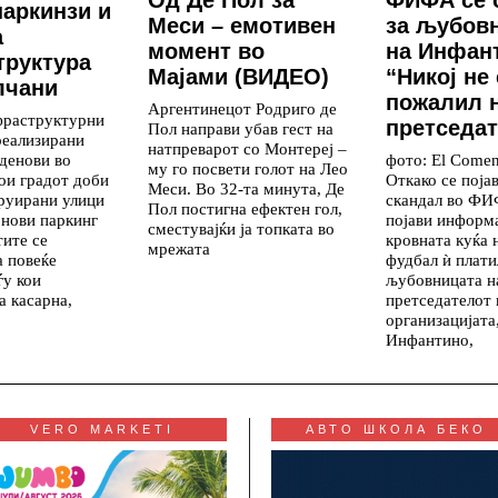
Од Де Пол за
ФИФА се 
паркинзи и
Меси – емотивен
за љубов
а
момент во
на Инфан
труктура
Мајами (ВИДЕО)
“Никој не 
лчани
пожалил 
Аргентинецот Родриго де
фраструктурни
претседат
Пол направи убав гест на
реализирани
натпреварот со Монтереј –
денови во
фото: El Comen
му го посвети голот на Лео
кои градот доби
Откако се поја
Меси. Во 32-та минута, Де
руирани улици
скандал во ФИ
Пол постигна ефектен гол,
 нови паркинг
појави информа
сместувајќи ја топката во
тите се
кровната куќа 
мрежата
а повеќе
фудбал ѝ плати
ѓу кои
љубовницата н
 касарна,
претседателот 
организацијата
Инфантино,
VERO MARKETI
АВТО ШКОЛА БЕКО