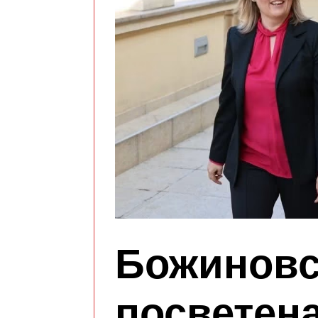
Божиновс
посветена