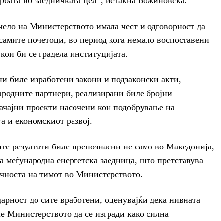
ербата во заедничката цел“, истакна Божиновска.
 чело на Министерството имала чест и одговорност да
 самите почетоци, во период кога немало воспоставени
кои би се градела институцијата.
ни биле изработени закони и подзаконски акти,
народните партнери, реализирани биле бројни
ачајни проекти насочени кон подобрување на
а и економскиот развој.
те резултати биле препознаени не само во Македонија,
 меѓународна енергетска заедница, што претставува
учноста на тимот во Министерството.
дарност до сите вработени, оценувајќи дека нивната
е Министерството да се изгради како силна