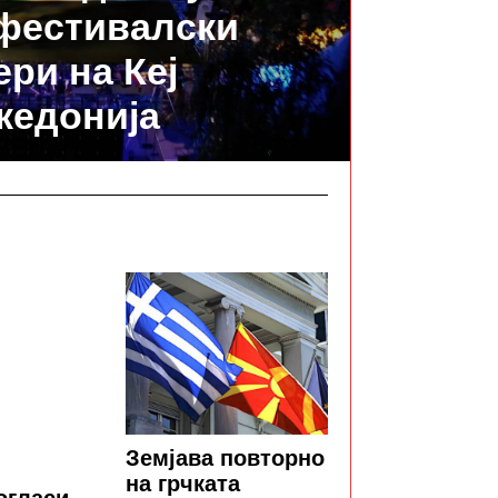
 фестивалски
ери на Кеј
кедонија
Земјава повторно
на грчката