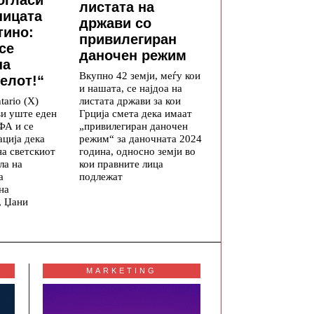
огласи
листата на
ницата
држави со
тино:
привилегиран
се
даночен режим
на
Вкупно 42 земји, меѓу кои
елот!“
и нашата, се најдоа на
листата држави за кои
tario (X)
Грција смета дека имаат
ви уште еден
„привилегиран даночен
ФА и се
режим“ за даночната 2024
ција дека
година, односно земји во
на светскиот
кои правните лица
ла на
подлежат
а
на
, Џани
MARKETING