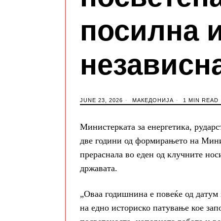
посилна и
независн
JUNE 23, 2026
МАКЕДОНИЈА
1 MIN READ
Министерката за енергетика, рудар
две години од формирањето на Минис
прераснала во еден од клучните нос
државата.
„Оваа годишнина е повеќе од датум 
на едно историско патување кое запо