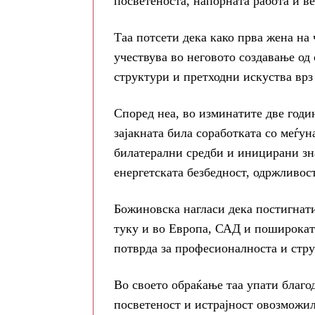
посветеноста, напорната работа и в
Таа потсети дека како прва жена на
учествува во неговото создавање од
структури и претходни искуства врз 
Според неа, во изминатите две годи
зајакната била соработката со меѓу
билатерални средби и иницирани зн
енергетската безбедност, одржливост
Божиновска нагласи дека постигнати
туку и во Европа, САД и пошироката
потврда за професионалноста и стр
Во своето обраќање таа упати благо
посветеност и истрајност овозможил