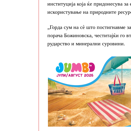
институција која ќе придонесува за
искористување на природните ресур
„Горда сум на сè што постигнавме за
порача Божиновска, честитајќи го в
рударство и минерални суровини.