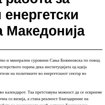
 енергетски
а Македонија
ство и минерални суровини Сања Божиновска по повод
терството порача дека институцијата од идеја
ители на политиките во енергетскиот сектор во
во календарот. Таа претставува можност да се осврнеме
чна со визија, а стана реалност благодарение на