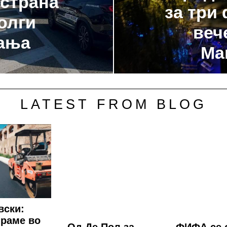
 страна
за три
олги
веч
ања
Ма
LATEST FROM BLOG
вски:
раме во