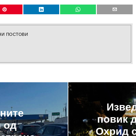
НИ ПОСТОВИ
Извед
чните
повик 
 од
Охрид с