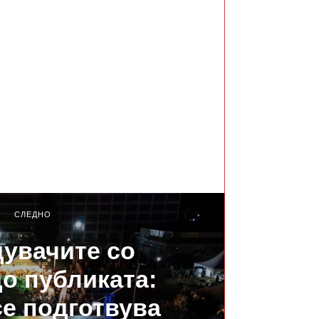
СЛЕДНО
увачите со
до публиката:
е подготвува