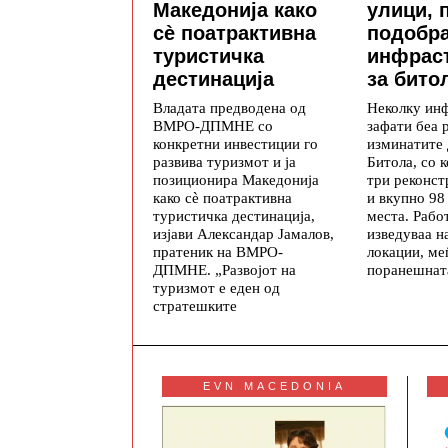
Македонија како
улици, 
сè поатрактивна
подобр
туристичка
инфрас
дестинација
за бито
Владата предводена од
Неколку ин
ВМРО-ДПМНЕ со
зафати беа 
конкретни инвестиции го
изминатите 
развива туризмот и ја
Битола, со 
позиционира Македонија
три реконст
како сè поатрактивна
и вкупно 98
туристичка дестинација,
места. Рабо
изјави Александар Јамалов,
изведуваа н
пратеник на ВМРО-
локации, ме
ДПМНЕ. „Развојот на
поранешната
туризмот е еден од
стратешките
EVN MACEDONIA