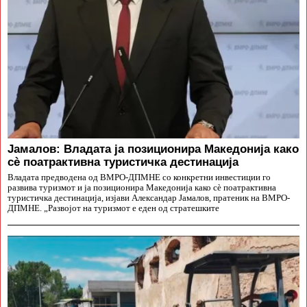
Јамалов: Владата ја позиционира Македонија како
сè поатрактивна туристичка дестинација
Владата предводена од ВМРО-ДПМНЕ со конкретни инвестиции го
развива туризмот и ја позиционира Македонија како сè поатрактивна
туристичка дестинација, изјави Александар Јамалов, пратеник на ВМРО-
ДПМНЕ. „Развојот на туризмот е еден од стратешките