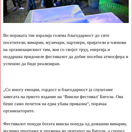
Во пораката тие изразија голема благодарност до сите
посетители, винарии, музичари, партнери, пријатели и членови
на организацискиот тим, кои со својот труд, енергија и
поддршка придонеле фестивалот да добие посебна атмосфера и
успешно да биде реализиран.
„Со многу емоции, гордост и благодарност ја спуштаме
завесата на првото издание на ‘Вински фестивал’ Битола. Ова
беше само почеток на една убава приказна“, порачаа
организаторите.
Фестивалот понуди богата винска понуда од домашни винарии,
музичка програма и дружење во центарот на Битола, а според