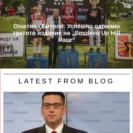
СЛЕДНО
Општина Битола: Успешно одржано
третото издание на „Smolevo Up Hill
Race“
LATEST FROM BLOG