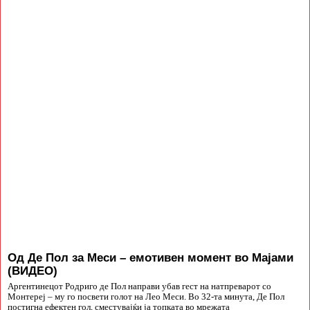
Од Де Пол за Меси – емотивен момент во Мајами
(ВИДЕО)
Аргентинецот Родриго де Пол направи убав гест на натпреварот со
Монтереј – му го посвети голот на Лео Меси. Во 32-та минута, Де Пол
постигна ефектен гол, сместувајќи ја топката во мрежата