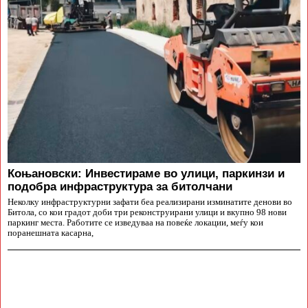
Коњановски: Инвестираме во улици, паркинзи и
подобра инфраструктура за битолчани
Неколку инфраструктурни зафати беа реализирани изминатите денови во
Битола, со кои градот доби три реконструирани улици и вкупно 98 нови
паркинг места. Работите се изведуваа на повеќе локации, меѓу кои
поранешната касарна,