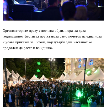
Организаторите преку емотивна објава порачаа дека
годинашниот фестивал претставува само почеток на една нова
и убава приказна за Битола, најавувајќи дека настанот ќе
продолжи да расте и во иднина.