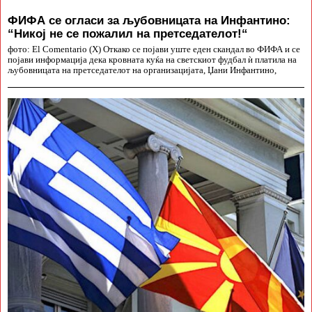
ФИФА се огласи за љубовницата на Инфантино:
“Никој не се пожалил на претседателот!“
фото: El Comentario (X) Откако се појави уште еден скандал во ФИФА и се
појави информација дека кровната куќа на светскиот фудбал ѝ платила на
љубовницата на претседателот на организацијата, Џани Инфантино,