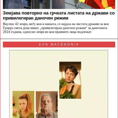
Земјава повторно на грчката листата на држави со
привилегиран даночен режим
Вкупно 42 земји, меѓу кои и нашата, се најдоа на листата држави за кои
Грција смета дека имаат „привилегиран даночен режим“ за даночната
2024 година, односно земји во кои правните лица подлежат
EVN MACEDONIA