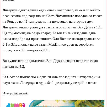
Ливерпул одигра уште еден очаен натпревар, како и повеќето
оваа сезона под водство на Слот. Домашните поведоа со голот
на Роџерс во 42. минута, но на почетокот на вториот дел
Ливерпул некако успеа да возврати со голот на Ван Дајк за 1:1.
Од тој момент, па се до крајот, Астон Вила изгледаше една
класа подобро од противникот. Оли Воткис погоди двапати за
2:1 и 3:1, а капак на се стави МекЏин со еден неверојатен
погодок во 89. минута за 4:1.
Во судиското продолжение Ван Дајк со својот втор гол само
намали на 4:2.
За Слот се поизвесно е дека ги има последните натпревари на
клупата на Ливерпул и чудо ќе биде доколку не добие отказ.
Извор:
vecer.mk