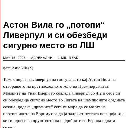
Астон Вила го „потопи“
Ливерпул и си обезбеди
сигурно место во ЛШ
MAY 15, 2026
АДРЕНАЛИН
1 MIN READ
фото: Aston Villa (X)
Тежок пораз на Ливерпул на гостувањето кај Астон Вила на
отворањето на претпоследното коло во Премиер лигата.
Момците на Унаи Емери го совлада Ливерпул со 4:2 и себе си
си обезбедија сигурно место во Лигата на шампионите следната
сезона, додека „црвените“ сега ќе мора да се молат на
противниците на Борнмут за да ја задржат петтата позиција која
ќе ги однесе во друштвото на најдобрите во Европа идната
сезона.