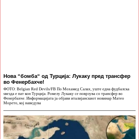
Нова “бомба“ од Турција: Лукаку пред трансфер
во Фенербахче!
ФОТО: Belgian Red Devils/FB По Мохамед Салах, уште една фудбалска
ѕвезда е пат кон Турција. Ромелу Лукаку се поврзува со трансфер во
Фенербахче. Информацијата ја објави италијанскиот новинар Матео
Морето, кој наведува