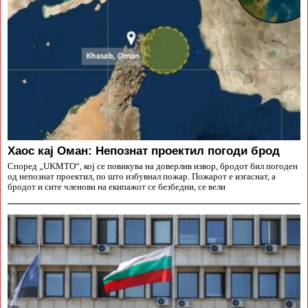
Хаос кај Оман: Непознат проектил погоди брод
Според „UKMTO“, кој се повикува на доверлив извор, бродот бил погоден
од непознат проектил, по што избувнал пожар. Пожарот е изгаснат, а
бродот и сите членови на екипажот се безбедни, се вели