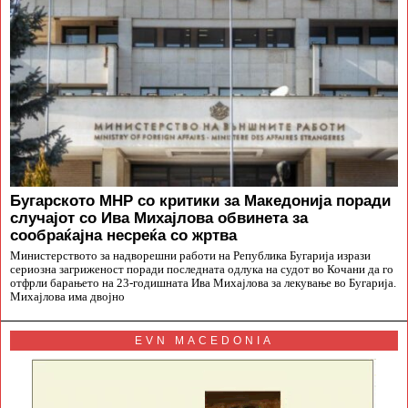
Бугарското МНР со критики за Македонија поради
случајот со Ива Михајлова обвинета за
сообраќајна несреќа со жртва
Министерството за надворешни работи на Република Бугарија изрази
сериозна загриженост поради последната одлука на судот во Кочани да го
отфрли барањето на 23-годишната Ива Михајлова за лекување во Бугарија.
Михајлова има двојно
EVN MACEDONIA