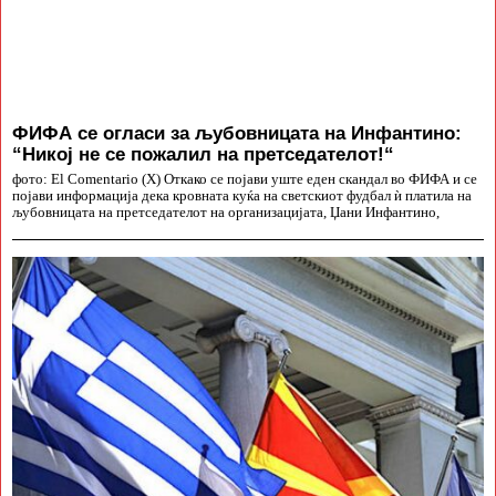
ФИФА се огласи за љубовницата на Инфантино:
“Никој не се пожалил на претседателот!“
фото: El Comentario (X) Откако се појави уште еден скандал во ФИФА и се
појави информација дека кровната куќа на светскиот фудбал ѝ платила на
љубовницата на претседателот на организацијата, Џани Инфантино,