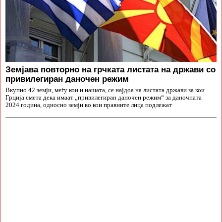
Земјава повторно на грчката листата на држави со
привилегиран даночен режим
Вкупно 42 земји, меѓу кои и нашата, се најдоа на листата држави за кои
Грција смета дека имаат „привилегиран даночен режим“ за даночната
2024 година, односно земји во кои правните лица подлежат