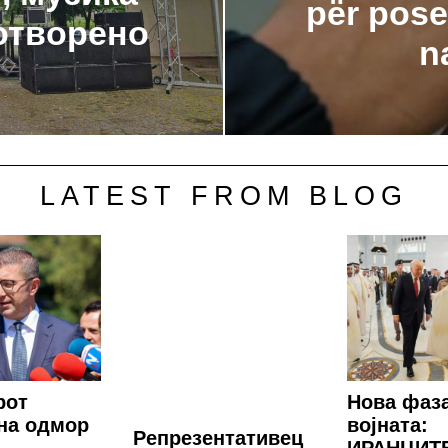
për pose
 отворено
n
LATEST FROM BLOG
рот
Нова фаз
на одмор
војната:
Репрезентативец
ИРАНЦИТ