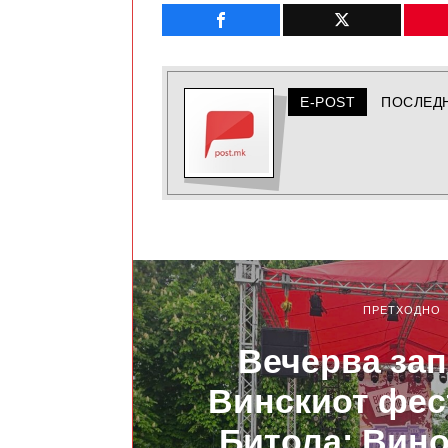
E-POST
ПОСЛЕД
ПРЕТХОДНО
Вечерва за
Винскиот фес
Битола: Вино