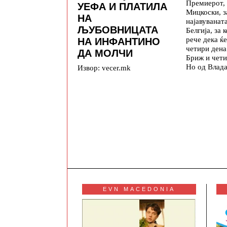
Премиерот,
УЕФА И ПЛАТИЛА
Мицкоски, з
НА
најавуваната
ЉУБОВНИЦАТА
Белгија, за 
рече дека ќе
НА ИНФАНТИНО
четири дена
ДА МОЛЧИ
Бриж и чети
Но од Влада
Извор: vecer.mk
EVN MACEDONIA