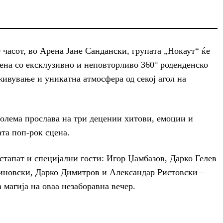
00 часот, во Арена Јане Сандански, групата „Нокаут“ ќе
ена со ексклузивно и неповторливо 360° роденденско
живување и уникатна атмосфера од секој агол на
голема прослава на три децении хитови, емоции и
ата поп-рок сцена.
астапат и специјални гости: Игор Џамбазов, Дарко Гелев
чиновски, Дарко Димитров и Александар Ристовски –
 магија на оваа незаборавна вечер.