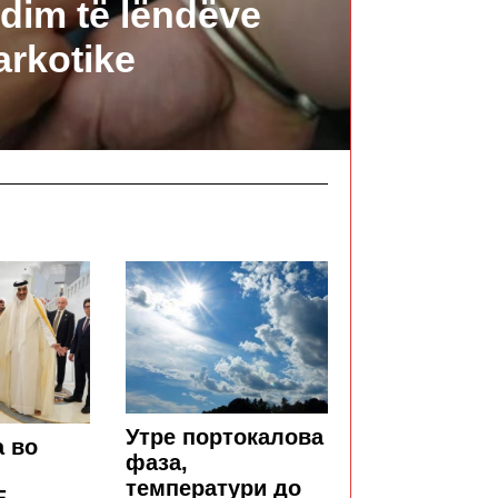
dim të lëndëve
arkotike
Утре портокалова
а во
фаза,
температури до
Е