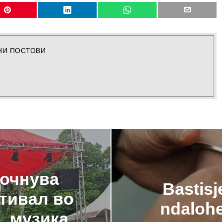
НИ ПОСТОВИ
почнува
Bastisj
тивал во
ndaloh
, музика