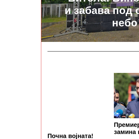
и забава под
небо
Премие
замина 
Почна војната!