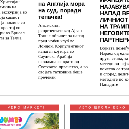
 Христијан
на Англија мора
НАЈАВУВ
амина на
на суд, поради
 екскурзија во
НАПАД В
тепачка!
која самиот
ЛИЧНИОТ
 ја помине со
Англискиот
НА ТРАМП
 престој во
репрезентативец Ајван
НЕГОВИТ
ри во Брисел.
Тони е обвинет за напад
та за Телма
ПАРТНЕР
пред ноќен клуб во
Лондон. Корпулентниот
Војната помеѓ
напаѓач кој игра во
Израел од една
Саудиска Арабија
друга стана, з
неодамна се врати од
месеци од нејз
Светското првенство, а во
почеток се тр
својата татковина беше
и според целит
пречекан
методите по ко
Нападите
VERO MARKETI
АВТО ШКОЛА БЕКО