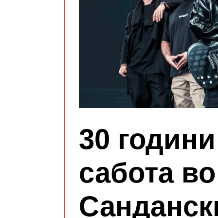
30 годин
сабота во
Санданск