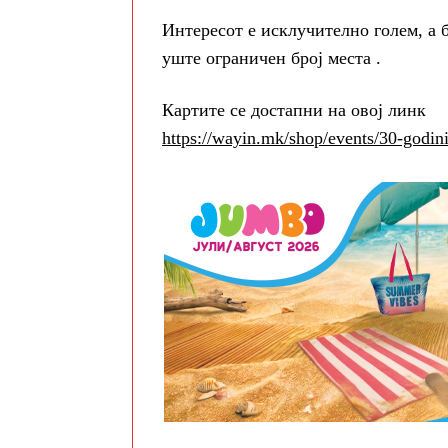
Интересот е исклучително голем, а 
уште ограничен број места .
Картите се достапни на овој линк
https://wayin.mk/shop/events/30-godin