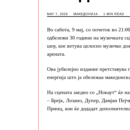
MAY 7, 2026
МАКЕДОНИЈА
1 MIN READ
Во сабота, 9 мај, со почеток во 21:
одбележи 30 години на музичката сц
шоу, кое ветува целосно музичко до
арената.
Ова јубилејно издание претставува 
енергија што ја обележаа македонск
На сцената заедно со „Нокаут“ ќе н
– Брејк, Лозано, Дупер, Дамјан Пеј
Принц, кои ќе додадат дополнителна