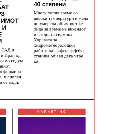
40 степени
ААТ
Многу топло време со
РЗ
високи температури и мала
 ИМОТ
до умерена облачност ќе
 И
биде за време на викендот
Е
и следната седмица.
Управата за
И
хидрометеоролошки
у САД и
работи на својата фејсбук
 и Иран од
станица објави дека утре
а само седум
ќе
иниот
ансформира
е, и според
и се води.
MARKETING