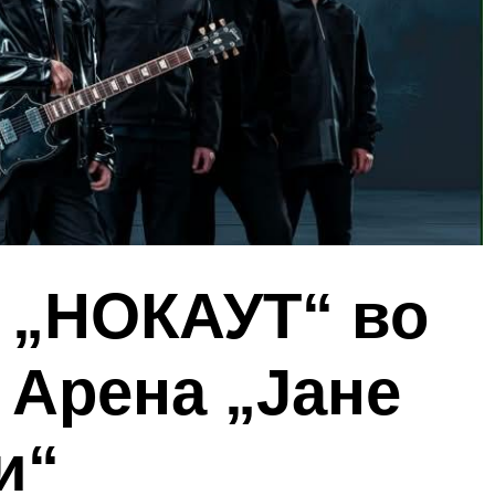
и „НОКАУТ“ во
 Арена „Јане
и“