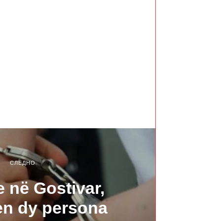
СЛЕДНО
e në Gostivar,
en dy persona