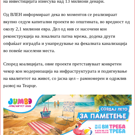
на инвестицијата изнесува над 13 милиони денари.
Од ВЛЕН информираат дека во моментов се реализираат
вкупно седум капитални проекти во општината, во вредност од
околу 2,1 милиони евра. Дел од нив се насочени кон
реконструкција на локалната патна мрежа, додека други
опфаќаат изградба и унапредување на фекалната канализација
во повеќе населени места.
Според коалицијата, овие проекти претставуваат конкретен
чекор кон модернизација на инфраструктурата и подигнување
на квалитетот на живот, со јасна цел – рамномерен и одржлив
развој на Теарце.