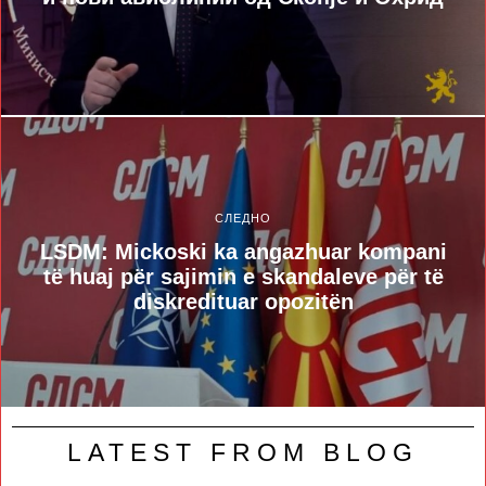
СЛЕДНО
LSDM: Mickoski ka angazhuar kompani
të huaj për sajimin e skandaleve për të
diskredituar opozitën
LATEST FROM BLOG