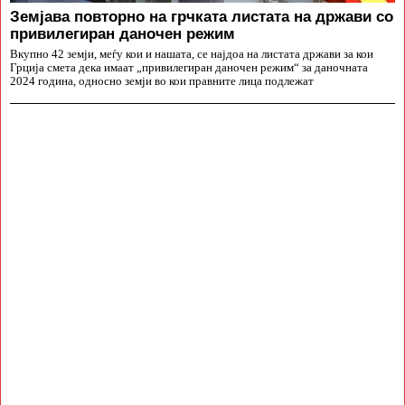
Земјава повторно на грчката листата на држави со
привилегиран даночен режим
Вкупно 42 земји, меѓу кои и нашата, се најдоа на листата држави за кои
Грција смета дека имаат „привилегиран даночен режим“ за даночната
2024 година, односно земји во кои правните лица подлежат