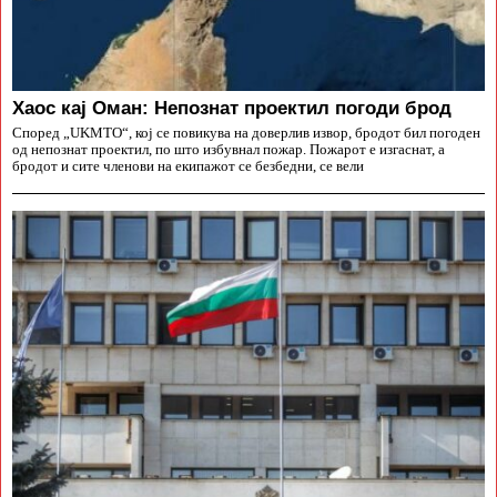
Хаос кај Оман: Непознат проектил погоди брод
Според „UKMTO“, кој се повикува на доверлив извор, бродот бил погоден
од непознат проектил, по што избувнал пожар. Пожарот е изгаснат, а
бродот и сите членови на екипажот се безбедни, се вели