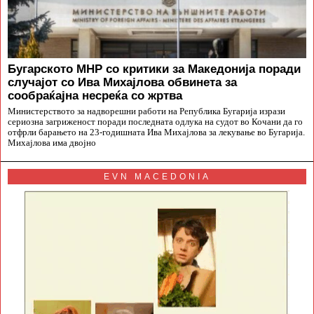
Бугарското МНР со критики за Македонија поради
случајот со Ива Михајлова обвинета за
сообраќајна несреќа со жртва
Министерството за надворешни работи на Република Бугарија изрази
сериозна загриженост поради последната одлука на судот во Кочани да го
отфрли барањето на 23-годишната Ива Михајлова за лекување во Бугарија.
Михајлова има двојно
EVN MACEDONIA