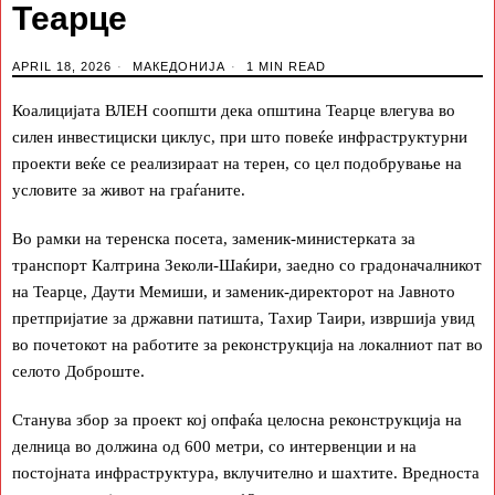
Теарце
APRIL 18, 2026
МАКЕДОНИЈА
1 MIN READ
Коалицијата ВЛЕН соопшти дека општина Теарце влегува во
силен инвестициски циклус, при што повеќе инфраструктурни
проекти веќе се реализираат на терен, со цел подобрување на
условите за живот на граѓаните.
Во рамки на теренска посета, заменик-министерката за
транспорт Калтрина Зеколи-Шаќири, заедно со градоначалникот
на Теарце, Даути Мемиши, и заменик-директорот на Јавното
претпријатие за државни патишта, Тахир Таири, извршија увид
во почетокот на работите за реконструкција на локалниот пат во
селото Доброште.
Станува збор за проект кој опфаќа целосна реконструкција на
делница во должина од 600 метри, со интервенции и на
постојната инфраструктура, вклучително и шахтите. Вредноста