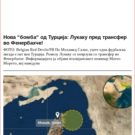
Нова “бомба“ од Турција: Лукаку пред трансфер
во Фенербахче!
ФОТО: Belgian Red Devils/FB По Мохамед Салах, уште една фудбалска
ѕвезда е пат кон Турција. Ромелу Лукаку се поврзува со трансфер во
Фенербахче. Информацијата ја објави италијанскиот новинар Матео
Морето, кој наведува