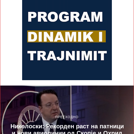
ПРЕТХОДНО
Николоски: Рекорден раст на патници
и нови авиолинии од Скопје и Охрид