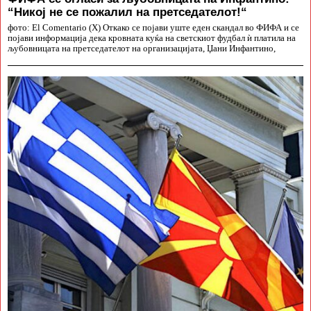
“Никој не се пожалил на претседателот!“
фото: El Comentario (X) Откако се појави уште еден скандал во ФИФА и се
појави информација дека кровната куќа на светскиот фудбал ѝ платила на
љубовницата на претседателот на организацијата, Џани Инфантино,