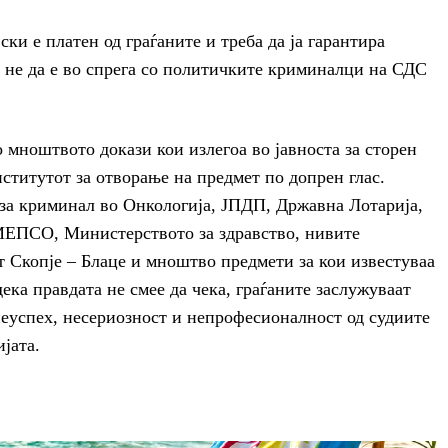
 е платен од граѓаните и треба да ја гарантира
а не да е во спрега со политичките криминалци на СДС
о мноштвото докази кои излегоа во јавноста за сторен
ститутот за отворање на предмет по допрен глас.
 за криминал во Онкологија, ЈПДП, Државна Лотарија,
ЕПСО, Министерството за здравство, нивите
т Скопје – Блаце и мноштво предмети за кои известуваа
ека правдата не смее да чека, граѓаните заслужуваат
неуспех, несериозност и непрофесионалност од судиите
јата.