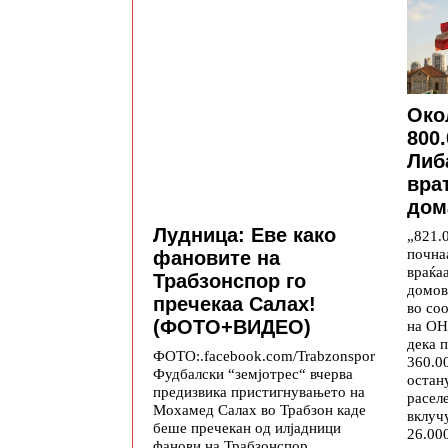
Око
800
Либ
вра
дом
Лудница: Еве како
„821.
почна
фановите на
враќа
Трабзонспор го
домов
пречекаа Салах!
во со
(ФОТО+ВИДЕО)
на ОН
дека 
ФОТО:.facebook.com/Trabzonspor
360.0
Фудбалски “земјотрес“ вчерва
остан
предизвика пристигнувањето на
расел
Мохамед Салах во Трабзон каде
вклуч
беше пречекан од илјадници
26.00
фанови на Трабзонспор.