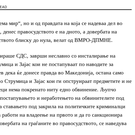
READ
а мир“, но и од правдата на која се надеваа дел во
 денес правосудството е на дното, а довербата на
лството блиску до нула, велат од ВМРО-ДПМНЕ.
усираше СДС, заврши неславно со инсталирање на
мица и Зајас кои не постапуваат по наводите за
в дека ќе донесе правда во Македонија, остана само
о Струмица и Зајас кои ги опструираат предметите и не
еци нема покренато ниту едно обвинение. Љупчо
 постапувањето и неработењето на обвинителите под
за ставањето под закрила на политичките криминалци
 работи на владеење на првото и да го санкционира
овербата на граѓаните во правосудството, се наведува