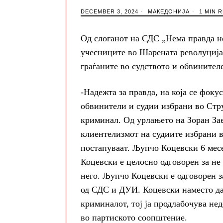
DECEMBER 3, 2024
МАКЕДОНИЈА
1 MIN 
Од слоганот на СДС „Нема правда нем
учесниците во Шарената револуција,
граѓаните во судството и обвините
-Надежта за правда, на која се фок
обвинители и судии избрани во Стру
криминал. Од урлањето на Зоран Зае
клиентелизмот на судиите избрани в
постапуваат. Љупчо Коцевски 6 мес
Коцевски е целосно одговорен за не
него. Љупчо Коцевски е одговорен 
од СДС и ДУИ. Коцевски наместо да
криминалот, тој ја продлабочува нед
во партиското соопштение.