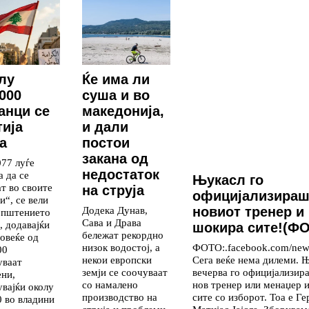
лу
Ќе има ли
.000
суша и во
анци се
македонија,
тија
и дали
а
постои
закана од
077 луѓе
недостаток
а да се
Њукасл го
ат во своите
на струја
официјализираш
и“, се вели
новиот тренер и 
Додека Дунав,
општението
Сава и Драва
, додавајќи
шокира сите!(Ф
бележат рекордно
повеќе од
ФОТО:.facebook.com/newc
низок водостој, а
00
Сега веќе нема дилеми. 
некои европски
уваат
вечерва го официјализир
земји се соочуваат
ени,
нов тренер или менаџер 
со намалено
увајќи околу
сите со изборот. Тоа е Г
производство на
0 во владини