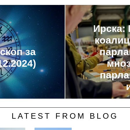
Ирска:
коалиц
скоп за
парла
12.2024)
мноз
парла
LATEST FROM BLOG