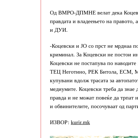
Од ВМРО-ДПМНЕ велат дека Коцевски
правдата и владеењето на правото, 
и ДУИ.
-Коцевски и ЈО со прст не мрднаа п
криминал. За Коцевски не постои ин
Коцевски не постапува по наводите
ТЕЦ Неготино, РЕК Битола, ЕСМ, М
купувани вдолж трасата за автопато
медиумите. Коцевски треба да знае д
правда и не можат повеќе да трпат 
и обвинителите, посочуваат од парти
ИЗВОР:
kurir.mk