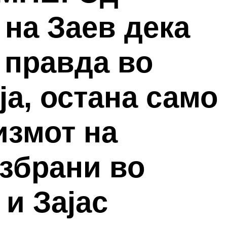
на Заев дека
 правда во
а, остана само
измот на
збрани во
и Зајас