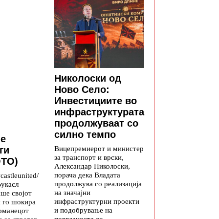
Николоски од
Ново Село:
Инвестициите во
инфраструктурата
продолжуваат со
силно темпо
е
Вицепремиерот и министер
ги
за транспорт и врски,
ОТО)
Александар Николоски,
порача дека Владата
astleunited/
продолжува со реализација
Њукасл
на значајни
аше својот
инфраструктурни проекти
и го шокира
и подобрување на
ерманецот
поврзаноста со