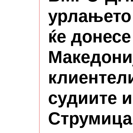
урлањето 
ќе донесе
Македониј
клиентел
судиите и
Струмица 