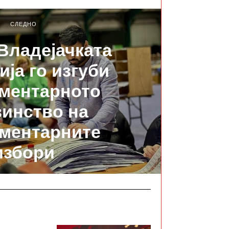
СЛЕДНО
 Владејачката
ија го изгуби
ментарното
инство на
ментарните
избори