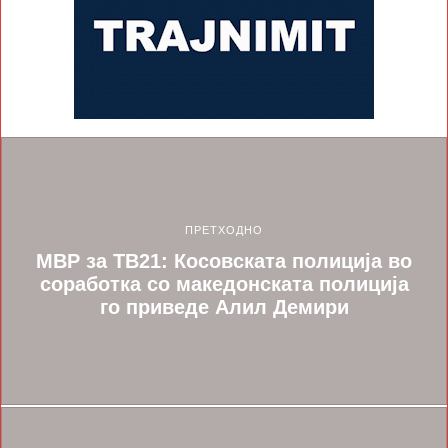
ПРЕТХОДНО
МВР за ТВ21: Косовската полиција во
соработка со македонската полиција
го приведе Алил Демири