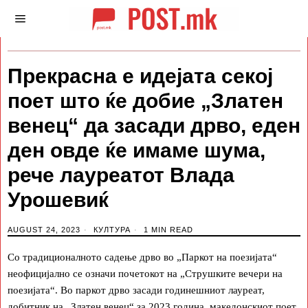
Прекрасна е идејата секој
поет што ќе добие „Златен
венец“ да засади дрво, еден
ден овде ќе имаме шума,
рече лауреатот Влада
Урошевиќ
AUGUST 24, 2023
КУЛТУРА
1 MIN READ
Со традиционалното садење дрво во „Паркот на поезијата“
неофицијално се означи почетокот на „Струшките вечери на
поезијата“. Во паркот дрво засади годинешниот лауреат,
добитник на „Златен венец“ за 2023 година, македонскиот поет