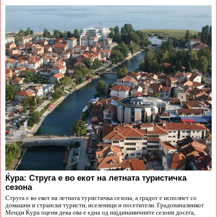
Ќура: Струга е во екот на летната туристичка
сезона
Струга е во екот на летната туристичка сезона, а градот е исполнет со
домашни и странски туристи, иселеници и посетители. Градоначалникот
Менди Ќура оцени дека ова е една од најдинамичните сезони досега,