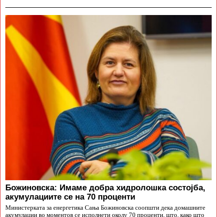
Божиновска: Имаме добра хидролошка состојба,
акумулациите се на 70 проценти
Министерката за енергетика Сања Божиновска соопшти дека домашните
акумулации во моментов се исполнети околу 70 проценти, што, како што