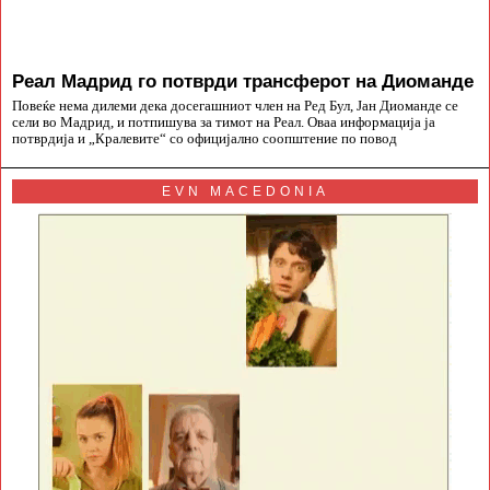
Реал Мадрид го потврди трансферот на Диоманде
Повеќе нема дилеми дека досегашниот член на Ред Бул, Јан Диоманде се
сели во Мадрид, и потпишува за тимот на Реал. Оваа информација ја
потврдија и „Кралевите“ со официјално соопштение по повод
EVN MACEDONIA