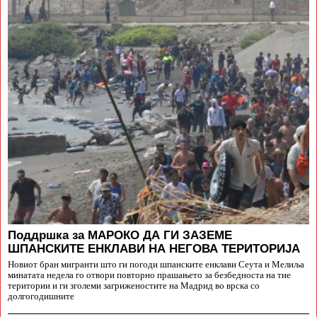
Поддршка за МАРОКО ДА ГИ ЗАЗЕМЕ
ШПАНСКИТЕ ЕНКЛАВИ НА НЕГОВА ТЕРИТОРИЈА
Новиот бран мигранти што ги погоди шпанските енклави Сеута и Мелиља
минатата недела го отвори повторно прашањето за безбедноста на тие
територии и ги зголеми загриженостите на Мадрид во врска со
долгогодишните