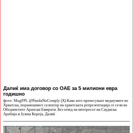
Далиќ има договор со ОАЕ за 5 милиони евра
годишно
фото: MugFPL @PandaNoComply (X) Како што пренесуваат медиумите во
Хрватска, поранешниот селектор на хрватската репрезентација се сели во
Обединетите Арапски Емирати. Без оглед на интересот на Саудиска
Арабија и Јужна Кореја, Далиќ