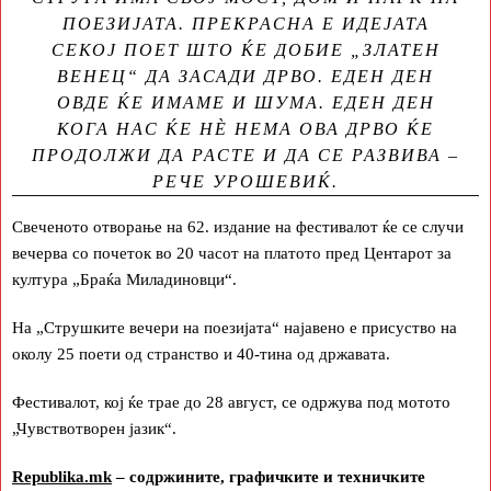
ПОЕЗИЈАТА. ПРЕКРАСНА Е ИДЕЈАТА
СЕКОЈ ПОЕТ ШТО ЌЕ ДОБИЕ „ЗЛАТЕН
ВЕНЕЦ“ ДА ЗАСАДИ ДРВО. ЕДЕН ДЕН
ОВДЕ ЌЕ ИМАМЕ И ШУМА. ЕДЕН ДЕН
КОГА НАС ЌЕ НЀ НЕМА ОВА ДРВО ЌЕ
ПРОДОЛЖИ ДА РАСТЕ И ДА СЕ РАЗВИВА –
РЕЧЕ УРОШЕВИЌ.
Свеченото отворање на 62. издание на фестивалот ќе се случи
вечерва со почеток во 20 часот на платото пред Центарот за
култура „Браќа Миладиновци“.
На „Струшките вечери на поезијата“ најавено е присуство на
околу 25 поети од странство и 40-тина од државата.
Фестивалот, кој ќе трае до 28 август, се одржува под мотото
„Чувствотворен јазик“.
Republika.mk
– содржините, графичките и техничките