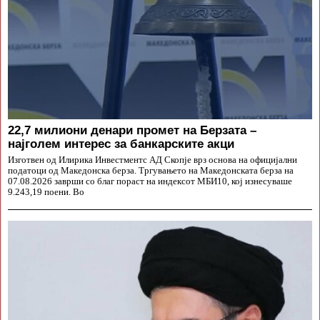
22,7 милиони денари промет на Берзата –
најголем интерес за банкарските акци
Изготвен од Илирика Инвестментс АД Скопје врз основа на официјални
податоци од Македонска берза. Тргувањето на Македонската берза на
07.08.2026 заврши со благ пораст на индексот МБИ10, кој изнесуваше
9.243,19 поени. Во