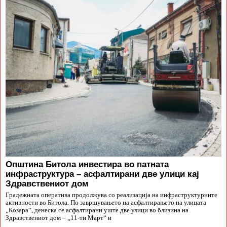
Општина Битола инвестира во патната
инфраструктура – асфалтирани две улици кај
Здравствениот дом
Градежната оператива продолжува со реализација на инфраструктурните
активности во Битола. По завршувањето на асфалтирањето на улицата
„Козара“, денеска се асфалтирани уште две улици во близина на
Здравствениот дом – „11-ти Март“ и