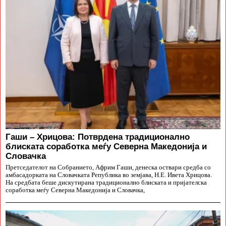
Гаши – Хрицова: Потврдена традиционално
блиската соработка меѓу Северна Македонија и
Словачка
Претседателот на Собранието, Африм Гаши, денеска оствари средба со
амбасадорката на Словачката Република во земјава, Н.Е. Ивета Хрицова.
На средбата беше дискутирана традиционално блиската и пријателска
соработка меѓу Северна Македонија и Словачка,