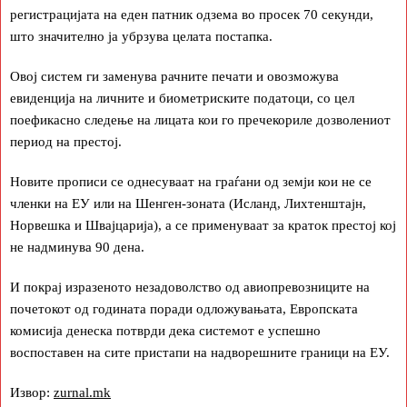
регистрацијата на еден патник одзема во просек 70 секунди,
што значително ја убрзува целата постапка.
Овој систем ги заменува рачните печати и овозможува
евиденција на личните и биометриските податоци, со цел
поефикасно следење на лицата кои го пречекориле дозволениот
период на престој.
Новите прописи се однесуваат на граѓани од земји кои не се
членки на ЕУ или на Шенген-зоната (Исланд, Лихтенштајн,
Норвешка и Швајцарија), а се применуваат за краток престој кој
не надминува 90 дена.
И покрај изразеното незадоволство од авиопревозниците на
почетокот од годината поради одложувањата, Европската
комисија денеска потврди дека системот е успешно
воспоставен на сите пристапи на надворешните граници на ЕУ.
Извор:
zurnal.mk