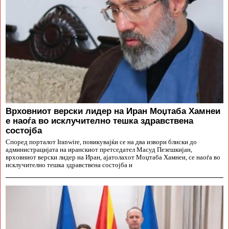
Врховниот верски лидер на Иран Моџтаба Хамнеи
е наоѓа во исклучително тешка здравствена
состојба
Според порталот Iranwire, повикувајќи се на два извори блиски до
администрацијата на иранскиот претседател Масуд Пезешкијан,
врховниот верски лидер на Иран, ајатолахот Моџтаба Хамнеи, се наоѓа во
исклучително тешка здравствена состојба и