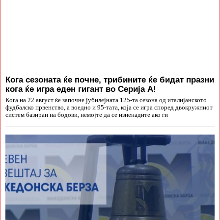
Кога сезоната ќе почне, трибините ќе бидат празни
кога ќе игра еден гигант во Серија А!
Кога на 22 август ќе започне јубилејната 125-та сезона од италијанското
фудбалско првенство, а воедно и 95-тата, која се игра според двокружниот
систем базиран на бодови, немојте да се изненадите ако ги