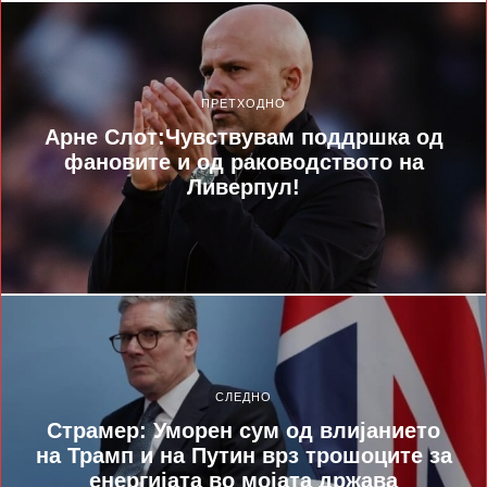
ПРЕТХОДНО
Арне Слот:Чувствувам поддршка од
фановите и од раководството на
Ливерпул!
СЛЕДНО
Страмер: Уморен сум од влијанието
на Трамп и на Путин врз трошоците за
енергијата во мојата држава