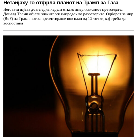
Нетанјаху го отфрла планот на Трамп за Газа
Неговата изјава доаѓа една недела откако американскиот претседател
Доналд Трамп објави значителен напредок во разговорите. Одборот за мир
(BoP) на Трамп потоа презентираше нов план од 15 точки, кој треба да
воспостави