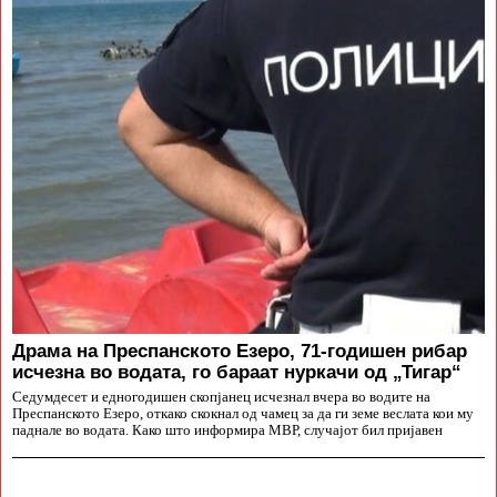
Драма на Преспанското Езеро, 71-годишен рибар
исчезна во водата, го бараат нуркачи од „Тигар“
Седумдесет и едногодишен скопјанец исчезнал вчера во водите на
Преспанското Езеро, откако скокнал од чамец за да ги земе веслата кои му
паднале во водата. Како што информира МВР, случајот бил пријавен