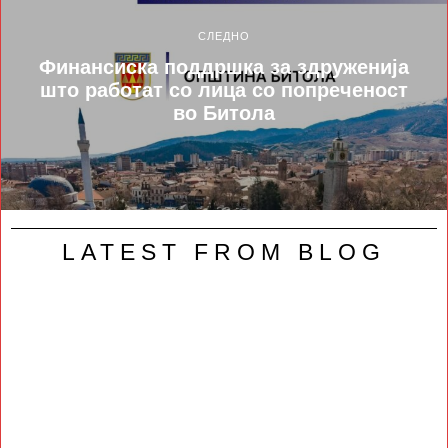
СЛЕДНО
Финансиска поддршка за здруженија
што работат со лица со попреченост
во Битола
LATEST FROM BLOG