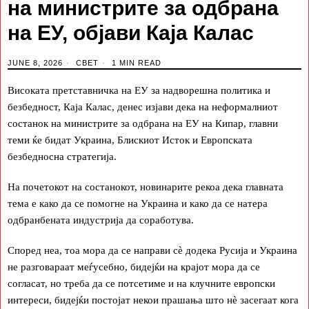
на министрите за одбрана
на ЕУ, објави Каја Калас
JUNE 8, 2026
СВЕТ
1 MIN READ
Високата претставничка на ЕУ за надворешна политика и
безбедност, Каја Калас, денес изјави дека на неформалниот
состанок на министрите за одбрана на ЕУ на Кипар, главни
теми ќе бидат Украина, Блискиот Исток и Европската
безбедносна стратегија.
На почетокот на состанокот, новинарите рекоа дека главната
тема е како да се помогне на Украина и како да се натера
одбранбената индустрија да соработува.
Според неа, тоа мора да се направи сè додека Русија и Украина
не разговараат меѓусебно, бидејќи на крајот мора да се
согласат, но треба да се потсетиме и на клучните европски
интереси, бидејќи постојат некои прашања што нè засегаат кога