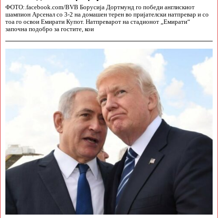
ФОТО:.facebook.com/BVB Борусија Дортмунд го победи англискиот
шампион Арсенал со 3-2 на домашен терен во пријателски натпревар и со
тоа го освои Емирати Купот. Натпреварот на стадионот „Емирати“
започна подобро за гостите, кои