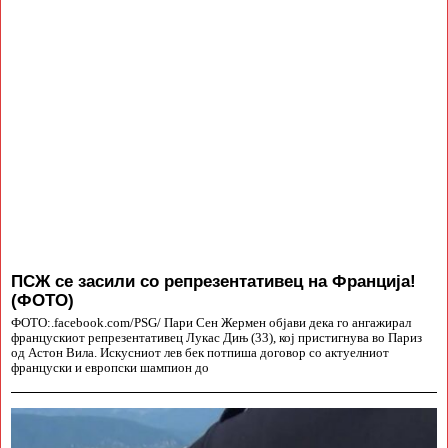
ПСЖ се засили со репрезентативец на Франција!
(ФОТО)
ФОТО:.facebook.com/PSG/ Пари Сен Жермен објави дека го ангажирал
францускиот репрезентативец Лукас Дињ (33), кој пристигнува во Париз
од Астон Вила. Искусниот лев бек потпиша договор со актуелниот
француски и европски шампион до