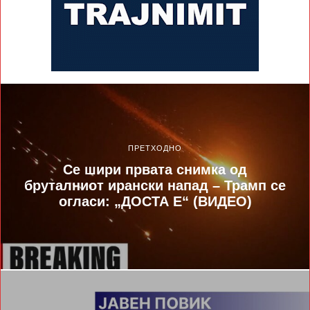
ПРЕТХОДНО
Се шири првата снимка од
бруталниот ирански напад – Трамп се
огласи: „ДОСТА Е“ (ВИДЕО)