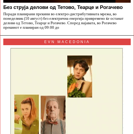
Без струја делови од Тетово, Теарце и Рогачево
Поради планирани прекини во електро-дистрибутивната мрежа, во
понеделник (10 август) без електрична енергија привремено ќе останат
делови од Тетово, Теарце и Рогачево. Според најавата, во Рогачево
прекинот е планиран од 09:00 до
EVN MACEDONIA