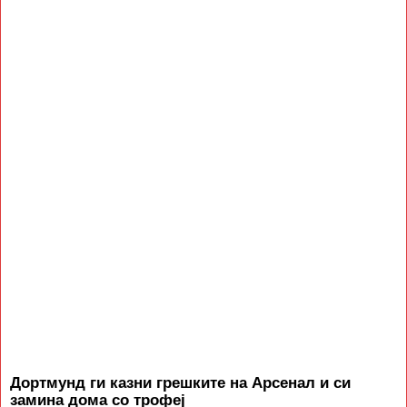
Дортмунд ги казни грешките на Арсенал и си
замина дома со трофеј