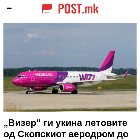
„Визер“ ги укина летовите
од Скопскиот аеродром до