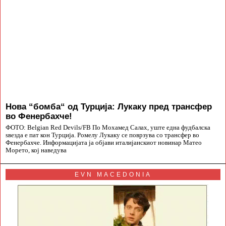
Нова “бомба“ од Турција: Лукаку пред трансфер
во Фенербахче!
ФОТО: Belgian Red Devils/FB По Мохамед Салах, уште една фудбалска
ѕвезда е пат кон Турција. Ромелу Лукаку се поврзува со трансфер во
Фенербахче. Информацијата ја објави италијанскиот новинар Матео
Морето, кој наведува
EVN MACEDONIA