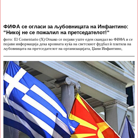
ФИФА се огласи за љубовницата на Инфантино:
“Никој не се пожалил на претседателот!“
фото: El Comentario (X) Откако се појави уште еден скандал во ФИФА и се
појави информација дека кровната куќа на светскиот фудбал ѝ платила на
љубовницата на претседателот на организацијата, Џани Инфантино,