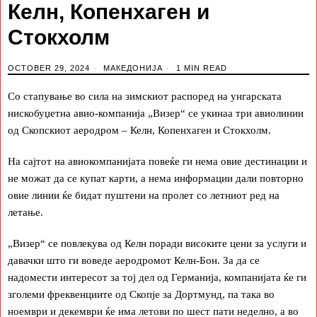
Келн, Копенхаген и
Стокхолм
OCTOBER 29, 2024
МАКЕДОНИЈА
1 MIN READ
Со стапување во сила на зимскиот распоред на унгарската
нискобуџетна авио-компанија „Визер“ се укинаа три авиолинии
од Скопскиот аеродром – Келн, Копенхаген и Стокхолм.
На сајтот на авиокомпанијата повеќе ги нема овие дестинации и
не можат да се купат карти, а нема информации дали повторно
овие линии ќе бидат пуштени на пролет со летниот ред на
летање.
„Визер“ се повлекува од Келн поради високите цени за услуги и
давачки што ги воведе аеродромот Келн-Бон. За да се
надомести интересот за тој дел од Германија, компанијата ќе ги
зголеми фреквенциите од Скопје за Дортмунд, па така во
ноември и декември ќе има летови по шест пати неделно, а во