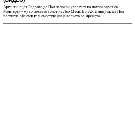
Аргентинецот Родриго де Пол направи убав гест на натпреварот со
Монтереј – му го посвети голот на Лео Меси. Во 32-та минута, Де Пол
постигна ефектен гол, сместувајќи ја топката во мрежата