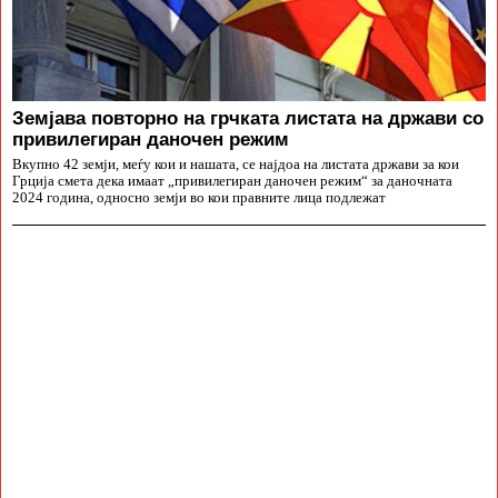
Земјава повторно на грчката листата на држави со
привилегиран даночен режим
Вкупно 42 земји, меѓу кои и нашата, се најдоа на листата држави за кои
Грција смета дека имаат „привилегиран даночен режим“ за даночната
2024 година, односно земји во кои правните лица подлежат