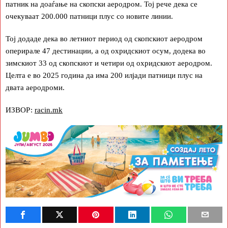
патник на доаѓање на скопски аеродром. Тој рече дека се
очекуваат 200.000 патници плус со новите линии.
Тој додаде дека во летниот период од скопскиот аеродром
оперирале 47 дестинации, а од охридскиот осум, додека во
зимскиот 33 од скопскиот и четири од охридскиот аеродром.
Целта е во 2025 година да има 200 илјади патници плус на
двата аеродроми.
ИЗВОР:
racin.mk