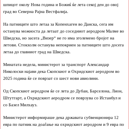
шпицот околу Нова година и Божиќ ќе лета секој ден до овој
град во Северна Рајна Вестфалија.
На патниците што летаа за Копенхаген во Данска, сега им
останува можноста да летаат до соседниот аеродром Малме во
Шведска, но засега „Визер“ не го има зголемено бројот на
летови. Стокхолм останува непокриен за патниците што досега
летаа до главниот град на Шведска.
Минатата недела, министерот за транспорт Александар
Николоски најави дека Скопскиот и Охридскиот аеродром во
2025 година ќе се поврзат со шест нови авиолини.
Од Скопскиот аеродром ќе се лета до Дубаи, Барселона, Лион,
Штутгарт, а Охридскиот аеродром се поврзува со Истанбул и
со Базел Милхауз.
Министерот информираше дека државата субвенционира 12
евра по патник на доаѓање на охридскиот аеродром и 9 евра по