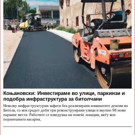
Коњановски: Инвестираме во улици, паркинзи и
подобра инфраструктура за битолчани
Неколку инфраструктурни зафати беа реализирани изминатите денови во
Битола, со кои градот доби три реконструирани улици и вкупно 98 нови
паркинг места. Работите се изведуваа на повеќе локации, меѓу кои
поранешната касарна,