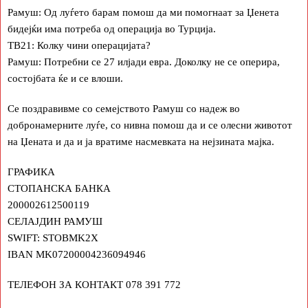
Рамуш: Од луѓето барам помош да ми помогнаат за Џенета
бидејќи има потреба од операција во Турција.
ТВ21: Колку чини операцијата?
Рамуш: Потребни се 27 илјади евра. Доколку не се оперира,
состојбата ќе и се влоши.
Се поздравивме со семејството Рамуш со надеж во
добронамерните луѓе, со нивна помош да и се олесни животот
на Џената и да и ја вратиме насмевката на нејзината мајка.
ГРАФИКА
СТОПАНСКА БАНКА
200002612500119
СЕЛАЈДИН РАМУШ
SWIFT: STOBMK2X
IBAN MK07200004236094946
ТЕЛЕФОН ЗА КОНТАКТ 078 391 772