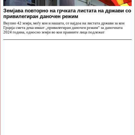
Земјава повторно на грчката листата на држави со
привилегиран даночен режим
Вкупно 42 земји, меѓу кои и нашата, се најдоа на листата држави за кои
Грција смета дека имаат „привилегиран даночен режим“ за даночната
2024 година, односно земји во кои правните лица подлежат