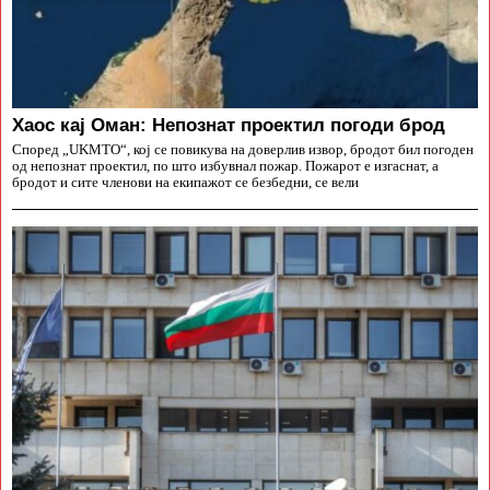
Хаос кај Оман: Непознат проектил погоди брод
Според „UKMTO“, кој се повикува на доверлив извор, бродот бил погоден
од непознат проектил, по што избувнал пожар. Пожарот е изгаснат, а
бродот и сите членови на екипажот се безбедни, се вели