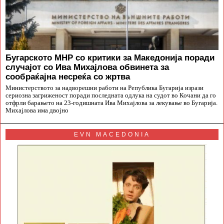
Бугарското МНР со критики за Македонија поради
случајот со Ива Михајлова обвинета за
сообраќајна несреќа со жртва
Министерството за надворешни работи на Република Бугарија изрази
сериозна загриженост поради последната одлука на судот во Кочани да го
отфрли барањето на 23-годишната Ива Михајлова за лекување во Бугарија.
Михајлова има двојно
EVN MACEDONIA