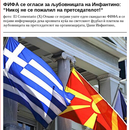
ФИФА се огласи за љубовницата на Инфантино:
“Никој не се пожалил на претседателот!“
фото: El Comentario (X) Откако се појави уште еден скандал во ФИФА и се
појави информација дека кровната куќа на светскиот фудбал ѝ платила на
љубовницата на претседателот на организацијата, Џани Инфантино,