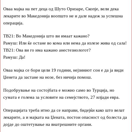
Оваа мајка на пет деца од Шуто Оризаре, Скопје, вели дека
лекарите во Македонија воопшто не и дале надеж за успешна
операција.
ТВ21: Во Македонија што ви имаат кажано?
Рамуш: Или ќе остане во кома или нема да излезе жива од сала!
ТВ21: Ова ви го има кажано анестезиологот?
Рамуш: Да!
Оваа мајка се бори цели 19 години, нејзиниот сон е да ја види
Џенета да застане на нозе, без ничија помош.
Подобрување на состојбата е можно само во Турција, но
сумата е голема за условите на семејството, 27 илјади евра.
Операцијата треба итно да се направи, бидејќи како што велат
лекарите, а и мајката на Џената, постои опасност од болеста да
дојде до оштетување на внатрешните органи.