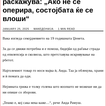
раскажува: „Ако не се
оперира, состојбата ќе се
влоши“
JANUARY 25, 2025
МАКЕДОНИЈА
1 MIN READ
Вака изгледа секојдневието на 19 годишната Џенета.
За да се движи потребна и е помош, бидејќи од раѓање страда
од епилепсија и сколиоза, што претставува искривување на
рбетот.
Најголемиот товар го носи мајка ѝ, Аида. Таа ја облекува, храни
и ѝ помага да оди.
Нејзината грижа е толку голема што воопшто не можеше ни да
ни опише со зборови.
„Тешко е, кој сака нека каже…“, рече Аида Рамуш.