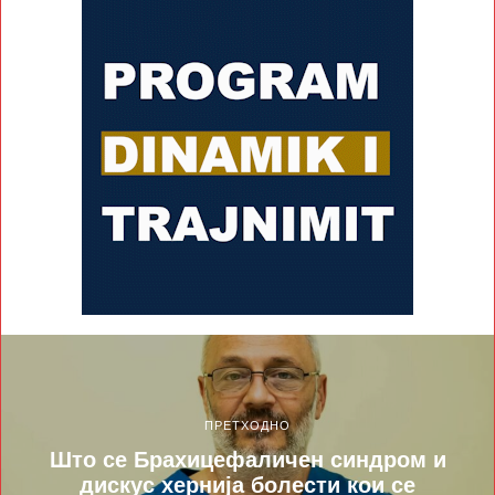
ПРЕТХОДНО
Што се Брахицефаличен синдром и
дискус хернија болести кои се