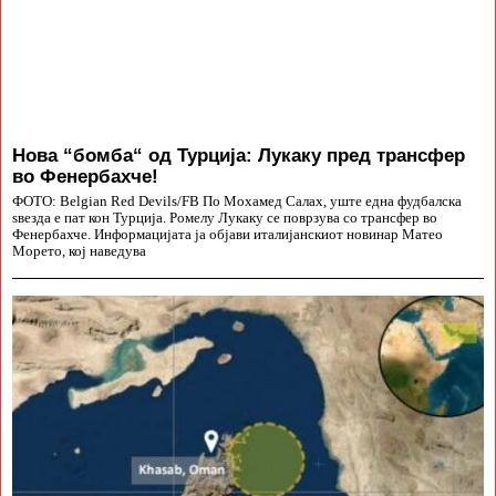
Нова “бомба“ од Турција: Лукаку пред трансфер
во Фенербахче!
ФОТО: Belgian Red Devils/FB По Мохамед Салах, уште една фудбалска
ѕвезда е пат кон Турција. Ромелу Лукаку се поврзува со трансфер во
Фенербахче. Информацијата ја објави италијанскиот новинар Матео
Морето, кој наведува