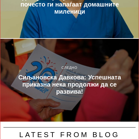
почесто ги напаѓаат домашните
миленици
СЛЕДНО
Сиљановска Давкова: Успешната
приказна нека продолжи да се
развива!
LATEST FROM BLOG