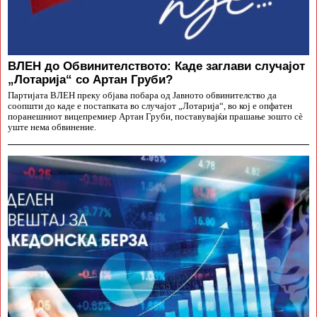
ВЛЕН до Обвинителството: Каде заглави случајот
„Лотарија“ со Артан Груби?
Партијата ВЛЕН преку објава побара од Јавното обвинителство да
соопшти до каде е постапката во случајот „Лотарија“, во кој е опфатен
поранешниот вицепремиер Артан Груби, поставувајќи прашање зошто сè
уште нема обвинение.