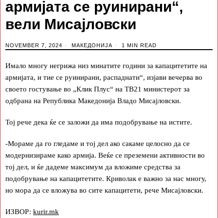
армијата се руинирани“,
вели Мисајловски
NOVEMBER 7, 2024
МАКЕДОНИЈА
1 MIN READ
Имало многу негрижа низ минатите години за капацитетите на
армијата, и тие се руинирани, распаднати“, изјави вечерва во
своето гостување во „Клик Плус“ на ТВ21 министерот за
одбрана на Република Македонија Владо Мисајловски.
Тој рече дека ќе се заложи да има подобрување на истите.
-Мораме да го гледаме и тој дел ако сакаме целосно да се
модернизираме како армија. Веќе се преземени активности во
тој дел, и ќе дадеме максимум да вложиме средства за
подобрување на капацитетите. Криволак е важно за нас многу,
но мора да се вложува во сите капацитети, рече Мисајловски.
ИЗВОР:
kurir.mk