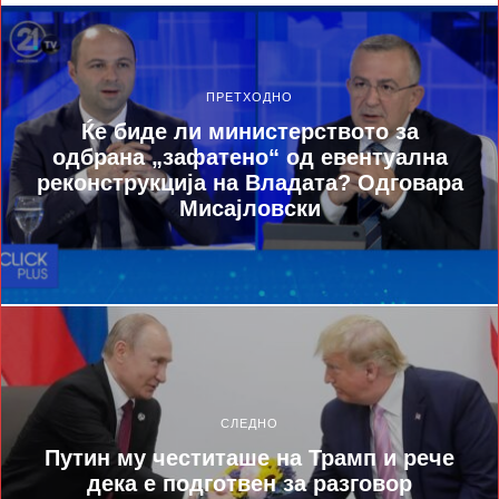
ПРЕТХОДНО
Ќе биде ли министерството за
одбрана „зафатено“ од евентуална
реконструкција на Владата? Одговара
Мисајловски
СЛЕДНО
Путин му честиташе на Трамп и рече
дека е подготвен за разговор