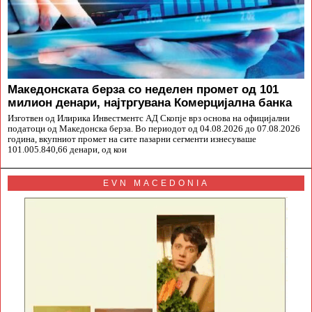
Македонската берза со неделен промет од 101
милион денари, најтргувана Комерцијална банка
Изготвен од Илирика Инвестментс АД Скопје врз основа на официјални
податоци од Македонска берза. Во периодот од 04.08.2026 до 07.08.2026
година, вкупниот промет на сите пазарни сегменти изнесуваше
101.005.840,66 денари, од кои
EVN MACEDONIA