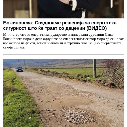
Божиновска: Создаваме решенија за енергетска
сигурност што ќе траат со децении (ВИДЕО)
Министерката за енергетика, рударство и минерални суровини Сања
Божиновска порача дека одлуките во енергетскиот сектор мора да се носат
врз основа на факти, темелни анализи и стручно знаење. „Во енергетиката,
секоја одлука