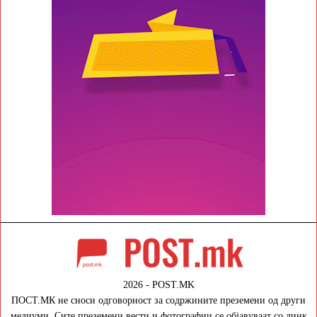
2026 - POST.MK
ПОСТ.МК не сноси одговорност за содржините преземени од други
медиуми. Сите преземени вести и фотографии се објавуваат со линк