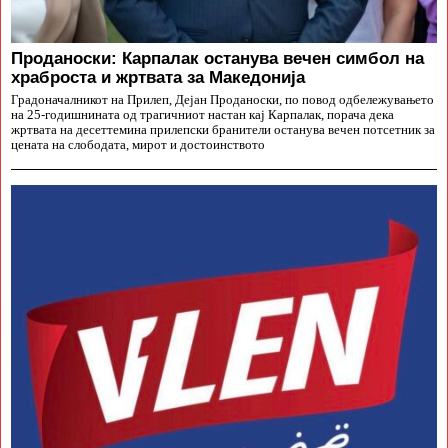
Проданоски: Карпалак останува вечен симбол на
храброста и жртвата за Македонија
Градоначалникот на Прилеп, Дејан Проданоски, по повод одбележувањето
на 25-годишнината од трагичниот настан кај Карпалак, порача дека
жртвата на десеттемина прилепски бранители останува вечен потсетник за
цената на слободата, мирот и достоинството