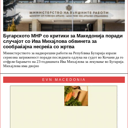
Бугарското МНР со критики за Македонија поради
случајот со Ива Михајлова обвинета за
сообраќајна несреќа со жртва
Министерството за надворешни работи на Република Бугарија изрази
сериозна загриженост поради последната одлука на судот во Кочани да го
отфрли барањето на 23-годишната Ива Михајлова за лекување во Бугарија.
Михајлова има двојно
EVN MACEDONIA