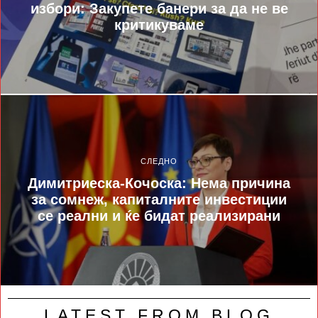
избори: Закупете банери за да не ве
критикуваме
СЛЕДНО
Димитриеска-Кочоска: Нема причина
за сомнеж, капиталните инвестиции
се реални и ќе бидат реализирани
LATEST FROM BLOG