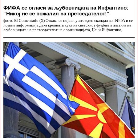
ФИФА се огласи за љубовницата на Инфантино:
“Никој не се пожалил на претседателот!“
фото: El Comentario (X) Откако се појави уште еден скандал во ФИФА и се
појави информација дека кровната куќа на светскиот фудбал ѝ платила на
љубовницата на претседателот на организацијата, Џани Инфантино,