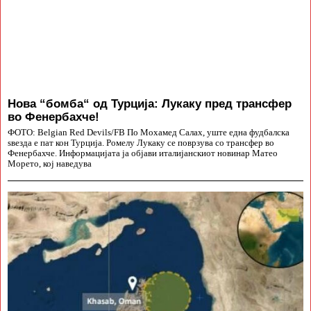
Нова “бомба“ од Турција: Лукаку пред трансфер
во Фенербахче!
ФОТО: Belgian Red Devils/FB По Мохамед Салах, уште една фудбалска
ѕвезда е пат кон Турција. Ромелу Лукаку се поврзува со трансфер во
Фенербахче. Информацијата ја објави италијанскиот новинар Матео
Морето, кој наведува