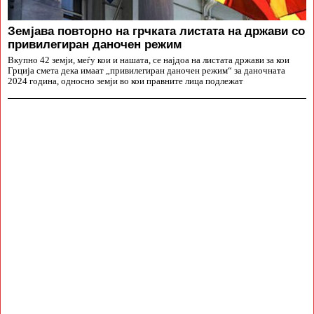
Земјава повторно на грчката листата на држави со
привилегиран даночен режим
Вкупно 42 земји, меѓу кои и нашата, се најдоа на листата држави за кои
Грција смета дека имаат „привилегиран даночен режим“ за даночната
2024 година, односно земји во кои правните лица подлежат