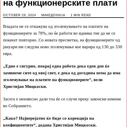
на функционерските плати
OCTOBER 29, 2024
МАКЕДОНИЈА
1 MIN READ
Владата не се откажува од зголемувањето на платите на
функционерите за 78%, но ќе работи во иднина тие да не се
покачат повторно. Со новата пресметка, на функционерите од
јануари им следува ново зголемување кое варира од 130 до 330
евра.
„Едно е сигурно, покрај една работа дека еден ден ќе
заминеме сите од овој свет, е дека од догодина нема да има
зголемување на платите на функционерите“, вели
Христијан Мицкоски.
Засега е неизвесно дали тоа ќе се случи преку законски измени
во Собранието.
„Како? Најверојатно ќе биде со корекција на
коефициентите“, додава Христијан Мицкоски.