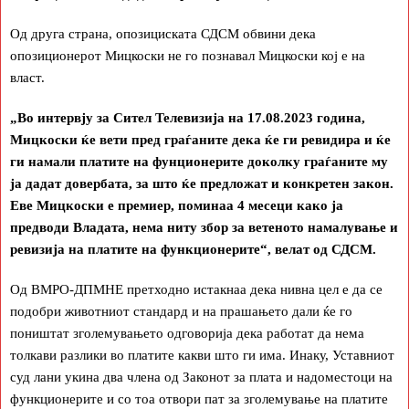
Од друга страна, опозициската СДСМ обвини дека
опозиционерот Мицкоски не го познавал Мицкоски кој е на
власт.
„Во интервју за Сител Телевизија на 17.08.2023 година,
Мицкоски ќе вети пред граѓаните дека ќе ги ревидира и ќе
ги намали платите на фунционерите доколку граѓаните му
ја дадат довербата, за што ќе предложат и конкретен закон.
Еве Мицкоски е премиер, поминаа 4 месеци како ја
предводи Владата, нема ниту збор за ветеното намалување и
ревизија на платите на функционерите“, велат од СДСМ.
Од ВМРО-ДПМНЕ претходно истакнаа дека нивна цел е да се
подобри животниот стандард и на прашањето дали ќе го
поништат зголемувањето одговорија дека работат да нема
толкави разлики во платите какви што ги има. Инаку, Уставниот
суд лани укина два члена од Законот за плата и надоместоци на
функционерите и со тоа отвори пат за зголемување на платите