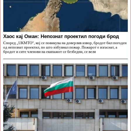
Хаос кај Оман: Непознат проектил погоди брод
Според „UKMTO“, кој се повикува на доверлив извор, бродот бил погоден
од непознат проектил, по што избувнал пожар. Пожарот е изгаснат, а
бродот и сите членови на екипажот се безбедни, се вели