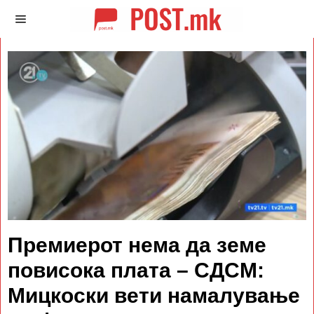
Премиерот нема да земе
повисока плата – СДСМ:
Мицкоски вети намалување