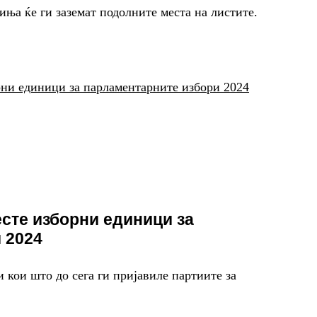
иња ќе ги заземат подолните места на листите.
есте изборни единици за
 2024
 кои што до сега ги пријавиле партиите за