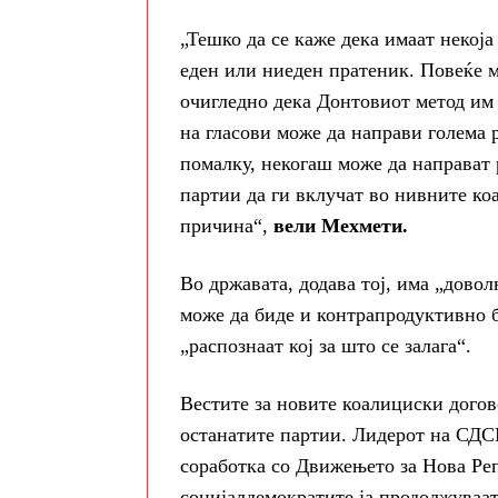
„Тешко да се каже дека имаат некоја
еден или ниеден пратеник. Повеќе м
очигледно дека Донтовиот метод им 
на гласови може да направи голема 
помалку, некогаш може да направат 
партии да ги вклучат во нивните ко
причина“,
вели Мехмети.
Во државата, додава тој, има „довол
може да биде и контрапродуктивно б
„распознаат кој за што се залага“.
Вестите за новите коалициски дого
останатите партии. Лидерот на СДС
соработка со Движењето за Нова Ре
социјалдемократите ја продолжуваа