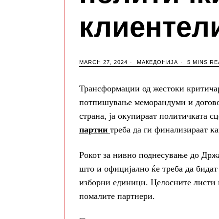
клиентел
MARCH 27, 2024
МАКЕДОНИЈА
5 MINS RE
Трансформации од жестоки критичар
потпишување меморандуми и договор
страна, ја окупираат политичката сц
партии
треба да ги финализираат к
Рокот за нивно поднесување до Држа
што и официјално ќе треба да бидат
изборни единици. Целосните листи ќ
помалите партнери.