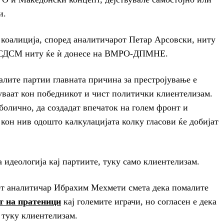
и.
 коалиција, според аналитичарот Петар Арсовски, ниту
на СДСМ ниту ќе ѝ донесе на ВМРО-ДПМНЕ.
малите партии главната причина за престројување е
нуваат кон победникот и чист политички клиентелизам.
болично, да создадат впечаток на голем фронт и
 кон нив одошто калкулацијата колку гласови ќе добијат
 идеологија кај партиите, туку само клиентелизам.
от аналитичар Ибрахим Мехмети смета дека помалите
т на пратеници
кај големите играчи, но согласен е дека
 туку клиентелизам.