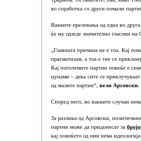
во соработка со други помали парти
Ваквите прелевања од една во друга
ќе му одзеде значително гласови 
„Главната причина не е тоа. Кај по
прагматизам, а тоа е тие се прикло
Кај поголемите партии повеќе е сим
цунами – дека сите се приклучуваат
од малите партии“,
вели Арсовски.
Според него, во ваквите случаи нема
За разлика од Арсовски, политички
партии може да придонесат за
бројо
кај повеќето од нив нема идеологија