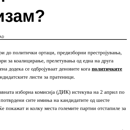
изам?
AD
и до политички ортаци, предизборни престројувања,
и за коалицирање, прелетувања од една на друга
ена додека се одбројуваат деновите кога
политичките
андидатските листи за пратеници.
вната изборна комисија (ДИК) истекува на 2 април по
 потврдени сите имиња на кандидатите од шесте
е покажат и колку места големите партии отстапиле за