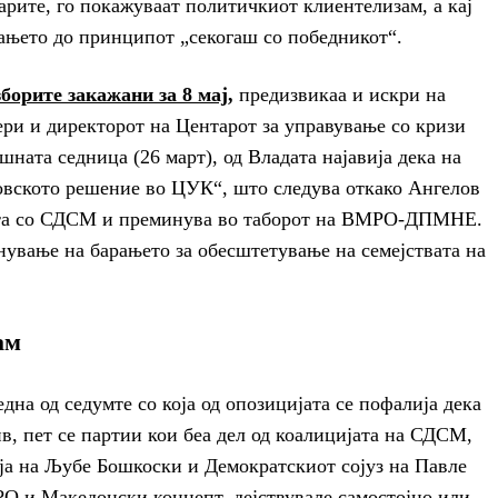
арите, го покажуваат политичкиот клиентелизам, а кај
ањето до принципот „секогаш со победникот“.
зборите закажани за 8 мај,
предизвикаа и искри на
ри и директорот на Центарот за управување со кризи
ната седница (26 март), од Владата најавија дека на
ровското решение во ЦУК“, што следува откако Ангелов
ата со СДСМ и преминува во таборот на ВМРО-ДПМНЕ.
нување на барањето за обесштетување на семејствата на
ам
дна од седумте со која од опозицијата се пофалија дека
в, пет се партии кои беа дел од коалицијата на СДСМ,
ја на Љубе Бошкоски и Демократскиот сојуз на Павле
РО и Македонски концепт, дејствувале самостојно или