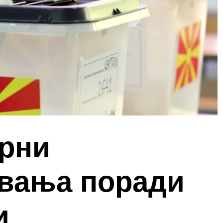
рни
увања поради
и