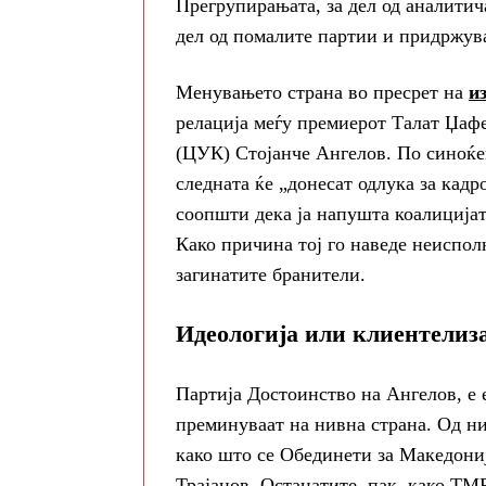
Прегрупирањата, за дел од аналитич
дел од помалите партии и придржув
Менувањето страна во пресрет на
и
релација меѓу премиерот Талат Џафе
(ЦУК) Стојанче Ангелов. По синоќеш
следната ќе „донесат одлука за кад
соопшти дека ја напушта коалициј
Како причина тој го наведе неиспол
загинатите бранители.
Идеологија или клиентелиз
Партија Достоинство на Ангелов, е е
преминуваат на нивна страна. Од ни
како што се Обединети за Македони
Трајанов. Останатите, пак, како ТМ