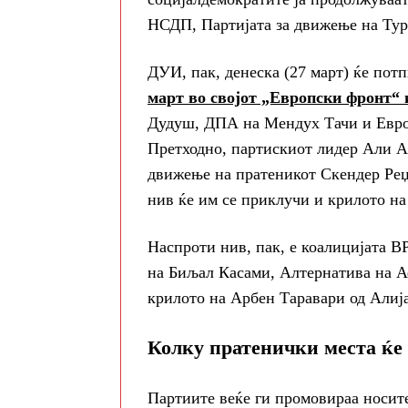
НСДП, Партијата за движење на Т
ДУИ, пак, денеска (27 март) ќе пот
март во својот „Европски фронт“ 
Дудуш, ДПА на Мендух Тачи и Европ
Претходно, партискиот лидер Али А
движење на пратеникот Скендер Реџе
нив ќе им се приклучи и крилото на
Наспроти нив, пак, е коалицијата В
на Биљал Касами, Алтернатива на 
крилото на Арбен Таравари од Алиј
Колку пратенички места ќе
Партиите веќе ги промовираа носите