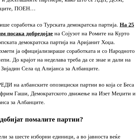
урците, ПОЕН…
пише соработка со Турската демократска партија.
На 25
им посака добредојде
на Сојузот на Ромите на Курто
ската демократска партија на Аријанит Хоџа.
хмети ја официјализираше соработката и со Народното
пи. До крајот на неделава треба да се знае и дали на
 Зијадин Села од Алијанса за Албанците.
РЕДИ на албанските опозициски партии во која се Беса
Африм Гаши, Демократското движење на Изет Меџити и
анса за Албанците.
 добијат помалите партии?
ли за шесте изборни единици, а во јавноста веќе