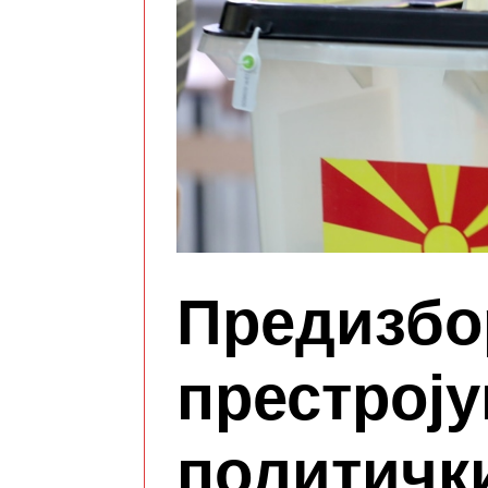
Предизбо
престрој
политичк