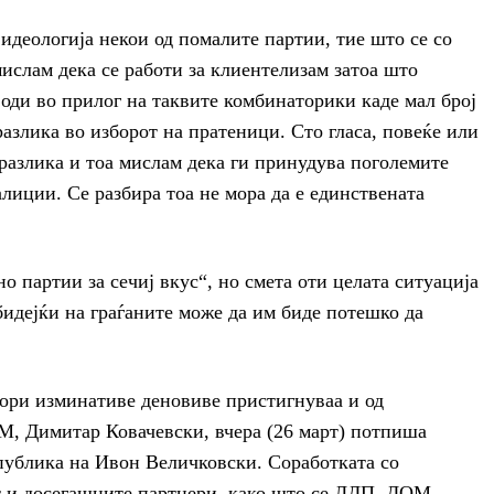
 идеологија некои од помалите партии, тие што се со
ислам дека се работи за клиентелизам затоа што
оди во прилог на таквите комбинаторики каде мал број
разлика во изборот на пратеници. Сто гласа, повеќе или
разлика и тоа мислам дека ги принудува поголемите
алиции. Се разбира тоа не мора да е единствената
но партии за сечиј вкус“, но смета оти целата ситуација
идејќи на граѓаните може да им биде потешко да
вори изминативе деновиве пристигнуваа и од
М, Димитар Ковачевски, вчера (26 март) потпиша
публика на Ивон Величковски. Соработката со
т и досегашните партнери, како што се ЛДП, ДОМ,