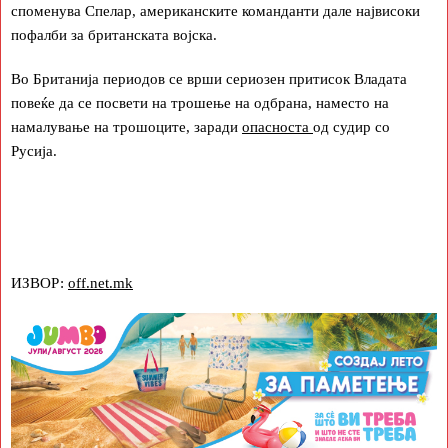
споменува Спелар, американските команданти дале највисоки
пофалби за британската војска.
Во Британија периодов се врши сериозен притисок Владата
повеќе да се посвети на трошење на одбрана, наместо на
намалување на трошоците, заради
опасноста
од судир со
Русија.
ИЗВОР:
off.net.mk