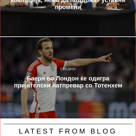
промени
СЛЕДНО
Баерн во Лондон ќе одигра
пријателски натпревар со Тотенхем
LATEST FROM BLOG