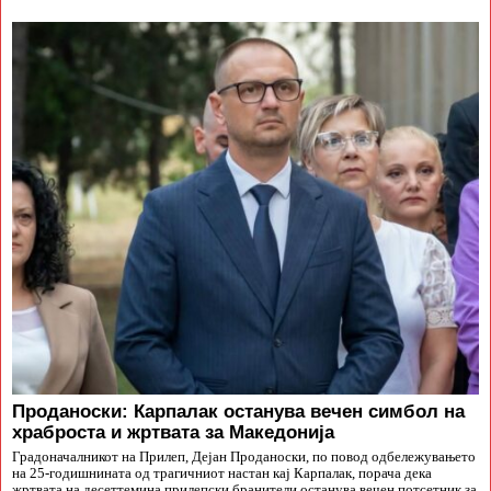
Проданоски: Карпалак останува вечен симбол на
храброста и жртвата за Македонија
Градоначалникот на Прилеп, Дејан Проданоски, по повод одбележувањето
на 25-годишнината од трагичниот настан кај Карпалак, порача дека
жртвата на десеттемина прилепски бранители останува вечен потсетник за