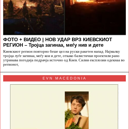
ФОТО + ВИДЕО | НОВ УДАР ВРЗ КИЕВСКИОТ
РЕГИОН – Тројца загинаа, меѓу нив и дете
Киевскиот регион повторно беше цел на руски ракетен напад. Најмалку
тројца луѓе загинаа, меѓу кои и дете, откако балистички проектили рано
утринава погодија подрачја источно од Киев. Силни експлозии одекнаа во
регионот,
EVN MACEDONIA