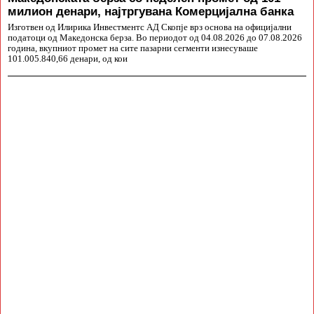
милион денари, најтргувана Комерцијална банка
Изготвен од Илирика Инвестментс АД Скопје врз основа на официјални
податоци од Македонска берза. Во периодот од 04.08.2026 до 07.08.2026
година, вкупниот промет на сите пазарни сегменти изнесуваше
101.005.840,66 денари, од кои