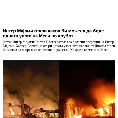
Интер Мајами откри каква би можела да биде
идната улога на Меси во клубот
Фото: Интер Мајами/Твитер Претседателот за деловни операции на Интер
Мајами, Хавиер Асенси, ја откри идната улога што напаѓачот Лионел Меси
би можел да ја преземе по пензионирањето. „Ќе дојде време кога Меси