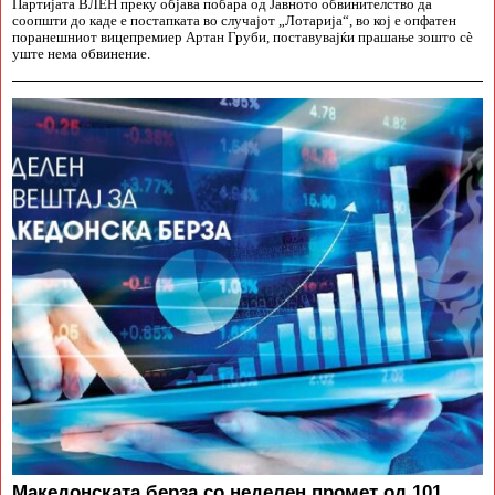
Партијата ВЛЕН преку објава побара од Јавното обвинителство да
соопшти до каде е постапката во случајот „Лотарија“, во кој е опфатен
поранешниот вицепремиер Артан Груби, поставувајќи прашање зошто сè
уште нема обвинение.
Македонската берза со неделен промет од 101