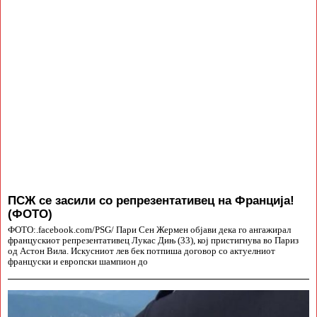
ПСЖ се засили со репрезентативец на Франција!
(ФОТО)
ФОТО:.facebook.com/PSG/ Пари Сен Жермен објави дека го ангажирал
францускиот репрезентативец Лукас Дињ (33), кој пристигнува во Париз
од Астон Вила. Искусниот лев бек потпиша договор со актуелниот
француски и европски шампион до