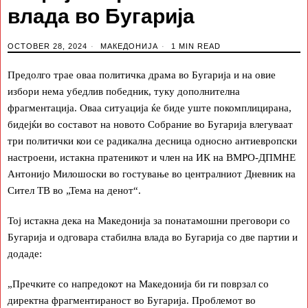
влада во Бугарија
OCTOBER 28, 2024
МАКЕДОНИЈА
1 MIN READ
Предолго трае оваа политичка драма во Бугарија и на овие
избори нема убедлив победник, туку дополнителна
фрагментација. Оваа ситуација ќе биде уште покомплицирана,
бидејќи во составот на новото Собрание во Бугарија влегуваат
три политички кои се радикална десница односно антиевропски
настроени, истакна пратеникот и член на ИК на ВМРО-ДПМНЕ
Антонијо Милошоски во гостување во централниот Дневник на
Сител ТВ во „Тема на денот“.
Тој истакна дека на Македонија за понатамошни преговори со
Бугарија и одговара стабилна влада во Бугарија со две партии и
додаде:
„Пречките со напредокот на Македонија би ги поврзал со
директна фрагментираност во Бугарија. Проблемот во