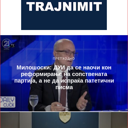
ПРЕТХОДНО
Милошоски: ДУИ да се наочи кон
реформирање на сопствената
партија, а не да испраќа патетични
писма