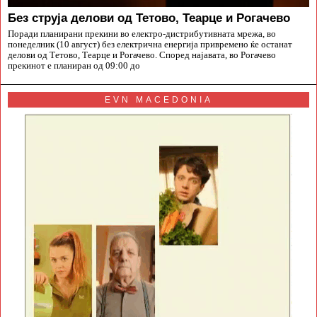
Без струја делови од Тетово, Теарце и Рогачево
Поради планирани прекини во електро-дистрибутивната мрежа, во
понеделник (10 август) без електрична енергија привремено ќе останат
делови од Тетово, Теарце и Рогачево. Според најавата, во Рогачево
прекинот е планиран од 09:00 до
EVN MACEDONIA