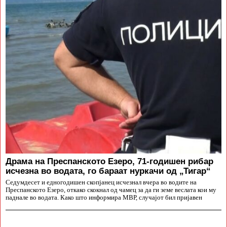
Драма на Преспанското Езеро, 71-годишен рибар
исчезна во водата, го бараат нуркачи од „Тигар“
Седумдесет и едногодишен скопјанец исчезнал вчера во водите на
Преспанското Езеро, откако скокнал од чамец за да ги земе веслата кои му
паднале во водата. Како што информира МВР, случајот бил пријавен