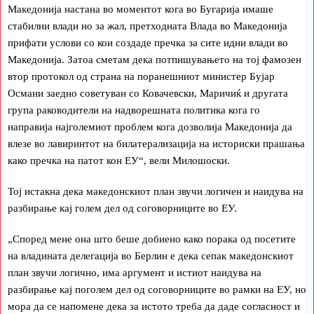
Македонија настана во моментот кога во Бугарија имаше
стабилни влади но за жал, претходната Влада во Македонија
прифати услови со кои создаде пречка за сите идни влади во
Македонија. Затоа сметам дека потпишувањето на тој фамозен
втор протокол од страна на поранешниот министер Бујар
Османи заедно советуван со Ковачевски, Маричиќ и другата
група раководители на надворешната политика кога го
направија најголемиот проблем кога дозволија Македонија да
влезе во лавиринтот на билатерализација на историски прашања
како пречка на патот кон ЕУ“, вели Милошоски.
Тој истакна дека македонскиот план звучи логичен и наидува на
разбирање кај голем дел од соговорниците во ЕУ.
„Според мене она што беше добиено како порака од посетите
на владината делегација во Берлин е дека сепак македонскиот
план звучи логично, има аргумент и истиот наидува на
разбирање кај поголем дел од соговорниците во рамки на ЕУ, но
мора да се напомене дека за истото треба да даде согласност и