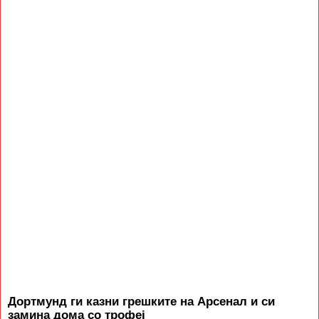
Дортмунд ги казни грешките на Арсенал и си
замина дома со трофеј