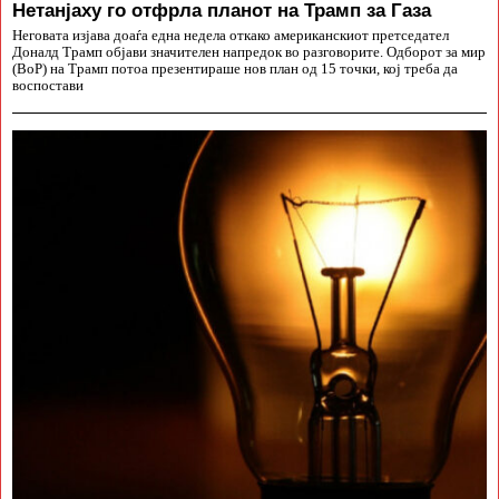
Нетанјаху го отфрла планот на Трамп за Газа
Неговата изјава доаѓа една недела откако американскиот претседател
Доналд Трамп објави значителен напредок во разговорите. Одборот за мир
(BoP) на Трамп потоа презентираше нов план од 15 точки, кој треба да
воспостави