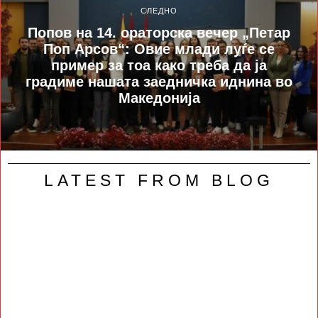
СЛЕДНО
Попов на 14. ораторска вечер „Петар
Поп Арсов“: Овие млади луѓе се
пример за тоа како треба да ја
градиме нашата заедничка иднина во
Македонија
LATEST FROM BLOG