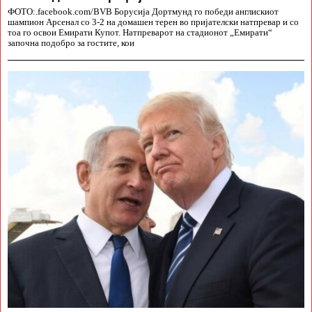
ФОТО:.facebook.com/BVB Борусија Дортмунд го победи англискиот
шампион Арсенал со 3-2 на домашен терен во пријателски натпревар и со
тоа го освои Емирати Купот. Натпреварот на стадионот „Емирати“
започна подобро за гостите, кои