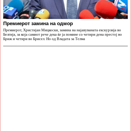
Премиерот замина на одмор
Премиерот, Христијан Мицкоски, замина на најавуваната екскурзија во
Белгија, за која самиот рече дека ќе ја помине со четири дена престој во
Бриж и четири во Брисел. Но од Владата за Телма