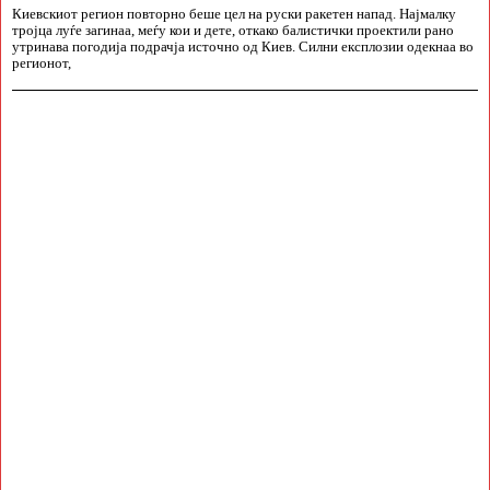
Киевскиот регион повторно беше цел на руски ракетен напад. Најмалку
тројца луѓе загинаа, меѓу кои и дете, откако балистички проектили рано
утринава погодија подрачја источно од Киев. Силни експлозии одекнаа во
регионот,