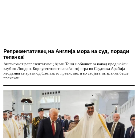
Репрезентативец на Англија мора на суд, поради
тепачка!
Англискиот репрезентативец Ајван Тони е обвинет за напад пред ноќен
клуб во Лондон. Корпулентниот напаѓач кој игра во Саудиска Арабија
неодамна се врати од Светското првенство, а во својата татковина беше
пречекан