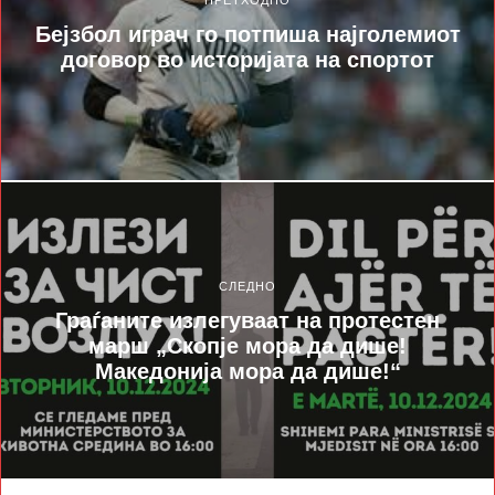
ПРЕТХОДНО
Бејзбол играч го потпиша најголемиот
договор во историјата на спортот
СЛЕДНО
Граѓаните излегуваат на протестен
марш „Скопје мора да дише!
Македонија мора да дише!“