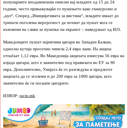
популарните неодамнешни емисии кај младите од 15 до 24
години, често прикажувајќи го пушењето како гламурозно и
„кул“. Според „Иницијативата за вистина“, младите имаат до
трипати поголема веројатност да почнат да пушат кога се
изложени на слики за пушење на екранот – наведуваат од ИЈЗ.
Македонците пушат најевтини цигари во Западен Балкан,
односно кутија просечно чинела 2,4 евра лани. На акциза
отпаѓаат 1,12 евра. Во Македонија акцизата изнесува 56 евра на
илјада цигари, што е значително под правилата во ЕУ за 90
евра. Дополнително, Унијата ќе го разгледува и предлогот
акцизата да се зголеми и до 200 евра за 1000 цигари, што
значително ќе ги поскапе цигарите.
ИЗВОР:
racin.mk