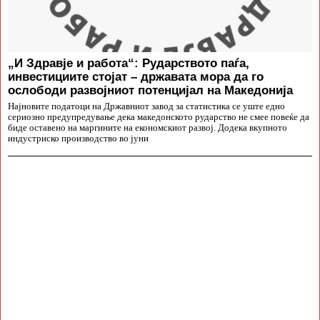
„И Здравје и работа“: Рударството паѓа,
инвестициите стојат – државата мора да го
ослободи развојниот потенцијал на Македонија
Најновите податоци на Државниот завод за статистика се уште едно
сериозно предупредување дека македонското рударство не смее повеќе да
биде оставено на маргините на економскиот развој. Додека вкупното
индустриско производство во јуни