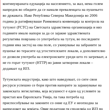
континуираната едукација на населението, за жал, нема голем
напредок во обидите да се намали преваленцата на пушењето
во државата. Иако Република Северна Македонија во 2006
година ја ратификуваше Рамковната конвенција за контрола на
тутунот (FCTC) на Светската здравствена организација и низ
годините имало напори за да се зајакне здравствената
регулатива поврзана со употребата на тутун, во последните
години има застој на ова поле, со укинување на забраните за
пушење во терасите од угостителските локали, а дополнително
се дозволи употреба на електронските уреди што го загреваат, а
не го горат тутунот (HTTP) во јавни затворени локали –
додаваат од ИЈЗ.
Тутунската индустрија, како што наведуваат, со сите свои
ресурси успешно се бори против напорите за зајакнување на
законската легислатива, која всушност е еден од условите за
пристап кон Европската Унија, па така потреба од
приспособување на законите со оние од ЕУ е неопходна за
напредокот на земјата. Овие податоци ги споделија од ИЈЗ по