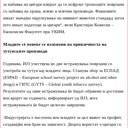
за набавка на цигари влијаат да се исфрлат трошоците поврзани
со набавка на храна, млеко и млечни производи. Фамилиите
имаат значајно нарушување на нивниот животен стандард затоа
што имаат издатоци за цигари“, вели Кристијан Кожески –
Економски Факултет при УКИМ.
Младите сѐ повеќе се изложени на привлечноста на
тутунските производи
Годинава, ИЈЗ учествува во две истражувања поврзани со
употреба на тутун кај младите лица. Станува збор за ЕСПАД
(ESPAD – European school survey project on alcohol and other
drugs) и ГИТС (GYTS – Global youth tobacco survey).
Резултатите од овие истражувања ќе бидат објавени и достапни
кон крајот на годината, информираат од ИЈЗ, кога
истражувањата ќе бидат целосно завршени.
-Индустријата е насочена кон младите за цел живот на профит,
создавајќи нов бран на зависност. Децата користат е-цигари со