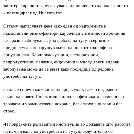
заинтересираност за откажување од пушењето кај населението
– потенцираат од Институтот.
Оттаму нагласуваат дека како еден од најголемите и
најзастапени ризик-фактори кај речиси сите видови хронични
незаразни заболувања, употребата на тутун сериозно
придонесува кон нарушувањето на општото здравје на
популацијата. Кардиоваскуларни, респираторни,
репродуктивни, малигни, ендокрини и многу други видови
заболувања може да се јават како последица од редовна
употреба на тутун.
За да се спречи можноста од срцев удар, важен е здравиот
начин на живот. Понекогаш е доволна физичката активност и
здравата и урамнотежена исхрана, без алкохол, цигари и без
стрес.
-И покрај сите релевантни институции во државата што работат
на намалување на употребата на тутун, вклучително со