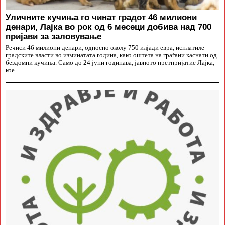
Уличните кучиња го чинат градот 46 милиони
денари, Лајка во рок од 6 месеци добива над 700
пријави за заловување
Речиси 46 милиони денари, односно околу 750 илјади евра, исплатиле
градските власти во изминатата година, како оштета на граѓани каснати од
бездомни кучиња. Само до 24 јуни годинава, јавното претпријатие Лајка,
кое