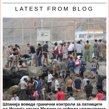
LATEST FROM BLOG
Шпанија воведе гранични контроли за патниците
од Италија откако Мелони го отфрли ултиматумот