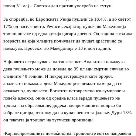
повод 31 мај – Светски ден против употреба на тутун.
За споредба, во Европската Унија пушачи се 18,4%, а во светот
17% од населението. Речиси секој втор пушач во Македонија
троши повеќе од една кутија цигари дневно. Од година в година
возраста на која младите почнуваат да пушат драстично се
намалува. Просекот во Македонија е 13 и пол години.
Најновото истражување на тинк-тенкот Аналитика покажува
дека пушењето може да доведе до 39 илјади смртни случаи во
следните 40 години. И покрај застрашувачките бројки,
анализата покажала дека Македонците немаат намера да се
откажат од пушењето. Богатите истовремено конзумирале и
повеќе алкохол, оние од средна класа заради пушењето не
трошат на образование, додека посиромашните попрво би
избрале цигара, отколку да си купат нешто за јадење. Дури 13%
од платата ја трошат на тутунски производи.
-Кај посиромашните домаќинства, трошоците кои се направени