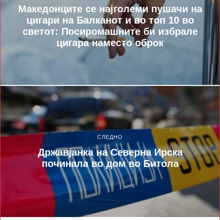
Македонците се најголеми пушачи на
цигари на Балканот и во топ 10 во
светот: Посиромашните би избрале
цигара наместо оброк
СЛЕДНО
Државјанка на Северна Ирска
починала во дом во Битола