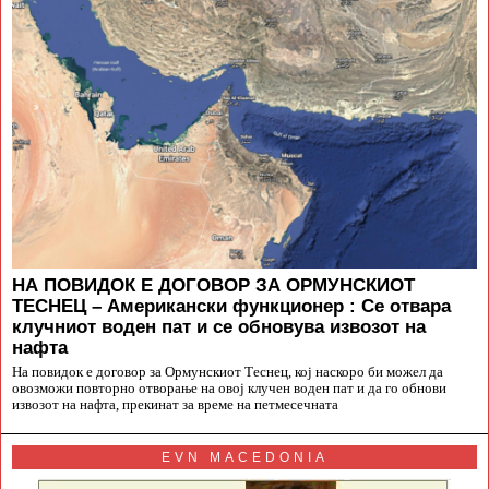
НА ПОВИДОК Е ДОГОВОР ЗА ОРМУНСКИОТ
ТЕСНЕЦ – Американски функционер : Се отвара
клучниот воден пат и се обновува извозот на
нафта
На повидок е договор за Ормунскиот Теснец, кој наскоро би можел да
овозможи повторно отворање на овој клучен воден пат и да го обнови
извозот на нафта, прекинат за време на петмесечната
EVN MACEDONIA