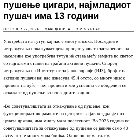
пушење цигари, најмладиот
пушач има 13 години
OCTOBER 27, 2024
МАКЕДОНИЈА
3 MINS READ
Употребата на тутун кај нас е многу висока. Последните
истражувања покажуваат дека процентуалната застапеност на
население кое употребува тутун нѐ става меѓу земјите во светот
со најголеми стапки на граѓани активни пушачи. Според
истражувања на Институтот за јавно здравје (ИЈЗ), бројот на
активни пушачи кај нас изнесува 45,4 отсто, со многу низок
процент на луѓе – пет проценти кои успешно се обиделе и се
откажале од пушење во последните години.
-Во советувалиштата за откажување од пушење, кои
функционираат во рамките на центрите за јавно здравје низ
целата држава, има многу мала посетеност. Во 2023 година во
советувалиштата за откажување од пушење се јавиле само 43
луѓе, што е многу мала бројка. Односно, нема голема