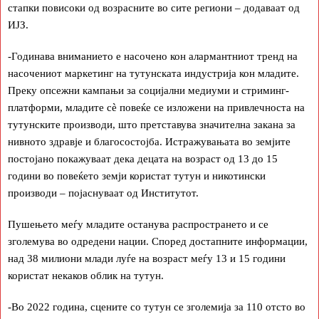
стапки повисоки од возрасните во сите региони – додаваат од
ИЈЗ.
-Годинава вниманието е насочено кон алармантниот тренд на
насочениот маркетинг на тутунската индустрија кон младите.
Преку опсежни кампањи за социјални медиуми и стриминг-
платформи, младите сѐ повеќе се изложени на привлечноста на
тутунските производи, што претставува значителна закана за
нивното здравје и благосостојба. Истражувањата во земјите
постојано покажуваат дека децата на возраст од 13 до 15
години во повеќето земји користат тутун и никотински
производи – појаснуваат од Институтот.
Пушењето меѓу младите останува распространето и се
зголемува во одредени нации. Според достапните информации,
над 38 милиони млади луѓе на возраст меѓу 13 и 15 години
користат некаков облик на тутун.
-Во 2022 година, сцените со тутун се зголемија за 110 отсто во