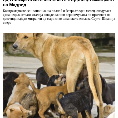
на Мадрид
Контрамерките, кои започнаа на полноќ и ќе траат еден месец, следуваат
една недела откако италија воведе слични ограничувања по приливот на
десетици илјади мигранти од мароко во шпанската енклава Сеута. Шпанија
вчера