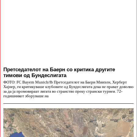
Претседателот на Баерн со критика другите
тимови од Бундеслигата
ФОТО: FC Bayern Munich/fb Претседателот на Баерн Минхен, Херберт
Хајнер, ги критикуваше клубовите од Бундеслигата дека не прават доволно
за да ја промовираат лигата во странство преку странски турнеи. 72-
годишникот зборуваше на